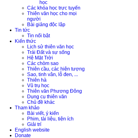
học
Các khóa học trực tuyến
Thiên văn học cho mọi
người
Bài giảng độc lập
Tin tức
Tin nổi bật
Kiến thức
Lịch sử thiên văn học
Trái Đất và sự sống
Hệ Mặt Trời
Các chòm sao
Thiên cầu, các hiện tượng
Sao, tinh vân, lỗ đen, ...
Thiên hà
Vũ trụ học
Thiên văn Phương Đông
Dụng cụ thiên văn
Chủ đề khác
Tham khảo
Bài viết, ý kiến
Phim, tài liệu, tiện ích
Giải trí
English website
Donate