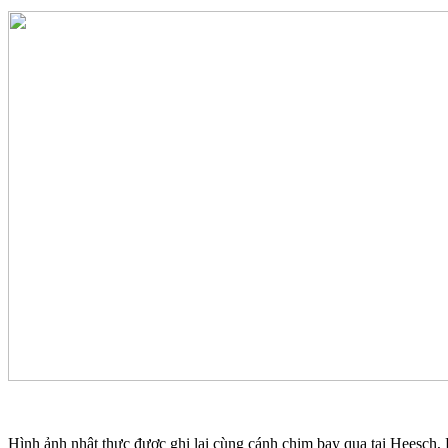
Hình ảnh nhật thực được ghi lại cùng cánh chim bay qua tại Heesch,