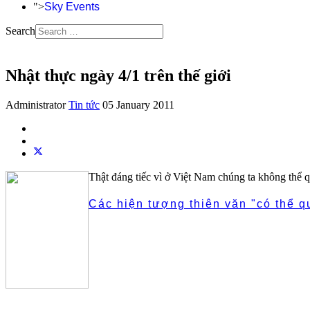
">
Sky Events
Search
Nhật thực ngày 4/1 trên thế giới
Administrator
Tin tức
05 January 2011
Thật đáng tiếc vì ở Việt Nam chúng ta không thể q
Các hiện tượng thiên văn "có thể q