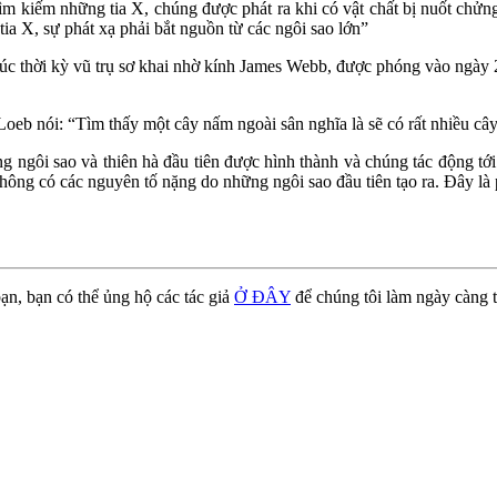
ìm kiếm những tia X, chúng được phát ra khi có vật chất bị nuốt chửn
tia X, sự phát xạ phải bắt nguồn từ các ngôi sao lớn”
rúc thời kỳ vũ trụ sơ khai nhờ kính James Webb, được phóng vào ngày 2
oeb nói: “Tìm thấy một cây nấm ngoài sân nghĩa là sẽ có rất nhiều câ
 ngôi sao và thiên hà đầu tiên được hình thành và chúng tác động tới
 không có các nguyên tố nặng do những ngôi sao đầu tiên tạo ra. Đây 
ạn, bạn có thể ủng hộ các tác giả
Ở ĐÂY
để chúng tôi làm ngày càng t