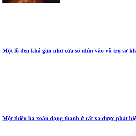
Một lỗ đen khá gần như cửa sổ nhìn vào vũ trụ sơ kh
Một thiên hà xoắn dạng thanh ở rất xa được phát hi