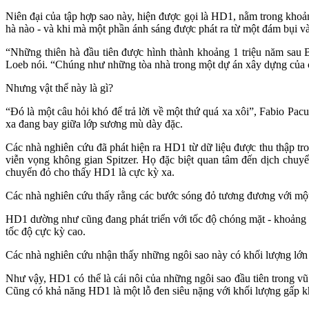
Niên đại của tập hợp sao này, hiện được gọi là HD1, nằm trong khoảng
hà nào - và khi mà một phần ánh sáng được phát ra từ một đám bụi và k
“Những thiên hà đầu tiên được hình thành khoảng 1 triệu năm sau 
Loeb nói. “Chúng như những tòa nhà trong một dự án xây dựng của c
Nhưng vật thể này là gì?
“Đó là một câu hỏi khó để trả lời về một thứ quá xa xôi”, Fabio Pac
xa đang bay giữa lớp sương mù dày đặc.
Các nhà nghiên cứu đã phát hiện ra HD1 từ dữ liệu được thu thập 
viễn vọng không gian Spitzer. Họ đặc biệt quan tâm đến dịch chuyể
chuyển đỏ cho thấy HD1 là cực kỳ xa.
Các nhà nghiên cứu thấy rằng các bước sóng đỏ tương đương với một
HD1 dường như cũng đang phát triển với tốc độ chóng mặt - khoảng 10
tốc độ cực kỳ cao.
Các nhà nghiên cứu nhận thấy những ngôi sao này có khối lượng lớn 
Như vậy, HD1 có thể là cái nôi của những ngôi sao đầu tiên trong vũ t
Cũng có khả năng HD1 là một lỗ đen siêu nặng với khối lượng gấp kh