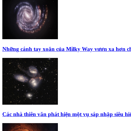
Những cánh tay xoắn của Milky Way vươn xa hơn ch
Các nhà thiên văn phát hiện một vụ sáp nhập siêu hi