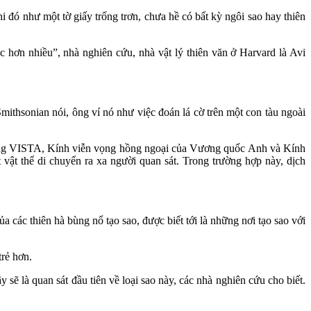
i đó như một tờ giấy trống trơn, chưa hề có bất kỳ ngôi sao hay thiên
hơn nhiều”, nhà nghiên cứu, nhà vật lý thiên văn ở Harvard là Avi
mithsonian nói, ông ví nó như việc đoán lá cờ trên một con tàu ngoài
 vọng VISTA, Kính viễn vọng hồng ngoại của Vương quốc Anh và Kính
vật thể di chuyển ra xa người quan sát. Trong trường hợp này, dịch
các thiên hà bùng nổ tạo sao, được biết tới là những nơi tạo sao với
rẻ hơn.
 sẽ là quan sát đầu tiên về loại sao này, các nhà nghiên cứu cho biết.