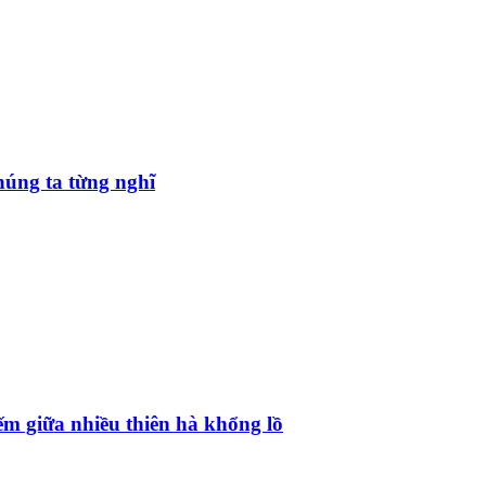
úng ta từng nghĩ
ếm giữa nhiều thiên hà khổng lồ