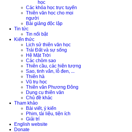
học
Các khóa học trực tuyến
Thiên văn học cho mọi
người
Bài giảng độc lập
Tin tức
Tin nổi bật
Kiến thức
Lịch sử thiên văn học
Trái Đất và sự sống
Hệ Mặt Trời
Các chòm sao
Thiên cầu, các hiện tượng
Sao, tinh vân, lỗ đen, ...
Thiên hà
Vũ trụ học
Thiên văn Phương Đông
Dụng cụ thiên văn
Chủ đề khác
Tham khảo
Bài viết, ý kiến
Phim, tài liệu, tiện ích
Giải trí
English website
Donate