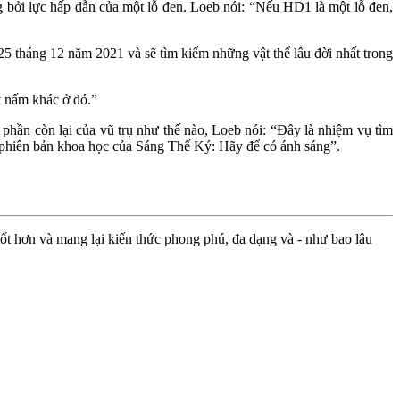
g bởi lực hấp dẫn của một lỗ đen. Loeb nói: “Nếu HD1 là một lỗ đen,
5 tháng 12 năm 2021 và sẽ tìm kiếm những vật thể lâu đời nhất trong
y nấm khác ở đó.”
 phần còn lại của vũ trụ như thế nào, Loeb nói: “Đây là nhiệm vụ tìm
là phiên bản khoa học của Sáng Thế Ký: Hãy để có ánh sáng”.
ốt hơn và mang lại kiến thức phong phú, đa dạng và - như bao lâu