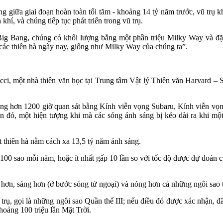
 giữa giai đoạn hoàn toàn tối tăm - khoảng 14 tỷ năm trước, vũ trụ kh
hí, và chúng tiếp tục phát triển trong vũ trụ.
Big Bang, chúng có khối lượng bằng một phần triệu Milky Way và đặc 
ác thiên hà ngày nay, giống như Milky Way của chúng ta”.
ucci, một nhà thiên văn học tại Trung tâm Vật lý Thiên văn Harvard – S
trong hơn 1200 giờ quan sát bằng Kính viễn vọng Subaru, Kính viễn
n đỏ, một hiện tượng khi mà các sóng ánh sáng bị kéo dài ra khi một 
 thiên hà nằm cách xa 13,5 tỷ năm ánh sáng.
0 sao mỗi năm, hoặc ít nhất gấp 10 lần so với tốc độ được dự đoán của 
hơn, sáng hơn (ở bước sóng tử ngoại) và nóng hơn cả những ngôi sao t
rụ, gọi là những ngôi sao Quần thể III; nếu điều đó được xác nhận, đây
oảng 100 triệu lần Mặt Trời.