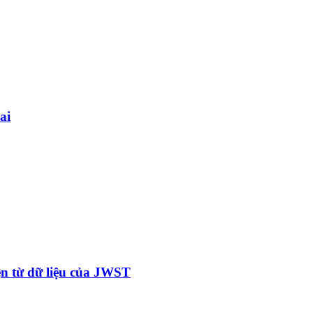
ai
ện từ dữ liệu của JWST