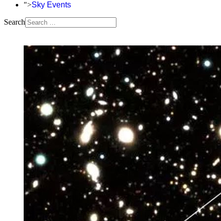
">
Sky Events
Search