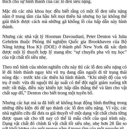
thích cho sự hình thành của các lỗ đen siêu nặng.
Mặc dù các nhà khoa học đều biết rằng có một lỗ đen siêu nặng
nằm ở trung tâm của hầu hết mọi thiên hà nhưng họ lại không thể
giải thích được cách mà những gã khổng lồ của hấp dẫn này hình
thành.
Nhưng các nhà vật lý Hooman Davoudiasl, Peter Denton và Julia
Gehrlein thuộc Phòng thí nghiệm Quốc gia Brookhaven của Bộ
Năng lượng Hoa Kỳ (DOE) ở thành phố New York đã xác định
được một lý thuyết hợp lý mang tên: “sự chuyển pha vũ trụ học”
của vật chất tối siêu nhẹ.
Theo mô hình của nhóm nghiên cứu này thì các lỗ đen siêu nặng có
lẽ đã hình thành ngay khi vũ trụ đang dần nguội đi từ trạng thái
nóng đặc - trước khi các thiên hà hình thành. “Khi nhiệt độ của vũ
trụ ở mức vừa đủ nguội thì áp suất có thể đột ngột giảm xuống tới
mức rất thấp, điều này khiến lực hấp dẫn thắng thế và làm cho vật
chất sụp đổ,” Denton cho biết trong một tuyên bố.
Nhưng các hạt mà ta đã biết sẽ không hoạt động bình thường trong
những điều kiện đó để tạo thành các lỗ đen siêu nặng. Vì vậy, các
nhà nghiên cứu đã đưa ra giả thuyết về một dạng vật chất chưa từng
được quan sát cho tới nay có thể là mấu chốt của quá trình này.
Dạng vật chất đó chính là vật chất tối siêu nhẹ, nhẹ hơn 28 lần so
với khối lượng của một proton nằm ở trung tâm của một nguyên tử.