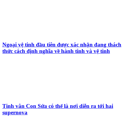
Ngoại vệ tinh đầu tiên được xác nhận đang thách
thức cách định nghĩa về hành tinh và vệ tinh
Tinh vân Con Sứa có thể là nơi diễn ra tới hai
supernova