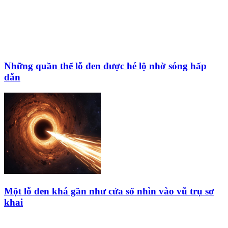
Những quần thể lỗ đen được hé lộ nhờ sóng hấp
dẫn
Một lỗ đen khá gần như cửa sổ nhìn vào vũ trụ sơ
khai