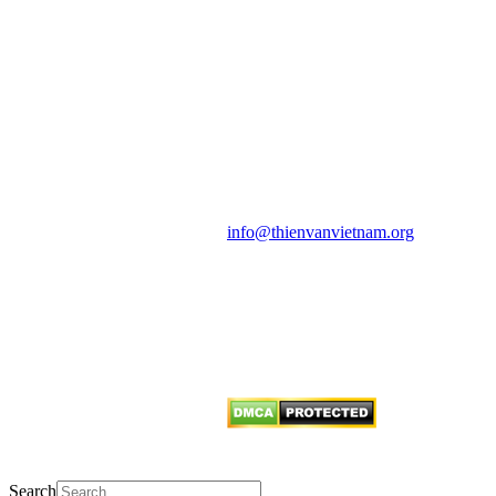
HỘI THIÊN
VĂN VÀ VŨ TRỤ
HỌC VIỆT NAM
Vietnam Astronomy and
Cosmology Association (VACA)
Văn phòng: 90b Khương Đình,
quận Thanh Xuân, Hà Nội
Điện thoại: 091.530.1116; Email:
info@thienvanvietnam.org
Mọi bài viết tại đây thuộc bản
quyền của VACA, vui lòng ghi rõ
tên tác giả và nguồn trích
dẫn
Thienvanvietnam.org
khi quý
vị tái sử dụng bất cứ nội dung nào
từ website này.
Search