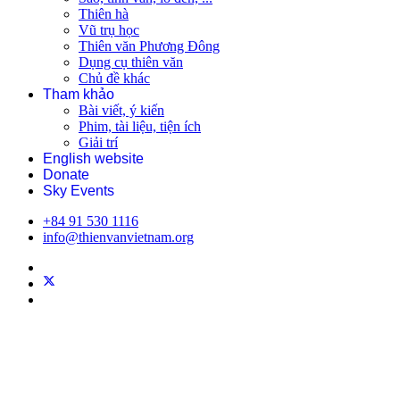
Thiên hà
Vũ trụ học
Thiên văn Phương Đông
Dụng cụ thiên văn
Chủ đề khác
Tham khảo
Bài viết, ý kiến
Phim, tài liệu, tiện ích
Giải trí
English website
Donate
Sky Events
+84 91 530 1116
info@thienvanvietnam.org