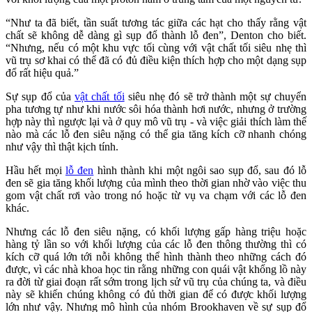
“Như ta đã biết, tần suất tương tác giữa các hạt cho thấy rằng vật
chất sẽ không dễ dàng gì sụp đổ thành lỗ đen”, Denton cho biết.
“Nhưng, nếu có một khu vực tối cùng với vật chất tối siêu nhẹ thì
vũ trụ sơ khai có thể đã có đủ điều kiện thích hợp cho một dạng sụp
đổ rất hiệu quả.”
Sự sụp đổ của
vật chất tối
siêu nhẹ đó sẽ trở thành một sự chuyển
pha tương tự như khi nước sôi hóa thành hơi nước, nhưng ở trường
hợp này thì ngược lại và ở quy mô vũ trụ - và việc giải thích làm thế
nào mà các lỗ đen siêu nặng có thể gia tăng kích cỡ nhanh chóng
như vậy thì thật kịch tính.
Hầu hết mọi
lỗ đen
hình thành khi một ngôi sao sụp đổ, sau đó lỗ
đen sẽ gia tăng khối lượng của mình theo thời gian nhờ vào việc thu
gom vật chất rơi vào trong nó hoặc từ vụ va chạm với các lỗ đen
khác.
Nhưng các lỗ đen siêu nặng, có khối lượng gấp hàng triệu hoặc
hàng tỷ lần so với khối lượng của các lỗ đen thông thường thì có
kích cỡ quá lớn tới nỗi không thể hình thành theo những cách đó
được, vì các nhà khoa học tin rằng những con quái vật khổng lồ này
ra đời từ giai đoạn rất sớm trong lịch sử vũ trụ của chúng ta, và điều
này sẽ khiến chúng không có đủ thời gian để có được khối lượng
lớn như vậy. Nhưng mô hình của nhóm Brookhaven về sự sụp đổ