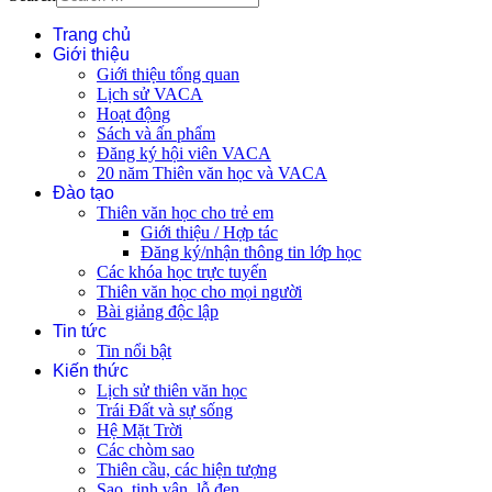
Trang chủ
Giới thiệu
Giới thiệu tổng quan
Lịch sử VACA
Hoạt động
Sách và ấn phẩm
Đăng ký hội viên VACA
20 năm Thiên văn học và VACA
Đào tạo
Thiên văn học cho trẻ em
Giới thiệu / Hợp tác
Đăng ký/nhận thông tin lớp học
Các khóa học trực tuyến
Thiên văn học cho mọi người
Bài giảng độc lập
Tin tức
Tin nổi bật
Kiến thức
Lịch sử thiên văn học
Trái Đất và sự sống
Hệ Mặt Trời
Các chòm sao
Thiên cầu, các hiện tượng
Sao, tinh vân, lỗ đen, ...