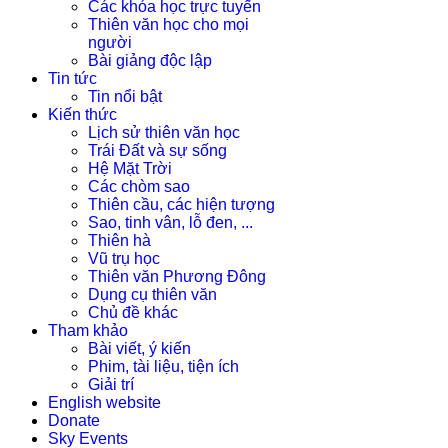
Các khóa học trực tuyến
Thiên văn học cho mọi
người
Bài giảng độc lập
Tin tức
Tin nổi bật
Kiến thức
Lịch sử thiên văn học
Trái Đất và sự sống
Hệ Mặt Trời
Các chòm sao
Thiên cầu, các hiện tượng
Sao, tinh vân, lỗ đen, ...
Thiên hà
Vũ trụ học
Thiên văn Phương Đông
Dụng cụ thiên văn
Chủ đề khác
Tham khảo
Bài viết, ý kiến
Phim, tài liệu, tiện ích
Giải trí
English website
Donate
Sky Events