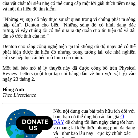
của vật chất tối siêu nhẹ có thể cung cấp một lời giải thích tiềm năng
và một tín hiệu để tìm kiếm.
“Những vụ sụp đổ này thực sự rất quan trọng vì chúng phát ra sóng
hấp dẫn”, Denton cho biết. “Những sóng đó có hình dạng đặc
trưng, ​​vì vậy chúng tôi có thể đưa ra dự đoán cho tín hiệu đó và dải
tần số ước tính ​​của nó.”
Denton cho rằng công nghệ hiện tại thì không đủ độ nhạy để có thể
phát hiện được tín hiệu đó nhưng trong tương lai, các nhà nghiên
cứu sẽ tiếp tục cải tiến mô hình của mình.
Một bài báo mô tả lý thuyết này đã được công bố trên Physical
Review Letters (một loại tạp chí hàng đầu về lĩnh vực vật lý) vào
ngày 23 tháng 2.
Hồng Anh
Theo Livescience
Nếu nội dung của bài trên hữu ích đối với
bạn, bạn có thể ủng hộ các tác giả
Ở
ĐÂY
để chúng tôi làm ngày càng tốt hơn
và mang lại kiến thức phong phú, đa dạng
và - như bao lâu nay - cực kỳ chính xác