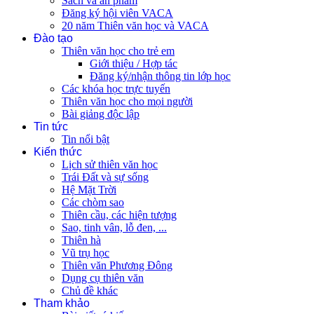
Sách và ấn phẩm
Đăng ký hội viên VACA
20 năm Thiên văn học và VACA
Đào tạo
Thiên văn học cho trẻ em
Giới thiệu / Hợp tác
Đăng ký/nhận thông tin lớp học
Các khóa học trực tuyến
Thiên văn học cho mọi người
Bài giảng độc lập
Tin tức
Tin nổi bật
Kiến thức
Lịch sử thiên văn học
Trái Đất và sự sống
Hệ Mặt Trời
Các chòm sao
Thiên cầu, các hiện tượng
Sao, tinh vân, lỗ đen, ...
Thiên hà
Vũ trụ học
Thiên văn Phương Đông
Dụng cụ thiên văn
Chủ đề khác
Tham khảo