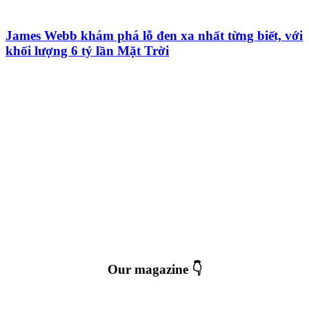
James Webb khám phá lỗ đen xa nhất từng biết, với
khối lượng 6 tỷ lần Mặt Trời
Our magazine 👇