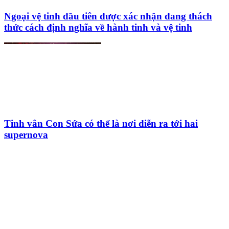
Ngoại vệ tinh đầu tiên được xác nhận đang thách
thức cách định nghĩa về hành tinh và vệ tinh
Tinh vân Con Sứa có thể là nơi diễn ra tới hai
supernova
HỘI THIÊN
VĂN VÀ VŨ TRỤ
HỌC VIỆT NAM
Vietnam Astronomy and