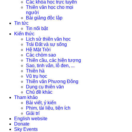
Các khóa học trực tuyến
Thiên văn học cho mọi
người
Bài giảng độc lập
Tin tức
Tin nổi bật
Kiến thức
Lịch sử thiên văn học
Trái Đất và sự sống
Hệ Mặt Trời
Các chòm sao
Thiên cầu, các hiện tượng
Sao, tinh vân, lỗ đen, ...
Thiên hà
Vũ trụ học
Thiên văn Phương Đông
Dụng cụ thiên văn
Chủ đề khác
Tham khảo
Bài viết, ý kiến
Phim, tài liệu, tiện ích
Giải trí
English website
Donate
Sky Events