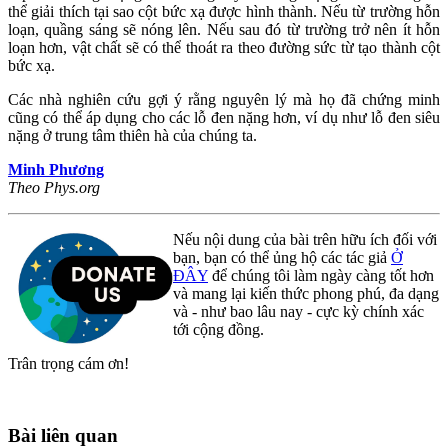
thể giải thích tại sao cột bức xạ được hình thành. Nếu từ trường hỗn
loạn, quầng sáng sẽ nóng lên. Nếu sau đó từ trường trở nên ít hỗn
loạn hơn, vật chất sẽ có thể thoát ra theo đường sức từ tạo thành cột
bức xạ.
Các nhà nghiên cứu gợi ý rằng nguyên lý mà họ đã chứng minh
cũng có thể áp dụng cho các lỗ đen nặng hơn, ví dụ như lỗ đen siêu
nặng ở trung tâm thiên hà của chúng ta.
Minh Phương
Theo Phys.org
Nếu nội dung của bài trên hữu ích đối với
bạn, bạn có thể ủng hộ các tác giả
Ở
ĐÂY
để chúng tôi làm ngày càng tốt hơn
và mang lại kiến thức phong phú, đa dạng
và - như bao lâu nay - cực kỳ chính xác
tới cộng đồng.
Trân trọng cám ơn!
Bài liên quan