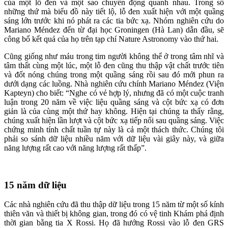
của một lỗ đen và một sao chuyển động quanh nhau. Trong số
những thứ mà biểu đồ này tiết lộ, lỗ đen xuất hiện với một quầng
sáng lớn trước khi nó phát ra các tia bức xạ. Nhóm nghiên cứu do
Mariano Méndez đến từ đại học Groningen (Hà Lan) dẫn đầu, sẽ
công bố kết quả của họ trên tạp chí Nature Astronomy vào thứ hai.
Cũng giống như máu trong tim người không thể ở trong tâm nhĩ và
tâm thất cùng một lúc, một lỗ đen cũng thu thập vật chất trước tiên
và đốt nóng chúng trong một quầng sáng rồi sau đó mới phun ra
dưới dạng các luồng. Nhà nghiên cứu chính Mariano Méndez (Viện
Kapteyn) cho biết: “Nghe có vẻ hợp lý, nhưng đã có một cuộc tranh
luận trong 20 năm về việc liệu quầng sáng và cột bức xạ có đơn
giản là của cùng một thứ hay không. Hiện tại chúng ta thấy rằng,
chúng xuất hiện lần lượt và cột bức xạ tiếp nối sau quầng sáng. Việc
chứng minh tính chất tuần tự này là cả một thách thức. Chúng tôi
phải so sánh dữ liệu nhiều năm với dữ liệu vài giây này, và giữa
năng lượng rất cao với năng lượng rất thấp”.
15 năm dữ liệu
Các nhà nghiên cứu đã thu thập dữ liệu trong 15 năm từ một số kính
thiên văn và thiết bị không gian, trong đó có vệ tinh Khám phá định
thời gian bằng tia X Rossi. Họ đã hướng Rossi vào lỗ đen GRS