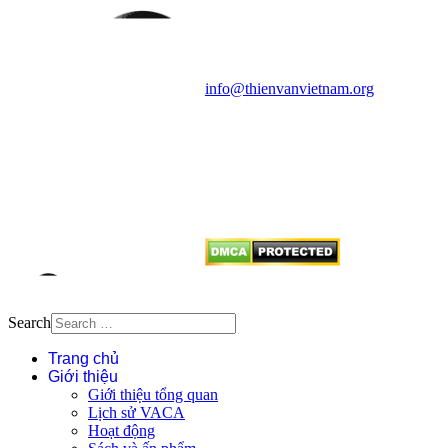
Cosmology Association (VACA)
Văn phòng: 90b Khương Đình,
quận Thanh Xuân, Hà Nội
Điện thoại: 091.530.1116; Email:
info@thienvanvietnam.org
Mọi bài viết tại đây thuộc bản
quyền của VACA, vui lòng ghi rõ
tên tác giả và nguồn trích
dẫn
Thienvanvietnam.org
khi quý
vị tái sử dụng bất cứ nội dung nào
từ website này.
Search
Trang chủ
Giới thiệu
Giới thiệu tổng quan
Lịch sử VACA
Hoạt động