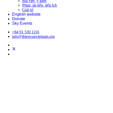
Bài viết, ý kiến
Phim, tài liệu, tiện ích
Giải trí
English website
Donate
Sky Events
+84 91 530 1116
info@thienvanvietnam.org