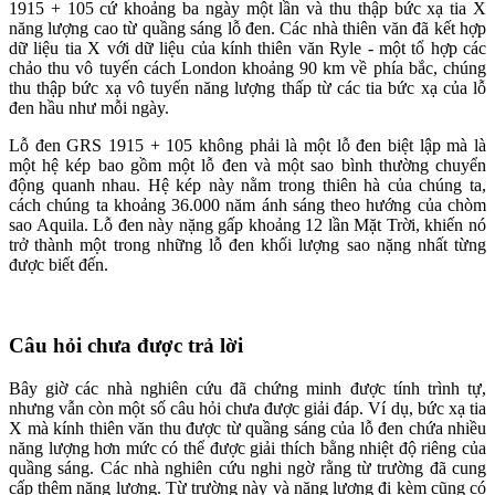
1915 + 105 cứ khoảng ba ngày một lần và thu thập bức xạ tia X
năng lượng cao từ quầng sáng lỗ đen. Các nhà thiên văn đã kết hợp
dữ liệu tia X với dữ liệu của kính thiên văn Ryle - một tổ hợp các
chảo thu vô tuyến cách London khoảng 90 km về phía bắc, chúng
thu thập bức xạ vô tuyến năng lượng thấp từ các tia bức xạ của lỗ
đen hầu như mỗi ngày.
Lỗ đen GRS 1915 + 105 không phải là một lỗ đen biệt lập mà là
một hệ kép bao gồm một lỗ đen và một sao bình thường chuyển
động quanh nhau. Hệ kép này nằm trong thiên hà của chúng ta,
cách chúng ta khoảng 36.000 năm ánh sáng theo hướng của chòm
sao Aquila. Lỗ đen này nặng gấp khoảng 12 lần Mặt Trời, khiến nó
trở thành một trong những lỗ đen khối lượng sao nặng nhất từng
được biết đến.
Câu hỏi chưa được trả lời
Bây giờ các nhà nghiên cứu đã chứng minh được tính trình tự,
nhưng vẫn còn một số câu hỏi chưa được giải đáp. Ví dụ, bức xạ tia
X mà kính thiên văn thu được từ quầng sáng của lỗ đen chứa nhiều
năng lượng hơn mức có thể được giải thích bằng nhiệt độ riêng của
quầng sáng. Các nhà nghiên cứu nghi ngờ rằng từ trường đã cung
cấp thêm năng lượng. Từ trường này và năng lượng đi kèm cũng có