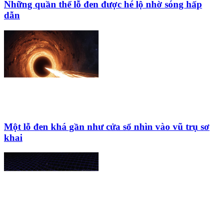
Những quần thể lỗ đen được hé lộ nhờ sóng hấp
dẫn
Một lỗ đen khá gần như cửa sổ nhìn vào vũ trụ sơ
khai