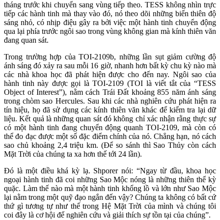
tháng trước khi chuyển sang vùng tiếp theo. TESS không nhìn trực
tiếp các hành tinh mà thay vào đó, nó theo dõi những biến thiên độ
sáng nhỏ, có nhịp điệu gây ra bởi việc một hành tinh chuyển động
qua lại phía trước ngôi sao trong vùng không gian mà kính thiên văn
đang quan sát.
Trong trường hợp của TOI-2109b, những lần sụt giảm cường độ
ánh sáng đó xảy ra sau mỗi 16 giờ, nhanh hơn bất kỳ chu kỳ nào mà
các nhà khoa học đã phát hiện được cho đến nay. Ngôi sao của
hành tinh này được gọi là TOI-2109 (TOI là viết tắt của “TESS
Object of Interest”), nằm cách Trái Đất khoảng 855 năm ánh sáng
trong chòm sao Hercules. Sau khi các nhà nghiên cứu phát hiện ra
tín hiệu, họ đã sử dụng các kính thiên văn khác để kiểm tra lại dữ
liệu. Kết quả là những quan sát đó không chỉ xác nhận rằng thực sự
có một hành tinh đang chuyển động quanh TOI-2109, mà còn có
thể đo đạc được một số đặc điểm chính của nó. Chẳng hạn, nó cách
sao chủ khoảng 2,4 triệu km. (Để so sánh thì Sao Thủy còn cách
Mặt Trời của chúng ta xa hơn thế tới 24 lần).
Đó là một điều khá kỳ lạ. Shporer nói: “Ngay từ đầu, khoa học
ngoại hành tinh đã coi những Sao Mộc nóng là những thiên thể kỳ
quặc. Làm thế nào mà một hành tinh khổng lồ và lớn như Sao Mộc
lại nằm trong một quỹ đạo ngắn đến vậy? Chúng ta không có bất cứ
thứ gì tương tự như thế trong Hệ Mặt Trời của mình và chúng tôi
coi đây là cơ hội để nghiên cứu và giải thích sự tồn tại của chúng”.