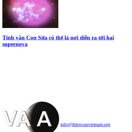
Tinh vân Con Sứa có thể là nơi diễn ra tới hai
supernova
HỘI THIÊN
VĂN VÀ VŨ TRỤ
HỌC VIỆT NAM
Vietnam Astronomy and
Cosmology Association (VACA)
Văn phòng: 90b Khương Đình,
quận Thanh Xuân, Hà Nội
Điện thoại: 091.530.1116; Email:
info@thienvanvietnam.org