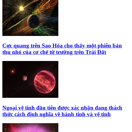
Cực quang trên Sao Hỏa cho thấy một phiên bản
thu nhỏ của cơ chế từ trường trên Trái Đất
Ngoại vệ tinh đầu tiên được xác nhận đang thách
thức cách định nghĩa về hành tinh và vệ tinh