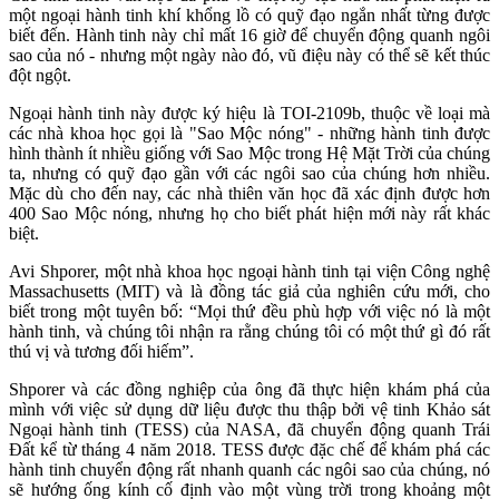
một ngoại hành tinh khí khổng lồ có quỹ đạo ngắn nhất từng được
biết đến. Hành tinh này chỉ mất 16 giờ để chuyển động quanh ngôi
sao của nó - nhưng một ngày nào đó, vũ điệu này có thể sẽ kết thúc
đột ngột.
Ngoại hành tinh này được ký hiệu là TOI-2109b, thuộc về loại mà
các nhà khoa học gọi là "Sao Mộc nóng" - những hành tinh được
hình thành ít nhiều giống với Sao Mộc trong Hệ Mặt Trời của chúng
ta, nhưng có quỹ đạo gần với các ngôi sao của chúng hơn nhiều.
Mặc dù cho đến nay, các nhà thiên văn học đã xác định được hơn
400 Sao Mộc nóng, nhưng họ cho biết phát hiện mới này rất khác
biệt.
Avi Shporer, một nhà khoa học ngoại hành tinh tại viện Công nghệ
Massachusetts (MIT) và là đồng tác giả của nghiên cứu mới, cho
biết trong một tuyên bố: “Mọi thứ đều phù hợp với việc nó là một
hành tinh, và chúng tôi nhận ra rằng chúng tôi có một thứ gì đó rất
thú vị và tương đối hiếm”.
Shporer và các đồng nghiệp của ông đã thực hiện khám phá của
mình với việc sử dụng dữ liệu được thu thập bởi vệ tinh Khảo sát
Ngoại hành tinh (TESS) của NASA, đã chuyển động quanh Trái
Đất kể từ tháng 4 năm 2018. TESS được đặc chế để khám phá các
hành tinh chuyển động rất nhanh quanh các ngôi sao của chúng, nó
sẽ hướng ống kính cố định vào một vùng trời trong khoảng một