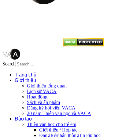
Mọi bài viết tại đây thuộc bản
quyền của VACA, vui lòng ghi rõ
tên tác giả và nguồn trích
dẫn
Thienvanvietnam.org
khi quý
vị tái sử dụng bất cứ nội dung nào
từ website này.
Search
Trang chủ
Giới thiệu
Giới thiệu tổng quan
Lịch sử VACA
Hoạt động
Sách và ấn phẩm
Đăng ký hội viên VACA
20 năm Thiên văn học và VACA
Đào tạo
Thiên văn học cho trẻ em
Giới thiệu / Hợp tác
Đăng ký/nhận thông tin lớp học