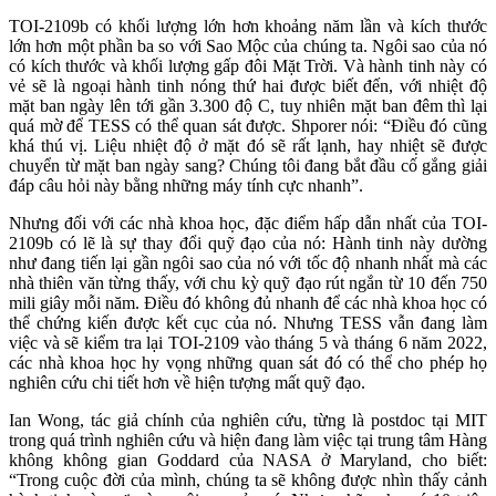
TOI-2109b có khối lượng lớn hơn khoảng năm lần và kích thước
lớn hơn một phần ba so với Sao Mộc của chúng ta. Ngôi sao của nó
có kích thước và khối lượng gấp đôi Mặt Trời. Và hành tinh này có
vẻ sẽ là ngoại hành tinh nóng thứ hai được biết đến, với nhiệt độ
mặt ban ngày lên tới gần 3.300 độ C, tuy nhiên mặt ban đêm thì lại
quá mờ để TESS có thể quan sát được. Shporer nói: “Điều đó cũng
khá thú vị. Liệu nhiệt độ ở mặt đó sẽ rất lạnh, hay nhiệt sẽ được
chuyển từ mặt ban ngày sang? Chúng tôi đang bắt đầu cố gắng giải
đáp câu hỏi này bằng những máy tính cực nhanh”.
Nhưng đối với các nhà khoa học, đặc điểm hấp dẫn nhất của TOI-
2109b có lẽ là sự thay đổi quỹ đạo của nó: Hành tinh này dường
như đang tiến lại gần ngôi sao của nó với tốc độ nhanh nhất mà các
nhà thiên văn từng thấy, với chu kỳ quỹ đạo rút ngắn từ 10 đến 750
mili giây mỗi năm. Điều đó không đủ nhanh để các nhà khoa học có
thể chứng kiến được kết cục của nó. Nhưng TESS vẫn đang làm
việc và sẽ kiểm tra lại TOI-2109 vào tháng 5 và tháng 6 năm 2022,
các nhà khoa học hy vọng những quan sát đó có thể cho phép họ
nghiên cứu chi tiết hơn về hiện tượng mất quỹ đạo.
Ian Wong, tác giả chính của nghiên cứu, từng là postdoc tại MIT
trong quá trình nghiên cứu và hiện đang làm việc tại trung tâm Hàng
không không gian Goddard của NASA ở Maryland, cho biết:
“Trong cuộc đời của mình, chúng ta sẽ không được nhìn thấy cảnh