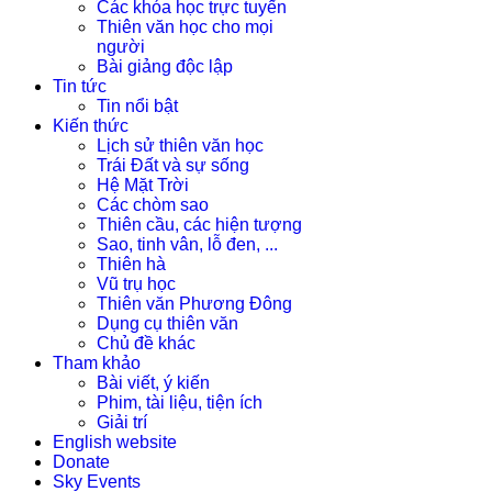
Các khóa học trực tuyến
Thiên văn học cho mọi
người
Bài giảng độc lập
Tin tức
Tin nổi bật
Kiến thức
Lịch sử thiên văn học
Trái Đất và sự sống
Hệ Mặt Trời
Các chòm sao
Thiên cầu, các hiện tượng
Sao, tinh vân, lỗ đen, ...
Thiên hà
Vũ trụ học
Thiên văn Phương Đông
Dụng cụ thiên văn
Chủ đề khác
Tham khảo
Bài viết, ý kiến
Phim, tài liệu, tiện ích
Giải trí
English website
Donate
Sky Events