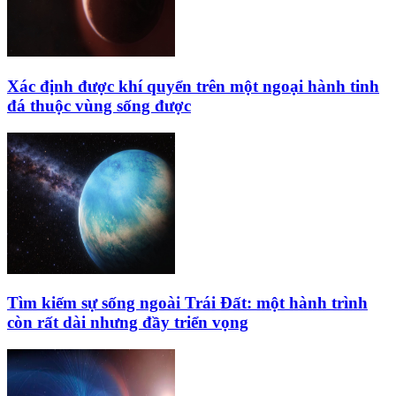
Xác định được khí quyển trên một ngoại hành tinh
đá thuộc vùng sống được
Tìm kiếm sự sống ngoài Trái Đất: một hành trình
còn rất dài nhưng đầy triển vọng