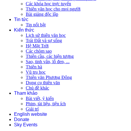
Các khóa học trực tuyến
Thiên văn học cho mọi người
Bài giảng độc lập
Tin tức
Tin nổi bật
Kiến thức
Lịch sử thiên văn học
Trái Đất và sự sống
Hệ Mặt Trời
Các chòm sao
Thiên cầu, các hiện tượng
Sao, tinh vân, lỗ đen, ...
Thiên hà
Vũ trụ học
Thiên văn Phương Đông
Dụng cụ thiên văn
Chủ đề khác
Tham khảo
Bài viết, ý kiến
Phim, tài liệu, tiện ích
Giải trí
English website
Donate
Sky Events