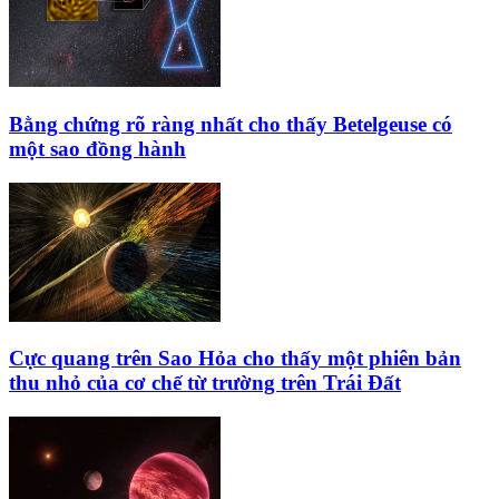
Bằng chứng rõ ràng nhất cho thấy Betelgeuse có
một sao đồng hành
Cực quang trên Sao Hỏa cho thấy một phiên bản
thu nhỏ của cơ chế từ trường trên Trái Đất