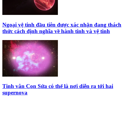
Ngoại vệ tinh đầu tiên được xác nhận đang thách
thức cách định nghĩa về hành tinh và vệ tinh
Tinh vân Con Sứa có thể là nơi diễn ra tới hai
supernova
HỘI THIÊN
VĂN VÀ VŨ TRỤ