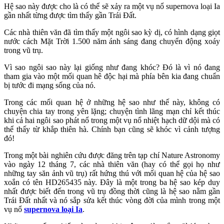
Hệ sao này được cho là có thể sẽ xảy ra một vụ nổ supernova loại Ia
gần nhất từng được tìm thấy gần Trái Đất.
Các nhà thiên văn đã tìm thấy một ngôi sao kỳ dị, có hình dạng giọt
nước cách Mặt Trời 1.500 năm ánh sáng đang chuyển động xoáy
trong vũ trụ.
Vì sao ngôi sao này lại giống như đang khóc? Đó là vì nó đang
tham gia vào một mối quan hê độc hại mà phía bên kia đang chuẩn
bị tước đi mạng sống của nó.
Trong các mối quan hệ ở những hệ sao như thế này, không có
chuyện chia tay trong yên lặng; chuyện tình lãng mạn chỉ kết thúc
khi cả hai ngôi sao phát nổ trong một vụ nổ nhiệt hạch dữ dội mà có
thể thấy từ khắp thiên hà. Chính bạn cũng sẽ khóc vì cảnh tượng
đó!
Trong một bài nghiên cứu được đăng trên tạp chí Nature Astronomy
vào ngày 12 tháng 7, các nhà thiên văn (hay có thể gọi họ như
những tay săn ảnh vũ trụ) rất hứng thú với mối quan hệ của hệ sao
xoắn có tên HD265435 này. Đây là một trong ba hệ sao kép duy
nhất được biết đến trong vũ trụ đồng thời cũng là hệ sao nằm gần
Trái Đất nhất và nó sắp sửa kết thúc vòng đời của mình trong một
vụ nổ
supernova loại Ia
.