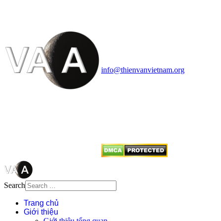
HỌC VIỆT NAM
Vietnam Astronomy and
Cosmology Association (VACA)
Văn phòng: 90b Khương Đình,
quận Thanh Xuân, Hà Nội
Điện thoại: 091.530.1116; Email:
info@thienvanvietnam.org
Mọi bài viết tại đây thuộc bản
quyền của VACA, vui lòng ghi rõ
tên tác giả và nguồn trích
dẫn
Thienvanvietnam.org
khi quý
vị tái sử dụng bất cứ nội dung nào
từ website này.
Search
Trang chủ
Giới thiệu
Giới thiệu tổng quan