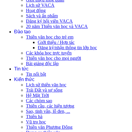
Lịch sử VACA
Hoạt động
Sách và ấn phẩm
Đăng ký hội viên VACA
20 năm Thiên văn học và VACA
Đào tạo
Thiên văn học cho trẻ em
Giới thiệu / Hợp tác
Đăng ký/nhận thông tin lớp học
Các khóa học trực tuyến
Thiên văn học cho mọi người
Bài giảng độc lập
Tin tức
Tin nổi bật
Kiến thức
Lịch sử thiên văn học
Trái Đất và sự sống
Hệ Mặt Trời
Các chòm sao
Thiên cầu, các hiện tượng
Sao, tinh vân, lỗ đen, ...
Thiên hà
Vũ trụ học
Thiên văn Phương Đông