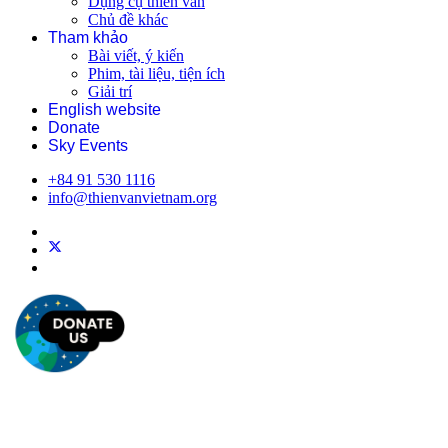
Dụng cụ thiên văn
Chủ đề khác
Tham khảo
Bài viết, ý kiến
Phim, tài liệu, tiện ích
Giải trí
English website
Donate
Sky Events
+84 91 530 1116
info@thienvanvietnam.org