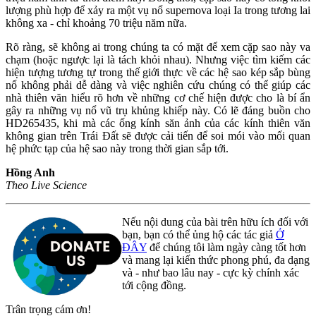
lượng phù hợp để xảy ra một vụ nổ supernova loại Ia trong tương lai
không xa - chỉ khoảng 70 triệu năm nữa.
Rõ ràng, sẽ không ai trong chúng ta có mặt để xem cặp sao này va
chạm (hoặc ngược lại là tách khỏi nhau). Nhưng việc tìm kiếm các
hiện tượng tương tự trong thế giới thực về các hệ sao kép sắp bùng
nổ không phải dễ dàng và việc nghiên cứu chúng có thể giúp các
nhà thiên văn hiểu rõ hơn về những cơ chế hiện được cho là bí ẩn
gây ra những vụ nổ vũ trụ khủng khiếp này. Có lẽ đáng buồn cho
HD265435, khi mà các ống kính săn ảnh của các kính thiên văn
không gian trên Trái Đất sẽ được cải tiến để soi mói vào mối quan
hệ phức tạp của hệ sao này trong thời gian sắp tới.
Hồng Anh
Theo Live Science
Nếu nội dung của bài trên hữu ích đối với
bạn, bạn có thể ủng hộ các tác giả
Ở
ĐÂY
để chúng tôi làm ngày càng tốt hơn
và mang lại kiến thức phong phú, đa dạng
và - như bao lâu nay - cực kỳ chính xác
tới cộng đồng.
Trân trọng cám ơn!