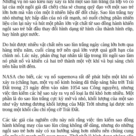
Những vụ nổ sao kiểu này xảy ra khi một sao lùn trắng (là lớp vỏ co
lại của một ngôi già đã chết) chia sẻ chung quỹ đạo với một sao trẻ
lớn hơn mà vẫn còn một ít nhiên liệu để đốt cháy. Sao lùn trắng tuy
nhỏ nhưng lực hấp dẫn của nó rất mạnh, nó nuốt chửng phần nhiên
liệu còn lại này và hút một phần lớn vật chất từ sao đồng hành khiến
ngôi sao trẻ bắt đầu thay đổi hình dạng từ hình cầu thành hình elip,
hay hình giọt nước.
Do hút được nhiều vật chất nên sao lùn trắng ngày càng lớn hơn qua
hàng triệu năm, cuối cùng trở nên quá lớn vượt quá giới hạn của
chính nó. Lúc này, phản ứng hạt nhân tái lập trong lõi ngôi sao làm
nó phát nổ và khiến cả hai trở thành một vệt khí và bụi sáng chói
trên bầu trời đêm.
NASA cho biết, các vụ nổ supernova rất dễ phát hiện một khi nó
xảy ra (chẳng hạn, một vụ nổ kinh hoàng đã thắp sáng bầu trời Trái
Đất trong 23 ngày đêm vào năm 1054 sau Công nguyên), nhưng
việc tìm kiếm các hệ sao xảy ra vụ nổ loại Ia thì khó hơn nhiều. Một
phần là do sao lùn trắng cực kỳ mờ và nhỏ, khối lượng của một sao
như vậy tương đương khối lượng của Mặt Trời nhưng lại được nén
trong một khối cầu chỉ rộng cỡ Trái Đất.
Các tác giả của nghiên cứu này nói rằng việc tìm kiếm sao đồng
hành không may của sao lùn cũng không dễ dàng, nhưng do những
ngôi sao trẻ hơn này có xu hướng sáng hơn nhiều nên chúng cung