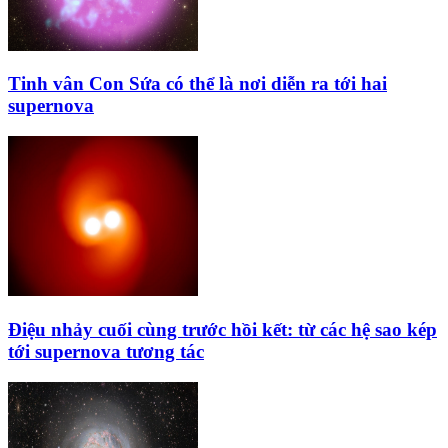
Tinh vân Con Sứa có thể là nơi diễn ra tới hai
supernova
Điệu nhảy cuối cùng trước hồi kết: từ các hệ sao kép
tới supernova tương tác