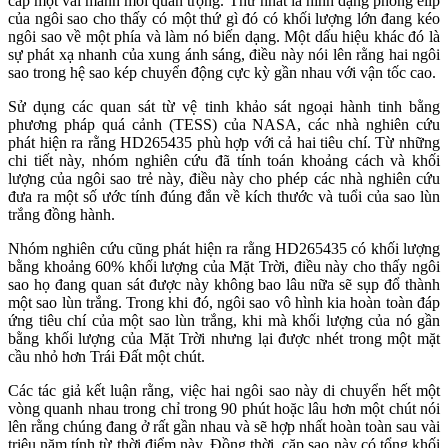
cấp một vài manh mối quan trọng. Thứ nhất là hình dạng phỏng elíp
của ngôi sao cho thấy có một thứ gì đó có khối lượng lớn đang kéo
ngôi sao về một phía và làm nó biến dạng. Một dấu hiệu khác đó là
sự phát xạ nhanh của xung ánh sáng, điều này nói lên rằng hai ngôi
sao trong hệ sao kép chuyển động cực kỳ gần nhau với vận tốc cao.
Sử dụng các quan sát từ vệ tinh khảo sát ngoại hành tinh bằng
phương pháp quá cảnh (TESS) của NASA, các nhà nghiên cứu
phát hiện ra rằng HD265435 phù hợp với cả hai tiêu chí. Từ những
chi tiết này, nhóm nghiên cứu đã tính toán khoảng cách và khối
lượng của ngôi sao trẻ này, điều này cho phép các nhà nghiên cứu
đưa ra một số ước tính đúng đắn về kích thước và tuổi của sao lùn
trắng đồng hành.
Nhóm nghiên cứu cũng phát hiện ra rằng HD265435 có khối lượng
bằng khoảng 60% khối lượng của Mặt Trời, điều này cho thấy ngôi
sao họ đang quan sát được này không bao lâu nữa sẽ sụp đổ thành
một sao lùn trắng. Trong khi đó, ngôi sao vô hình kia hoàn toàn đáp
ứng tiêu chí của một sao lùn trắng, khi mà khối lượng của nó gần
bằng khối lượng của Mặt Trời nhưng lại được nhét trong một mặt
cầu nhỏ hơn Trái Đất một chút.
Các tác giả kết luận rằng, việc hai ngôi sao này di chuyển hết một
vòng quanh nhau trong chỉ trong 90 phút hoặc lâu hơn một chút nói
lên rằng chúng đang ở rất gần nhau và sẽ hợp nhất hoàn toàn sau vài
triệu năm tính từ thời điểm này. Đồng thời, cặp sao này có tổng khối