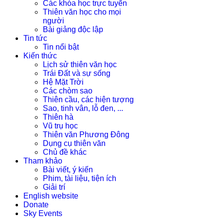
Các khóa học trực tuyến
Thiên văn học cho mọi
người
Bài giảng độc lập
Tin tức
Tin nổi bật
Kiến thức
Lịch sử thiên văn học
Trái Đất và sự sống
Hệ Mặt Trời
Các chòm sao
Thiên cầu, các hiện tượng
Sao, tinh vân, lỗ đen, ...
Thiên hà
Vũ trụ học
Thiên văn Phương Đông
Dụng cụ thiên văn
Chủ đề khác
Tham khảo
Bài viết, ý kiến
Phim, tài liệu, tiện ích
Giải trí
English website
Donate
Sky Events