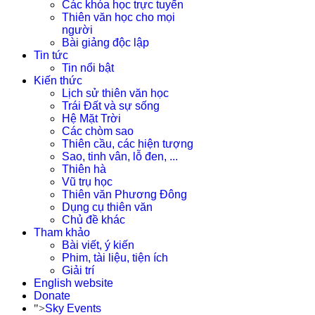
Các khóa học trực tuyến
Thiên văn học cho mọi
người
Bài giảng độc lập
Tin tức
Tin nổi bật
Kiến thức
Lịch sử thiên văn học
Trái Đất và sự sống
Hệ Mặt Trời
Các chòm sao
Thiên cầu, các hiện tượng
Sao, tinh vân, lỗ đen, ...
Thiên hà
Vũ trụ học
Thiên văn Phương Đông
Dụng cụ thiên văn
Chủ đề khác
Tham khảo
Bài viết, ý kiến
Phim, tài liệu, tiện ích
Giải trí
English website
Donate
">
Sky Events