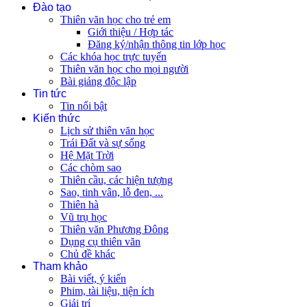
Đào tạo
Thiên văn học cho trẻ em
Giới thiệu / Hợp tác
Đăng ký/nhận thông tin lớp học
Các khóa học trực tuyến
Thiên văn học cho mọi người
Bài giảng độc lập
Tin tức
Tin nổi bật
Kiến thức
Lịch sử thiên văn học
Trái Đất và sự sống
Hệ Mặt Trời
Các chòm sao
Thiên cầu, các hiện tượng
Sao, tinh vân, lỗ đen, ...
Thiên hà
Vũ trụ học
Thiên văn Phương Đông
Dụng cụ thiên văn
Chủ đề khác
Tham khảo
Bài viết, ý kiến
Phim, tài liệu, tiện ích
Giải trí