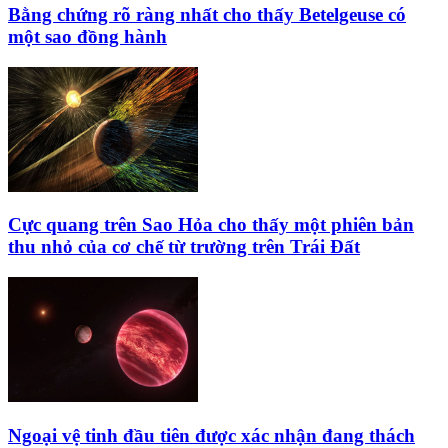
Bằng chứng rõ ràng nhất cho thấy Betelgeuse có
một sao đồng hành
Cực quang trên Sao Hỏa cho thấy một phiên bản
thu nhỏ của cơ chế từ trường trên Trái Đất
Ngoại vệ tinh đầu tiên được xác nhận đang thách