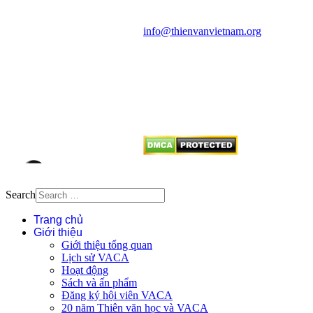
quận Thanh Xuân, Hà Nội
Điện thoại: 091.530.1116; Email:
info@thienvanvietnam.org
Mọi bài viết tại đây thuộc bản
quyền của VACA, vui lòng ghi rõ
tên tác giả và nguồn trích
dẫn
Thienvanvietnam.org
khi quý
vị tái sử dụng bất cứ nội dung nào
từ website này.
Search
Trang chủ
Giới thiệu
Giới thiệu tổng quan
Lịch sử VACA
Hoạt động
Sách và ấn phẩm
Đăng ký hội viên VACA
20 năm Thiên văn học và VACA