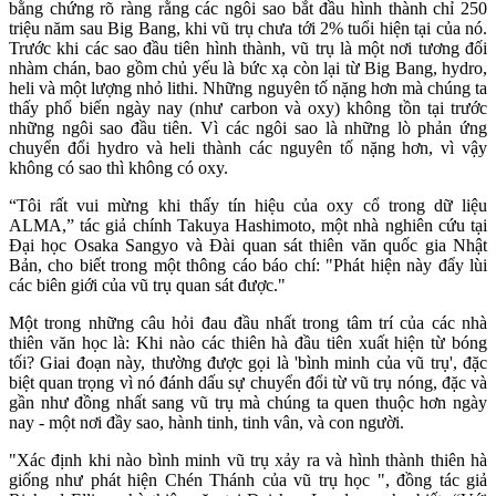
bằng chứng rõ ràng rằng các ngôi sao bắt đầu hình thành chỉ 250
triệu năm sau Big Bang, khi vũ trụ chưa tới 2% tuổi hiện tại của nó.
Trước khi các sao đầu tiên hình thành, vũ trụ là một nơi tương đối
nhàm chán, bao gồm chủ yếu là bức xạ còn lại từ Big Bang, hydro,
heli và một lượng nhỏ lithi. Những nguyên tố nặng hơn mà chúng ta
thấy phổ biến ngày nay (như carbon và oxy) không tồn tại trước
những ngôi sao đầu tiên. Vì các ngôi sao là những lò phản ứng
chuyển đổi hydro và heli thành các nguyên tố nặng hơn, vì vậy
không có sao thì không có oxy.
“Tôi rất vui mừng khi thấy tín hiệu của oxy cổ trong dữ liệu
ALMA,” tác giả chính Takuya Hashimoto, một nhà nghiên cứu tại
Đại học Osaka Sangyo và Đài quan sát thiên văn quốc gia Nhật
Bản, cho biết trong một thông cáo báo chí: "Phát hiện này đẩy lùi
các biên giới của vũ trụ quan sát được."
Một trong những câu hỏi đau đầu nhất trong tâm trí của các nhà
thiên văn học là: Khi nào các thiên hà đầu tiên xuất hiện từ bóng
tối? Giai đoạn này, thường được gọi là 'bình minh của vũ trụ', đặc
biệt quan trọng vì nó đánh dấu sự chuyển đổi từ vũ trụ nóng, đặc và
gần như đồng nhất sang vũ trụ mà chúng ta quen thuộc hơn ngày
nay - một nơi đầy sao, hành tinh, tinh vân, và con người.
"Xác định khi nào bình minh vũ trụ xảy ra và hình thành thiên hà
giống như phát hiện Chén Thánh của vũ trụ học ", đồng tác giả