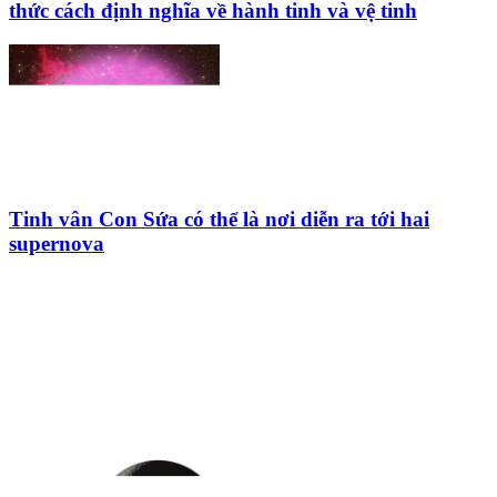
thức cách định nghĩa về hành tinh và vệ tinh
Tinh vân Con Sứa có thể là nơi diễn ra tới hai
supernova
HỘI THIÊN
VĂN VÀ VŨ TRỤ
HỌC VIỆT NAM
Vietnam Astronomy and
Cosmology Association (VACA)
Văn phòng: 90b Khương Đình,