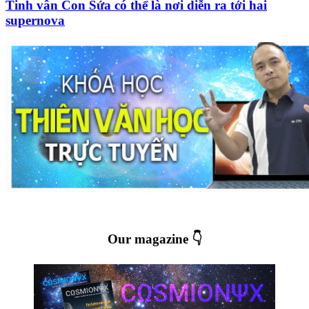
Tinh vân Con Sứa có thể là nơi diễn ra tới hai
supernova
Our magazine 👇