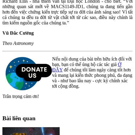
Richard Ellis - nhà thiên văn tại Đại học London - cho biết. “Với
những quan sát mới về MACS1149-JD1, chúng ta đang tiến gần
hơn đến việc chứng kiến trực tiếp sự ra đời của ánh sáng sao! Vì tất
cả chúng ta đều ra đời từ vật chất tới từ các sao, điều này chính là
tìm kiếm nguồn gốc của chúng ta.”
Vũ Đắc Cường
Theo Astronomy
Nếu nội dung của bài trên hữu ích đối với
bạn, bạn có thể ủng hộ các tác giả
Ở
ĐÂY
để chúng tôi làm ngày càng tốt hơn
và mang lại kiến thức phong phú, đa dạng
và - như bao lâu nay - cực kỳ chính xác
tới cộng đồng.
Trân trọng cám ơn!
Bài liên quan