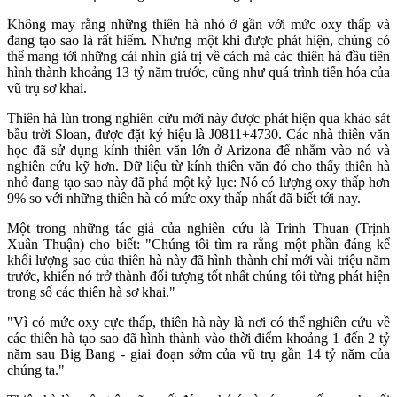
Không may rằng những thiên hà nhỏ ở gần với mức oxy thấp và
đang tạo sao là rất hiếm. Nhưng một khi được phát hiện, chúng có
thể mang tới những cái nhìn giá trị về cách mà các thiên hà đầu tiên
hình thành khoảng 13 tỷ năm trước, cũng như quá trình tiến hóa của
vũ trụ sơ khai.
Thiên hà lùn trong nghiên cứu mới này được phát hiện qua khảo sát
bầu trời Sloan, được đặt ký hiệu là J0811+4730. Các nhà thiên văn
học đã sử dụng kính thiên văn lớn ở Arizona để nhắm vào nó và
nghiên cứu kỹ hơn. Dữ liệu từ kính thiên văn đó cho thấy thiên hà
nhỏ đang tạo sao này đã phá một kỷ lục: Nó có lượng oxy thấp hơn
9% so với những thiên hà có mức oxy thấp nhất đã biết tới nay.
Một trong những tác giả của nghiên cứu là Trinh Thuan (Trịnh
Xuân Thuận) cho biết: "Chúng tôi tìm ra rằng một phần đáng kể
khối lượng sao của thiên hà này đã hình thành chỉ mới vài triệu năm
trước, khiến nó trở thành đối tượng tốt nhất chúng tôi từng phát hiện
trong số các thiên hà sơ khai."
"Vì có mức oxy cực thấp, thiên hà này là nơi có thể nghiên cứu về
các thiên hà tạo sao đã hình thành vào thời điểm khoảng 1 đến 2 tỷ
năm sau Big Bang - giai đoạn sớm của vũ trụ gần 14 tỷ năm của
chúng ta."