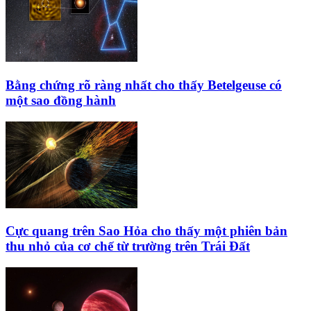
Bằng chứng rõ ràng nhất cho thấy Betelgeuse có
một sao đồng hành
Cực quang trên Sao Hỏa cho thấy một phiên bản
thu nhỏ của cơ chế từ trường trên Trái Đất