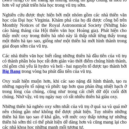
hơn về sự phát triển hóa học trong vũ trụ sớm.
Nghiên cứu được thực hiện bởi một nhóm gồm các nhà thiên văn
học của Đại học Virginia. Khám phá của họ đã được công bố trên
Monthly Notices of the Royal Astronomical Society (Những báo
cáo hàng tháng của Hội thiên văn học Hoàng gia). Phát hiện cho
thấy mức oxy trong thiên hà nhỏ này là thấp nhất từng thấy trong
một thiên hà tạo sao, giống như một thiên hà mới hình thành trong
giai đoạn sớm của vũ trụ.
Các nhà thiên văn học biết rằng những thiên hà đầu tiên của vũ trụ
có thành phần hóa học rất đơn giản vào thời điểm chúng hình thành,
chỉ gồm chủ yếu là hydro và heli - hai nguyên tố được tạo thành bởi
Big Bang
trong vòng ba phút đầu tiên của vũ trụ.
Oxy xuất hiện muộn hơn, khi các sao nặng đã hình thành, tạo ra
những nguyên tố nặng và phức tạp hơn qua phản ứng nhiệt hạch ở
trong lòng của chúng, cũng như trong cái chết dữ dội cuối đời
chúng. Nhờ vậy, vũ trụ ngày nay có rất nhiều thiên hà giàu oxy.
Những thiên hà nghèo oxy sớm nhất của vũ trụ ở quá xa và quá mờ
nên chúng gần như không thể được phát hiện. Tuy nhiên những
thiên hà lùn tạo sao ở khá gần, với mức oxy thấp tương tự những
thiên hà sớm thì có thể phát hiện dễ dàng hơn và cũng mang lại cho
các nhà khoa học những manh mối tương tự.