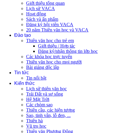
Giới thiệu tổng quan
Lịch sử VACA
Hoạt động
Sách và ấn phẩm
Đăng ký hội viên VACA
20 năm Thiên văn học và VACA
Đào tạo
Thiên văn học cho trẻ em
Giới thiệu / Hợp tác
Đăng ký/nhận thông tin lớp học
Các khóa học trực tuyến
Thiên văn học cho mọi người
Bài giảng độc lập
Tin tức
Tin nổi bật
Kiến thức
Lịch sử thiên văn học
Trái Đất và sự sống
Hệ Mặt Trời
Các chòm sao
Thiên cầu, các hiện tượng
Sao, tinh vân, lỗ đen, ...
Thiên hà
Vũ trụ học
Thiên văn Phương Đông