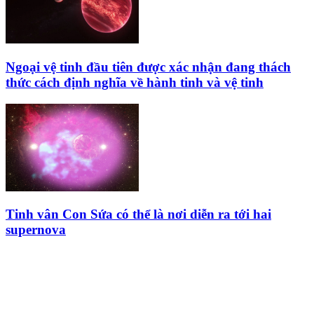
Ngoại vệ tinh đầu tiên được xác nhận đang thách
thức cách định nghĩa về hành tinh và vệ tinh
Tinh vân Con Sứa có thể là nơi diễn ra tới hai
supernova
HỘI THIÊN
VĂN VÀ VŨ TRỤ