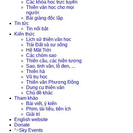
Các khóa học trực tuyến
Thiên văn học cho mọi
người
Bài giảng độc lập
Tin tức
Tin nổi bật
Kiến thức
Lịch sử thiên văn học
Trái Đất và sự sống
Hệ Mặt Trời
Các chòm sao
Thiên cầu, các hiện tượng
Sao, tinh vân, lỗ đen, ...
Thiên hà
Vũ trụ học
Thiên văn Phương Đông
Dụng cụ thiên văn
Chủ đề khác
Tham khảo
Bài viết, ý kiến
Phim, tài liệu, tiện ích
Giải trí
English website
Donate
">
Sky Events