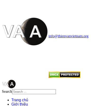
HỌC VIỆT NAM
Vietnam Astronomy and
Cosmology Association (VACA)
Văn phòng: 90b Khương Đình,
quận Thanh Xuân, Hà Nội
Điện thoại: 091.530.1116; Email:
info@thienvanvietnam.org
Mọi bài viết tại đây thuộc bản
quyền của VACA, vui lòng ghi rõ
tên tác giả và nguồn trích
dẫn
Thienvanvietnam.org
khi quý
vị tái sử dụng bất cứ nội dung nào
từ website này.
Search
Trang chủ
Giới thiệu