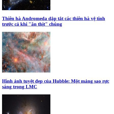
Thiên hà Andromeda dập tắt các thiên hà vệ tinh
trước cả khi "ăn thịt" chúng
Hình ảnh tuyệt đẹp của Hubble: Một mảng sao rực
sáng trong LMC