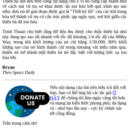
Thiên hà lùn nêu trên cũng rất đáng chú ý vì nó cung cấp manh mối
về cách mà vũ trụ sơ khai được tái ion hóa bởi quá trình tạo sao
sớm, đưa nó từ giai đoạn được gọi là "Thời kỳ tối" của các khí trung
hòa trở thành vũ trụ có cấu trúc phức tạp ngày nay, nơi khí giữa các
thiên hà đã ion hóa.
Trinh Thuan cho biết rằng dữ liệu thu được cho thấy thiên hà nhỏ
này đang tạo sao rất nhanh với tốc độ khoảng 1/4 tốc độ của Milky
Way, trong khi khối lượng của nó chỉ bằng 1/30.000. 80% khối
lượng sao của nó hình thành chỉ trong khoảng vài triệu năm qua,
khiến nó trở thành một thiên hà trẻ đặc biệt với lượng bức xạ ion
hóa lớn.
Bryan
Theo Space Daily
Nếu nội dung của bài trên hữu ích đối với
bạn, bạn có thể ủng hộ các tác giả
Ở
ĐÂY
để chúng tôi làm ngày càng tốt hơn
và mang lại kiến thức phong phú, đa dạng
và - như bao lâu nay - cực kỳ chính xác
tới cộng đồng.
Trân trọng cám ơn!