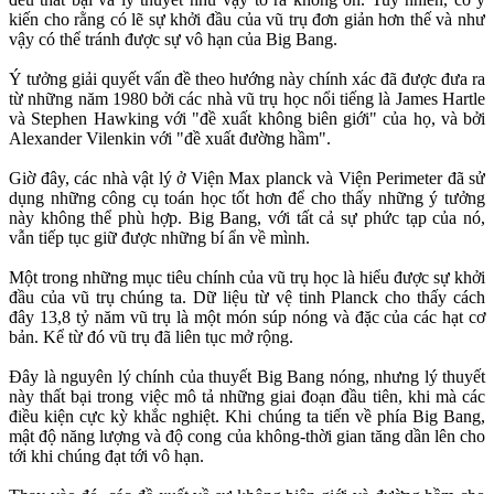
kiến cho rằng có lẽ sự khởi đầu của vũ trụ đơn giản hơn thế và như
vậy có thể tránh được sự vô hạn của Big Bang.
Ý tưởng giải quyết vấn đề theo hướng này chính xác đã được đưa ra
từ những năm 1980 bởi các nhà vũ trụ học nổi tiếng là James Hartle
và Stephen Hawking với "đề xuất không biên giới" của họ, và bởi
Alexander Vilenkin với "đề xuất đường hầm".
Giờ đây, các nhà vật lý ở Viện Max planck và Viện Perimeter đã sử
dụng những công cụ toán học tốt hơn để cho thấy những ý tưởng
này không thể phù hợp. Big Bang, với tất cả sự phức tạp của nó,
vẫn tiếp tục giữ được những bí ẩn về mình.
Một trong những mục tiêu chính của vũ trụ học là hiểu được sự khởi
đầu của vũ trụ chúng ta. Dữ liệu từ vệ tinh Planck cho thấy cách
đây 13,8 tỷ năm vũ trụ là một món súp nóng và đặc của các hạt cơ
bản. Kể từ đó vũ trụ đã liên tục mở rộng.
Đây là nguyên lý chính của thuyết Big Bang nóng, nhưng lý thuyết
này thất bại trong việc mô tả những giai đoạn đầu tiên, khi mà các
điều kiện cực kỳ khắc nghiệt. Khi chúng ta tiến về phía Big Bang,
mật độ năng lượng và độ cong của không-thời gian tăng dần lên cho
tới khi chúng đạt tới vô hạn.