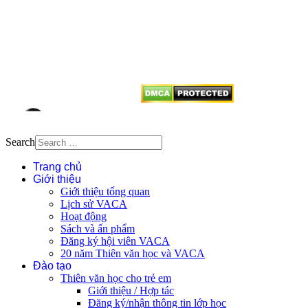
Mọi bài viết tại đây thuộc bản
quyền của VACA, vui lòng ghi rõ
tên tác giả và nguồn trích
dẫn
Thienvanvietnam.org
khi quý
vị tái sử dụng bất cứ nội dung nào
từ website này.
Search
Trang chủ
Giới thiệu
Giới thiệu tổng quan
Lịch sử VACA
Hoạt động
Sách và ấn phẩm
Đăng ký hội viên VACA
20 năm Thiên văn học và VACA
Đào tạo
Thiên văn học cho trẻ em
Giới thiệu / Hợp tác
Đăng ký/nhận thông tin lớp học