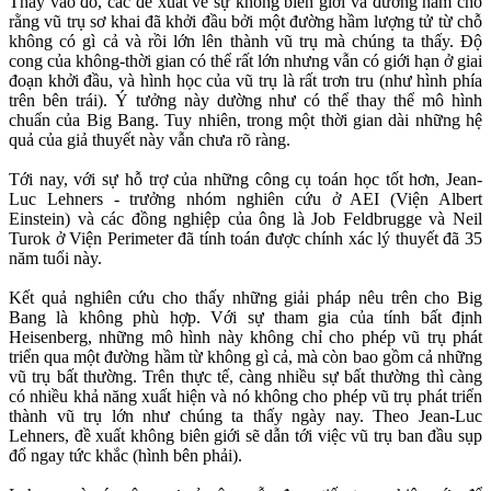
Thay vào đó, các đề xuất về sự không biên giới và đường hầm cho
rằng vũ trụ sơ khai đã khởi đầu bởi một đường hầm lượng tử từ chỗ
không có gì cả và rồi lớn lên thành vũ trụ mà chúng ta thấy. Độ
cong của không-thời gian có thể rất lớn nhưng vẫn có giới hạn ở giai
đoạn khởi đầu, và hình học của vũ trụ là rất trơn tru (như hình phía
trên bên trái). Ý tưởng này dường như có thể thay thể mô hình
chuẩn của Big Bang. Tuy nhiên, trong một thời gian dài những hệ
quả của giả thuyết này vẫn chưa rõ ràng.
Tới nay, với sự hỗ trợ của những công cụ toán học tốt hơn, Jean-
Luc Lehners - trưởng nhóm nghiên cứu ở AEI (Viện Albert
Einstein) và các đồng nghiệp của ông là Job Feldbrugge và Neil
Turok ở Viện Perimeter đã tính toán được chính xác lý thuyết đã 35
năm tuổi này.
Kết quả nghiên cứu cho thấy những giải pháp nêu trên cho Big
Bang là không phù hợp. Với sự tham gia của tính bất định
Heisenberg, những mô hình này không chỉ cho phép vũ trụ phát
triển qua một đường hầm từ không gì cả, mà còn bao gồm cả những
vũ trụ bất thường. Trên thực tế, càng nhiều sự bất thường thì càng
có nhiều khả năng xuất hiện và nó không cho phép vũ trụ phát triển
thành vũ trụ lớn như chúng ta thấy ngày nay. Theo Jean-Luc
Lehners, đề xuất không biên giới sẽ dẫn tới việc vũ trụ ban đầu sụp
đổ ngay tức khắc (hình bên phải).