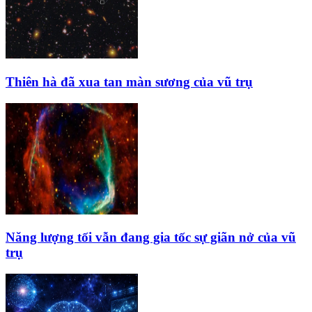
Thiên hà đã xua tan màn sương của vũ trụ
Năng lượng tối vẫn đang gia tốc sự giãn nở của vũ
trụ