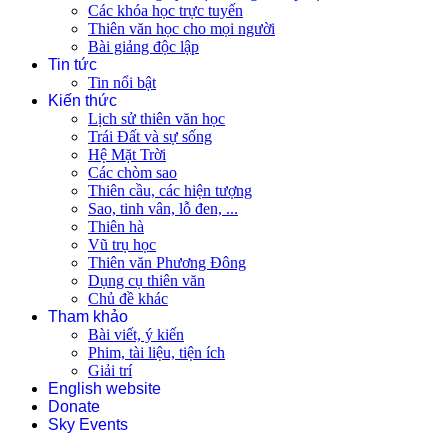
Các khóa học trực tuyến
Thiên văn học cho mọi người
Bài giảng độc lập
Tin tức
Tin nổi bật
Kiến thức
Lịch sử thiên văn học
Trái Đất và sự sống
Hệ Mặt Trời
Các chòm sao
Thiên cầu, các hiện tượng
Sao, tinh vân, lỗ đen, ...
Thiên hà
Vũ trụ học
Thiên văn Phương Đông
Dụng cụ thiên văn
Chủ đề khác
Tham khảo
Bài viết, ý kiến
Phim, tài liệu, tiện ích
Giải trí
English website
Donate
Sky Events