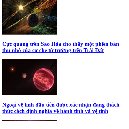
Cực quang trên Sao Hỏa cho thấy một phiên bản
thu nhỏ của cơ chế từ trường trên Trái Đất
Ngoại vệ tinh đầu tiên được xác nhận đang thách
thức cách định nghĩa về hành tinh và vệ tinh