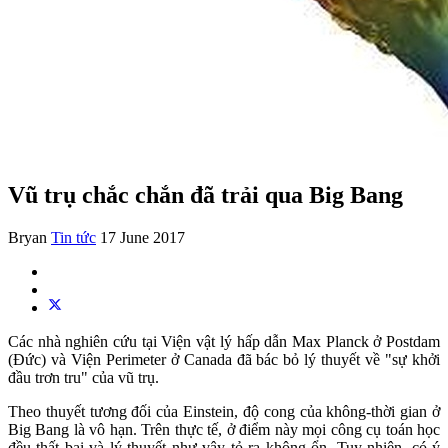
Vũ trụ chắc chắn đã trải qua Big Bang
Bryan
Tin tức
17 June 2017
Các nhà nghiên cứu tại Viện vật lý hấp dẫn Max Planck ở Postdam
(Đức) và Viện Perimeter ở Canada đã bác bỏ lý thuyết về "sự khởi
đầu trơn tru" của vũ trụ.
Theo thuyết tương đối của Einstein, độ cong của không-thời gian ở
Big Bang là vô hạn. Trên thực tế, ở điểm này mọi công cụ toán học
đều thất bại và lý thuyết như vậy tỏ ra không ổn. Tuy nhiên, có ý