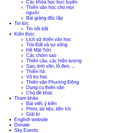
Các khóa học trực tuyến
Thiên văn học cho mọi
người
Bài giảng độc lập
Tin tức
Tin nổi bật
Kiến thức
Lịch sử thiên văn học
Trái Đất và sự sống
Hệ Mặt Trời
Các chòm sao
Thiên cầu, các hiện tượng
Sao, tinh vân, lỗ đen, ...
Thiên hà
Vũ trụ học
Thiên văn Phương Đông
Dụng cụ thiên văn
Chủ đề khác
Tham khảo
Bài viết, ý kiến
Phim, tài liệu, tiện ích
Giải trí
English website
Donate
Sky Events