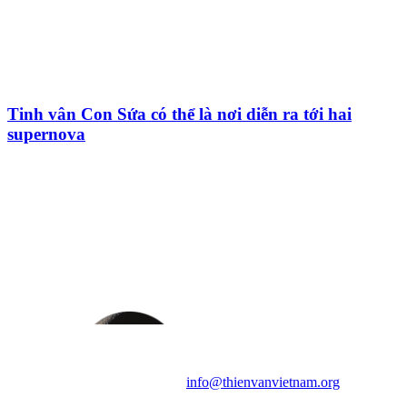
Tinh vân Con Sứa có thể là nơi diễn ra tới hai
supernova
HỘI THIÊN
VĂN VÀ VŨ TRỤ
HỌC VIỆT NAM
Vietnam Astronomy and
Cosmology Association (VACA)
Văn phòng: 90b Khương Đình,
quận Thanh Xuân, Hà Nội
Điện thoại: 091.530.1116; Email:
info@thienvanvietnam.org