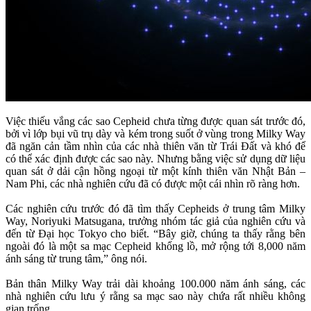
Việc thiếu vắng các sao Cepheid chưa từng được quan sát trước đó,
bởi vì lớp bụi vũ trụ dày và kém trong suốt ở vùng trong Milky Way
đã ngăn cản tầm nhìn của các nhà thiên văn từ Trái Đất và khó để
có thể xác định được các sao này. Nhưng bằng việc sử dụng dữ liệu
quan sát ở dải cận hồng ngoại từ một kính thiên văn Nhật Bản –
Nam Phi, các nhà nghiên cứu đã có được một cái nhìn rõ ràng hơn.
Các nghiên cứu trước đó đã tìm thấy Cepheids ở trung tâm Milky
Way, Noriyuki Matsugana, trưởng nhóm tác giả của nghiên cứu và
đến từ Đại học Tokyo cho biết. “Bây giờ, chúng ta thấy rằng bên
ngoài đó là một sa mạc Cepheid khổng lồ, mở rộng tới 8,000 năm
ánh sáng từ trung tâm,” ông nói.
Bản thân Milky Way trải dài khoảng 100.000 năm ánh sáng, các
nhà nghiên cứu lưu ý rằng sa mạc sao này chứa rất nhiều không
gian trống.