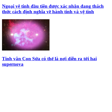
Ngoại vệ tinh đầu tiên được xác nhận đang thách
thức cách định nghĩa về hành tinh và vệ tinh
Tinh vân Con Sứa có thể là nơi diễn ra tới hai
supernova
HỘI THIÊN
VĂN VÀ VŨ TRỤ
HỌC VIỆT NAM
Vietnam Astronomy and