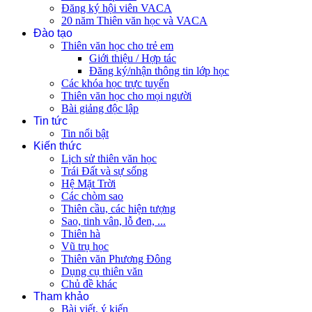
Đăng ký hội viên VACA
20 năm Thiên văn học và VACA
Đào tạo
Thiên văn học cho trẻ em
Giới thiệu / Hợp tác
Đăng ký/nhận thông tin lớp học
Các khóa học trực tuyến
Thiên văn học cho mọi người
Bài giảng độc lập
Tin tức
Tin nổi bật
Kiến thức
Lịch sử thiên văn học
Trái Đất và sự sống
Hệ Mặt Trời
Các chòm sao
Thiên cầu, các hiện tượng
Sao, tinh vân, lỗ đen, ...
Thiên hà
Vũ trụ học
Thiên văn Phương Đông
Dụng cụ thiên văn
Chủ đề khác
Tham khảo
Bài viết, ý kiến