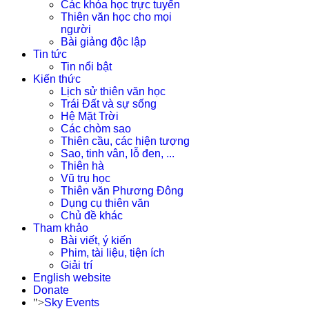
Các khóa học trực tuyến
Thiên văn học cho mọi
người
Bài giảng độc lập
Tin tức
Tin nổi bật
Kiến thức
Lịch sử thiên văn học
Trái Đất và sự sống
Hệ Mặt Trời
Các chòm sao
Thiên cầu, các hiện tượng
Sao, tinh vân, lỗ đen, ...
Thiên hà
Vũ trụ học
Thiên văn Phương Đông
Dụng cụ thiên văn
Chủ đề khác
Tham khảo
Bài viết, ý kiến
Phim, tài liệu, tiện ích
Giải trí
English website
Donate
">
Sky Events