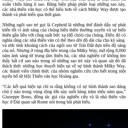
xoắn chứa hàng tỉ sao. Bằng biện pháp phân loại những sao này,
các nhà thiên văn học có thể hiểu hơn về cách Milky Way được tạo
thành và phát triển qua thời gian.
Những ngôi sao trẻ gọi là Cepheid là những thứ đánh dấu sự phát
triển tốt vì ánh sáng của chúng biến thiên thường xuyên và sự biến
thiên gắn liền với công suất bức xạ (độ chói) của chúng. Điều đó có
nghĩa rằng các nhà thiên văn có thể theo dõi độ dài của chu kỳ sáng
và ước tính khoảng cách của ngôi sao từ Trái Đất dựa trên độ sáng
của nó. Nhưng ở vùng đĩa bên trong của Milky Way, mở rộng 8,000
năm ánh sáng từ trung tâm thiên hà, các nhà nghiên cứ không tìm
thấy bất cứ sao nào trong số những sao trẻ này và quan sát đó đã
thách thức những học thuyết hiện tại về sự hình thành Milky Way,
các thành viên chính thức của nhóm nghiên cứu cho biết trong một
tuyên bố từ Hội Thiên văn học Hoàng gia.
“Các kết quả hiện tại chỉ ra rằng không có sự hình thành sao đáng
chú ý nào trong vùng rộng lớn này suốt hàng trăm triệu năm qua,”
Giuseppe Bono, đồng tác giả của nghiên cứu và là nhà thiên văn
học ở Đài quan sát Rome nói trong bài phát biểu.