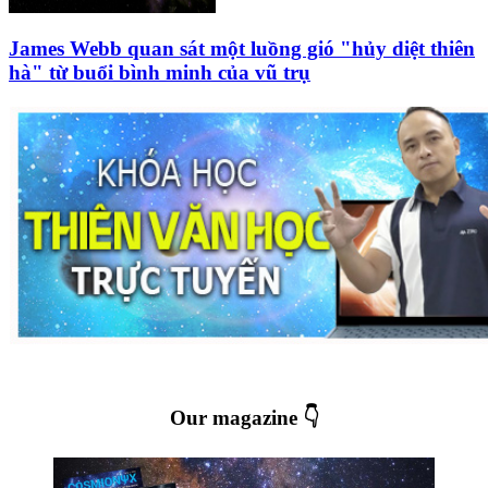
James Webb quan sát một luồng gió "hủy diệt thiên
hà" từ buổi bình minh của vũ trụ
Our magazine 👇