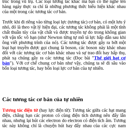
trúc trong vũ trụ. Các loại tương tác khác mà bạn có thể nghe tên
hàng ngày thực ra chỉ là những phương thức biểu hiện khác nhau
của một trong các tương tác cơ bản.
Trước khi đi riêng vào từng loại lực (tương tác) cơ bản, có một lưu ý
nhỏ, đó là theo vật lý hiện đại, các tương tác không phải là một tính
chất thuần túy của vật chất và được truyền tự do trong không gian
với vận tốc vô hạn (như Newton từng tự mô tả lực hấp dẫn sau khi
ông viết phương trình của nó). Các tương tác được gây ra bởi một
loại hạt truyền được gọi chung là boson, các boson này khác nhau
đối với các tương tác cơ bản khác nhau và sự trao đổi hay hấp thụ,
phát xạ chúng gây ra các tương tác (Đọc bài "
Thế giới hạt cơ
bản
"). Với cơ chế chung cơ bản như vậy, chúng ta sẽ đi sâu vào
bốn loại tương tác, hay bốn loại lực cơ bản của tự nhiên.
Các tương tác cơ bản của tự nhiên
Tương tác điện từ
(hay lực điện từ): Tương tác giữa các hạt mang
điện, chẳng hạn các proton có cùng điện tích dương nên đẩy lẫn
nhau, nhưng lại hút các electron do electron có điện tích âm. Tương
tác này không chỉ là chuyện hút hay đẩy nhau của các cực nam