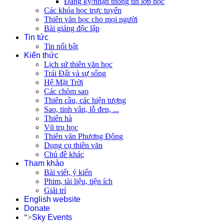
Đăng ký/nhận thông tin lớp học
Các khóa học trực tuyến
Thiên văn học cho mọi người
Bài giảng độc lập
Tin tức
Tin nổi bật
Kiến thức
Lịch sử thiên văn học
Trái Đất và sự sống
Hệ Mặt Trời
Các chòm sao
Thiên cầu, các hiện tượng
Sao, tinh vân, lỗ đen, ...
Thiên hà
Vũ trụ học
Thiên văn Phương Đông
Dụng cụ thiên văn
Chủ đề khác
Tham khảo
Bài viết, ý kiến
Phim, tài liệu, tiện ích
Giải trí
English website
Donate
">
Sky Events