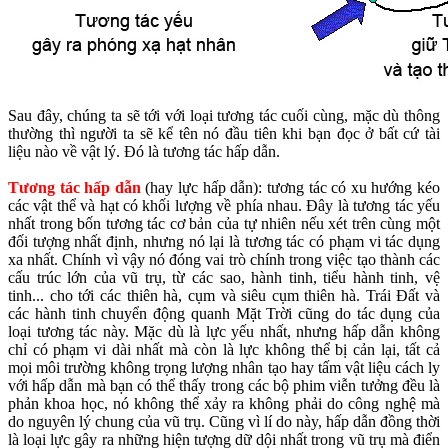
Sau đây, chúng ta sẽ tới với loại tương tác cuối cùng, mặc dù thông
thường thì người ta sẽ kể tên nó đầu tiên khi bạn đọc ở bất cứ tài
liệu nào về vật lý. Đó là tương tác hấp dẫn.
Tương tác hấp dẫn
(hay lực hấp dẫn): tương tác có xu hướng kéo
các vật thể và hạt có khối lượng về phía nhau. Đây là tương tác yếu
nhất trong bốn tương tác cơ bản của tự nhiên nếu xét trên cùng một
đối tượng nhất định, nhưng nó lại là tương tác có phạm vi tác dụng
xa nhất. Chính vì vậy nó đóng vai trò chính trong việc tạo thành các
cấu trúc lớn của vũ trụ, từ các sao, hành tinh, tiểu hành tinh, vệ
tinh... cho tới các thiên hà, cụm và siêu cụm thiên hà. Trái Đất và
các hành tinh chuyển động quanh Mặt Trời cũng do tác dụng của
loại tương tác này. Mặc dù là lực yếu nhất, nhưng hấp dẫn không
chỉ có phạm vi dài nhất mà còn là lực không thể bị cản lại, tất cả
mọi môi trường không trọng lượng nhân tạo hay tấm vật liệu cách ly
với hấp dẫn mà bạn có thể thấy trong các bộ phim viễn tưởng đều là
phản khoa học, nó không thể xảy ra không phải do công nghệ mà
do nguyên lý chung của vũ trụ. Cũng vì lí do này, hấp dẫn đồng thời
là loại lực gây ra những hiện tượng dữ dội nhất trong vũ trụ mà điển