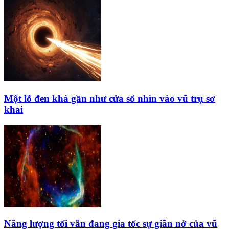
Một lỗ đen khá gần như cửa sổ nhìn vào vũ trụ sơ
khai
Năng lượng tối vẫn đang gia tốc sự giãn nở của vũ