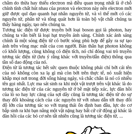
châm do thừa hay thiếu electron mà điều quan trọng nhất là ở chỗ
chính tính chất hút nhau của proton và electron này nên electron mới
giữ được quĩ đạo quanh hạt nhân nguyên tử, và vì thế mới có các
nguyên tử, phân tử và tổng quát hơn là toàn bộ vật chất chúng ta
thấy hàng ngày, tạo nên chúng ta.
Tương tác điện từ được truyền bởi loại boson gọi là photon, hay
chúng ta vẫn biết là loại hạt truyền ánh sáng. Chính xác ánh sáng
chính là một sóng điện từ có bước sóng phù hợp để gây ra sự tạo
ảnh trên võng mạc mắt của con người. Bản thân hạt photon không
có khối lượng, cũng không có điện tích, nó chỉ đóng vai trò truyền
tương tác điện từ (lưu ý rằng khác với truyền/dẫn điện) thông qua
tần số dao động của nó.
Điện từ là tương tác hết sức quen thuộc không phải chỉ bởi cái tên
của nó không còn xa lạ gì mà còn bởi trên thực tế, nó xuất hiện
khắp mọi nơi trong đời sống hàng ngày, và chắc chắn là nó có nhiều
tên gọi nhất. Lực ma sát sinh ra khi một vật trượt trên vật khác là do
tương tác điện từ của các nguyên tử ở bề mặt tiếp xúc, lực đàn hồi
của lò so hay lực căng của sợi dây cũng là tương tác điện từ do sự
thay đổi khoảng cách của các nguyên tử với nhau dẫn tới thay đổi
độ lớn của tương tác so với trạng thái ổn định ban đầu, lực do cơ
bắp sinh ra khi bạn nâng một vật nặng hay bất cứ cử động gì khác là
đàn hồi của các bó cơ nên tất nhiên cũng là tương tác điện từ, ...