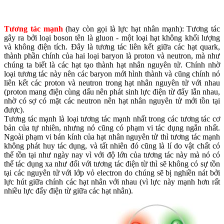
Tương tác mạnh
(hay còn gọi là lực hạt nhân mạnh): Tương tác
gây ra bởi loại boson tên là gluon - một loại hạt không khối lượng
và không điện tích. Đây là tương tác liên kết giữa các hạt quark,
thành phần chính của hai loại baryon là proton và neutron, mà như
chúng ta biết là các hạt tạo thành hạt nhân nguyên tử. Chính nhờ
loại tương tác này nên các baryon mới hình thành và cũng chính nó
liên kết các proton và neutron trong hạt nhân nguyên tử với nhau
(proton mang điện cùng dấu nên phát sinh lực điện từ đẩy lẫn nhau,
nhờ có sợ có mặt các neutron nên hạt nhân nguyên tử mới tồn tại
được).
Tương tác mạnh là loại tương tác mạnh nhất trong các tương tác cơ
bản của tự nhiên, nhưng nó cũng có phạm vi tác dụng ngắn nhất.
Ngoài phạm vi bán kính của hạt nhân nguyên tử thì tương tác mạnh
không phát huy tác dụng, và tất nhiên đó cũng là lí do vật chất có
thể tồn tại như ngày nay vì với độ lớn của tương tác này mà nó có
thể tác dụng xa như đối với tương tác điện từ thì sẽ không có sự tồn
tại các nguyên tử với lớp vỏ electron do chúng sẽ bị nghiền nát bởi
lực hút giữa chính các hạt nhân với nhau (vì lực này mạnh hơn rất
nhiều lực đẩy điện từ giữa các hạt nhân).