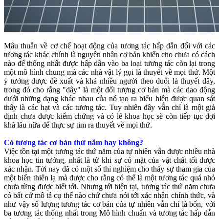
Mâu thuẫn về cơ chế hoạt động của tương tác hấp dẫn đối với các
tương tác khác chính là nguyên nhân cơ bản khiến cho chưa có cách
nào để thống nhất được hấp dẫn vào ba loại tương tác còn lại trong
một mô hình chung mà các nhà vật lý gọi là thuyết về mọi thứ. Một
ý tưởng được đề xuất và khá nhiều người theo đuổi là thuyết dây,
trong đó cho rằng "dây" là một đối tượng cơ bản mà các dao động
dưới những dạng khác nhau của nó tạo ra biểu hiện được quan sát
thấy là các hạt và các tương tác. Tuy nhiên đây vẫn chỉ là một giả
định chưa được kiểm chứng và có lẽ khoa học sẽ còn tiếp tục đợi
khá lâu nữa để thực sự tìm ra thuyết về mọi thứ.
Có tương tác cơ bản thứ năm hay không?
Việc tồn tại một tương tác thứ năm của tự nhiên vẫn được nhiều nhà
khoa học tin tưởng, nhất là từ khi sự có mặt của vật chất tối được
xác nhận. Tới nay đã có một số thí nghiệm cho thấy sự tham gia của
một biến thiên lạ mà được cho rằng có thể là một tương tác quá nhỏ
chưa từng được biết tới. Nhưng tới hiện tại, tương tác thứ năm chưa
có bất cứ mô tả cụ thể nào chứ chưa nói tới xác nhận chính thức, và
như vậy số lượng tương tác cơ bản của tự nhiên vẫn chỉ là bốn, với
ba tương tác thống nhất trong Mô hình chuẩn và tương tác hấp dẫn