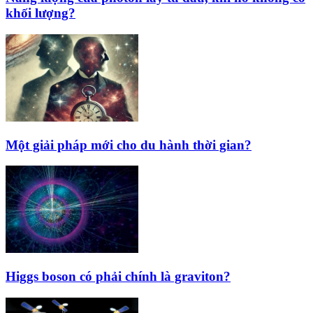
khối lượng?
Một giải pháp mới cho du hành thời gian?
Higgs boson có phải chính là graviton?