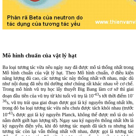
Mô hình chuẩn của vật lý hạt
Ba loại tương tác vừa nêu ngày nay đã được mô tả thống nhất trong
Mô hình chuẩn của vật lý hạt. Theo Mô hình chuẩn, ở điều kiện
năng lượng đủ cao, các tương tác này thống nhất với nhau, mặc dù
như nội dung đã nêu thì dường như chúng rất khác nhau về cơ chế.
Trong mô hình vũ trụ học lấy thuyết Big Bang làm cơ sở thì giai
-43
-
đoạn đầu tiên của vũ trụ từ khi tuổi vũ trụ là 10
s tới thời điểm 10
36
s, vũ trụ trải qua giai đoạn được gọi là kỷ nguyên thống nhất lớn,
trong đó ba loại tương tác vừa nêu chưa được tách khỏi nhau (trước
-43
10
s được gọi là kỷ nguyên Planck, không thể được mô tả do nó
nằm dưới giới hạn lượng tử). Ngay sau kỷ nguyên thông nhất lớn là
kỷ nguyên điện yếu, khi đó tương tác mạnh đã tách ra nhưng hai
tương tác còn lại vẫn thống nhất với nhau, được gọi là tương tác