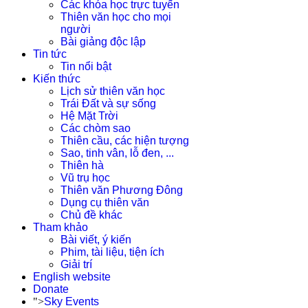
Các khóa học trực tuyến
Thiên văn học cho mọi
người
Bài giảng độc lập
Tin tức
Tin nổi bật
Kiến thức
Lịch sử thiên văn học
Trái Đất và sự sống
Hệ Mặt Trời
Các chòm sao
Thiên cầu, các hiện tượng
Sao, tinh vân, lỗ đen, ...
Thiên hà
Vũ trụ học
Thiên văn Phương Đông
Dụng cụ thiên văn
Chủ đề khác
Tham khảo
Bài viết, ý kiến
Phim, tài liệu, tiện ích
Giải trí
English website
Donate
">
Sky Events