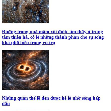
Đường trong quả mâm xôi được tìm thấy ở trung
tâm thiên hà, có lẽ những thành phần cho sự sống
khá phổ biến trong vũ trụ
Những quần thể lỗ đen được hé lộ nhờ sóng hấp
dẫn