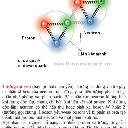
Tương tác yếu
(hay lực hạt nhân yếu): Tương tác đóng vai trò gây
ra phân rã beta của neutron, qua đó gây ra hiện tượng phân rã hạt
nhân như phóng xạ, phân hạch. Bản thân các neutron không bền
khi đứng độc lập, chúng chỉ bền khi liên kết với proton. Khi đứng
độc lập, neutron có thể hấp thụ hoặc phát xạ boson W hoặc Z
(thường gọi chung là boson yếu/weak boson) và bị phân rã beta tạo
thành một proton, một electron và một phản neutrino.
Hạt nhân các nguyên tố nặng có nhiều proton và tương ứng cần
nhiều neutron để giữ cho các proton không đẩy lẫn nhau. Nhưng