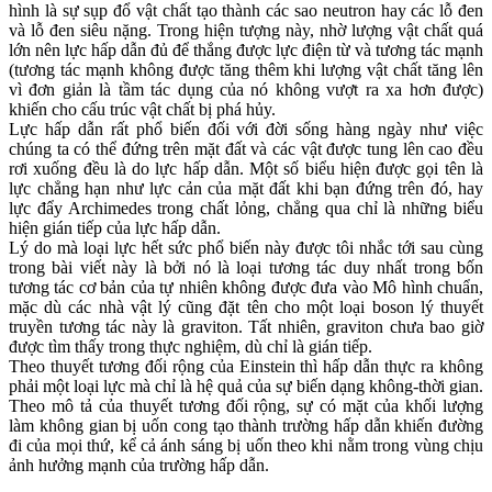
hình là sự sụp đổ vật chất tạo thành các sao neutron hay các lỗ đen
và lỗ đen siêu nặng. Trong hiện tượng này, nhờ lượng vật chất quá
lớn nên lực hấp dẫn đủ để thắng được lực điện từ và tương tác mạnh
(tương tác mạnh không được tăng thêm khi lượng vật chất tăng lên
vì đơn giản là tầm tác dụng của nó không vượt ra xa hơn được)
khiến cho cấu trúc vật chất bị phá hủy.
Lực hấp dẫn rất phổ biến đối với đời sống hàng ngày như việc
chúng ta có thể đứng trên mặt đất và các vật được tung lên cao đều
rơi xuống đều là do lực hấp dẫn. Một số biểu hiện được gọi tên là
lực chẳng hạn như lực cản của mặt đất khi bạn đứng trên đó, hay
lực đẩy Archimedes trong chất lỏng, chẳng qua chỉ là những biểu
hiện gián tiếp của lực hấp dẫn.
Lý do mà loại lực hết sức phổ biến này được tôi nhắc tới sau cùng
trong bài viết này là bởi nó là loại tương tác duy nhất trong bốn
tương tác cơ bản của tự nhiên không được đưa vào Mô hình chuẩn,
mặc dù các nhà vật lý cũng đặt tên cho một loại boson lý thuyết
truyền tương tác này là graviton. Tất nhiên, graviton chưa bao giờ
được tìm thấy trong thực nghiệm, dù chỉ là gián tiếp.
Theo thuyết tương đối rộng của Einstein thì hấp dẫn thực ra không
phải một loại lực mà chỉ là hệ quả của sự biến dạng không-thời gian.
Theo mô tả của thuyết tương đối rộng, sự có mặt của khối lượng
làm không gian bị uốn cong tạo thành trường hấp dẫn khiến đường
đi của mọi thứ, kể cả ánh sáng bị uốn theo khi nằm trong vùng chịu
ảnh hưởng mạnh của trường hấp dẫn.