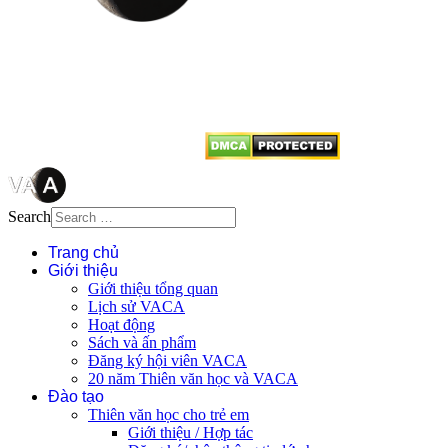
Mọi bài viết tại đây thuộc bản
quyền của VACA, vui lòng ghi rõ
tên tác giả và nguồn trích
dẫn
Thienvanvietnam.org
khi quý
vị tái sử dụng bất cứ nội dung nào
từ website này.
Search
Trang chủ
Giới thiệu
Giới thiệu tổng quan
Lịch sử VACA
Hoạt động
Sách và ấn phẩm
Đăng ký hội viên VACA
20 năm Thiên văn học và VACA
Đào tạo
Thiên văn học cho trẻ em
Giới thiệu / Hợp tác