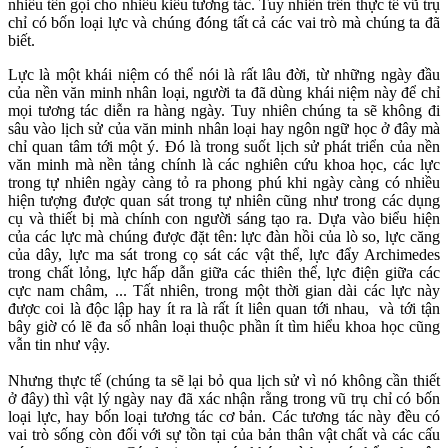
nhiều tên gọi cho nhiều kiểu tương tác. Tuy nhiên trên thực tế vũ trụ
chỉ có bốn loại lực và chúng đóng tất cả các vai trò mà chúng ta đã
biết.
Lực là một khái niệm có thể nói là rất lâu đời, từ những ngày đầu
của nền văn minh nhân loại, người ta đã dùng khái niệm này để chỉ
mọi tương tác diễn ra hàng ngày. Tuy nhiên chúng ta sẽ không đi
sâu vào lịch sử của văn minh nhân loại hay ngôn ngữ học ở đây mà
chỉ quan tâm tới một ý. Đó là trong suốt lịch sử phát triển của nền
văn minh mà nền tảng chính là các nghiên cứu khoa học, các lực
trong tự nhiên ngày càng tỏ ra phong phú khi ngày càng có nhiều
hiện tượng được quan sát trong tự nhiên cũng như trong các dụng
cụ và thiết bị mà chính con người sáng tạo ra. Dựa vào biểu hiện
của các lực mà chúng được đặt tên: lực đàn hồi của lò so, lực căng
của dây, lực ma sát trong cọ sát các vật thể, lực đẩy Archimedes
trong chất lỏng, lực hấp dẫn giữa các thiên thể, lực điện giữa các
cực nam châm, ... Tất nhiên, trong một thời gian dài các lực này
được coi là độc lập hay ít ra là rất ít liên quan tới nhau, và tới tận
bây giờ có lẽ đa số nhân loại thuộc phần ít tìm hiểu khoa học cũng
vẫn tin như vậy.
Nhưng thực tế (chúng ta sẽ lại bỏ qua lịch sử vì nó không cần thiết
ở đây) thì vật lý ngày nay đã xác nhận rằng trong vũ trụ chỉ có bốn
loại lực, hay bốn loại tương tác cơ bản. Các tương tác này đều có
vai trò sống còn đối với sự tồn tại của bản thân vật chất và các cấu