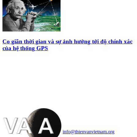
Co giãn thời gian và sự ảnh hưởng tới độ chính xác
của hệ thống GPS
HỘI THIÊN
VĂN VÀ VŨ TRỤ
HỌC VIỆT NAM
Vietnam Astronomy and
Cosmology Association (VACA)
Văn phòng: 90b Khương Đình,
quận Thanh Xuân, Hà Nội
Điện thoại: 091.530.1116; Email:
info@thienvanvietnam.org