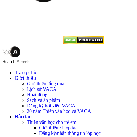
Mọi bài viết tại đây thuộc bản
quyền của VACA, vui lòng ghi rõ
tên tác giả và nguồn trích
dẫn
Thienvanvietnam.org
khi quý
vị tái sử dụng bất cứ nội dung nào
từ website này.
Search
Trang chủ
Giới thiệu
Giới thiệu tổng quan
Lịch sử VACA
Hoạt động
Sách và ấn phẩm
Đăng ký hội viên VACA
20 năm Thiên văn học và VACA
Đào tạo
Thiên văn học cho trẻ em
Giới thiệu / Hợp tác
Đăng ký/nhận thông tin lớp học