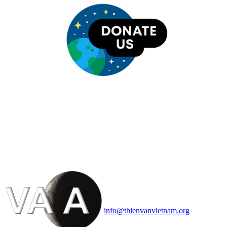
HỘI THIÊN
VĂN VÀ VŨ TRỤ
HỌC VIỆT NAM
Vietnam Astronomy and
Cosmology Association (VACA)
Văn phòng: 90b Khương Đình,
quận Thanh Xuân, Hà Nội
Điện thoại: 091.530.1116; Email:
info@thienvanvietnam.org