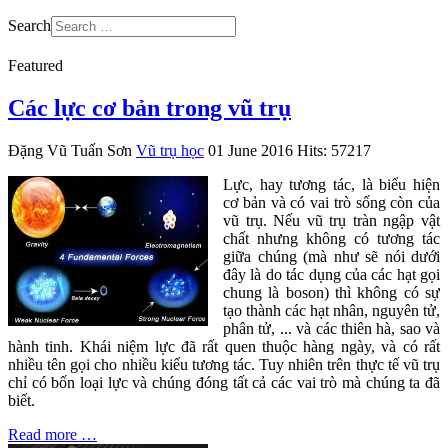
Search
Featured
Các lực cơ bản trong vũ trụ
Đặng Vũ Tuấn Sơn
Vũ trụ học
01 June 2016
Hits: 57217
Lực, hay tương tác, là biểu hiện
cơ bản và có vai trò sống còn của
vũ trụ. Nếu vũ trụ tràn ngập vật
chất nhưng không có tương tác
giữa chúng (mà như sẽ nói dưới
đây là do tác dụng của các hạt gọi
chung là boson) thì không có sự
tạo thành các hạt nhân, nguyên tử,
phân tử, ... và các thiên hà, sao và
hành tinh. Khái niệm lực đã rất quen thuộc hàng ngày, và có rất
nhiều tên gọi cho nhiều kiểu tương tác. Tuy nhiên trên thực tế vũ trụ
chỉ có bốn loại lực và chúng đóng tất cả các vai trò mà chúng ta đã
biết.
Read more …