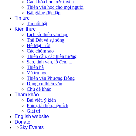
Các khóa học trực tuyến
Thiên văn học cho mọi người
Bài giảng độc lập
Tin tức
Tin nổi bật
Kiến thức
Lịch sử thiên văn học
Trái Đất và sự sống
Hệ Mặt Trời
Các chòm sao
Thiên cầu, các hiện tượng
Sao, tinh vân, lỗ đen, ...
Thiên hà
Vũ trụ học
Thiên văn Phương Đông
Dụng cụ thiên văn
Chủ đề khác
Tham khảo
Bài viết, ý kiến
Phim, tài liệu, tiện ích
Giải trí
English website
Donate
">
Sky Events