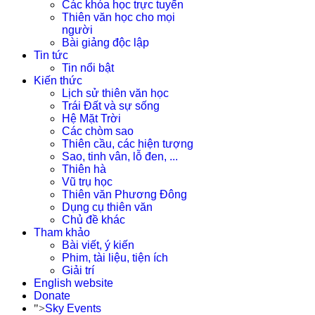
Các khóa học trực tuyến
Thiên văn học cho mọi
người
Bài giảng độc lập
Tin tức
Tin nổi bật
Kiến thức
Lịch sử thiên văn học
Trái Đất và sự sống
Hệ Mặt Trời
Các chòm sao
Thiên cầu, các hiện tượng
Sao, tinh vân, lỗ đen, ...
Thiên hà
Vũ trụ học
Thiên văn Phương Đông
Dụng cụ thiên văn
Chủ đề khác
Tham khảo
Bài viết, ý kiến
Phim, tài liệu, tiện ích
Giải trí
English website
Donate
">
Sky Events