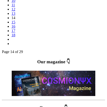
10
11
12
13
14
15
16
17
18
Page 14 of 29
Our magazine 👇