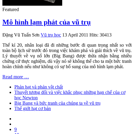
Featured
Mô hình lạm phát của vũ trụ
Đặng Vũ Tuấn Sơn
Vũ trụ học
13 April 2011
Hits: 30413
Thế kỉ 20, nhân loại đã đi những bước đi quan trọng nhất so với
toàn bộ lịch sử trước đó trong việc khám phá và giải thích về vũ trụ.
Lý thuyết về vụ nổ lớn (Big Bang) được thừa nhận bằng nhiều
chứng cứ thực nghiệm, dù vậy nó sẽ không thể cho ta một bức tranh
hoàn chỉnh nếu như không có sự bổ sung của mô hình lạm phát.
Read more …
Phản hạt và phản vật chất
Thuyết tương đối và việc khắc phục những hạn chế của cơ
học Newton
Big Bang và bức tranh của chúng ta về vũ trụ
Thế giới hạt cơ bản
9