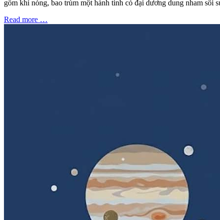
gồm khí nóng, bao trùm một hành tinh có đại dương dung nham sôi s
Read more …