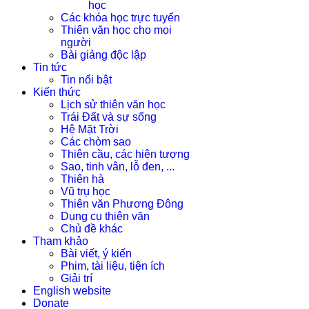
học
Các khóa học trực tuyến
Thiên văn học cho mọi
người
Bài giảng độc lập
Tin tức
Tin nổi bật
Kiến thức
Lịch sử thiên văn học
Trái Đất và sự sống
Hệ Mặt Trời
Các chòm sao
Thiên cầu, các hiện tượng
Sao, tinh vân, lỗ đen, ...
Thiên hà
Vũ trụ học
Thiên văn Phương Đông
Dụng cụ thiên văn
Chủ đề khác
Tham khảo
Bài viết, ý kiến
Phim, tài liệu, tiện ích
Giải trí
English website
Donate