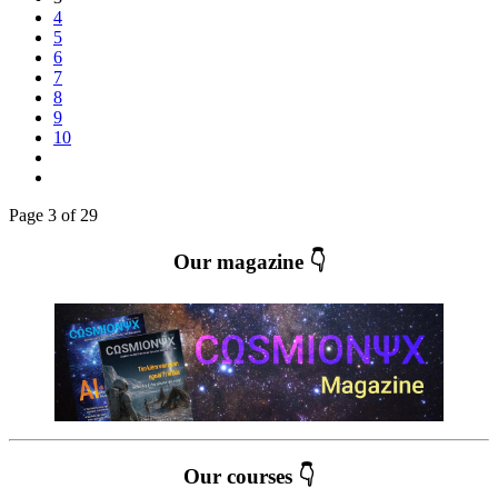
4
5
6
7
8
9
10
Page 3 of 29
Our magazine 👇
Our courses 👇