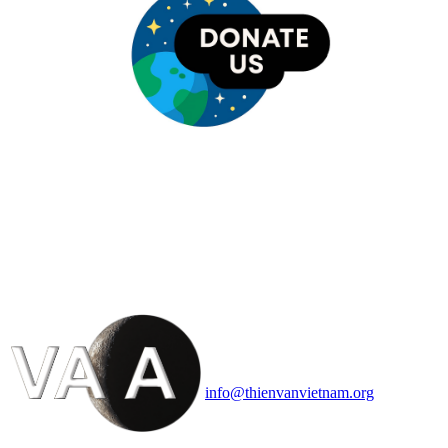
HỘI THIÊN
VĂN VÀ VŨ TRỤ
HỌC VIỆT NAM
Vietnam Astronomy and
Cosmology Association (VACA)
Văn phòng: 90b Khương Đình,
quận Thanh Xuân, Hà Nội
Điện thoại: 091.530.1116; Email:
info@thienvanvietnam.org
Mọi bài viết tại đây thuộc bản
quyền của VACA, vui lòng ghi rõ