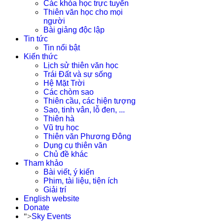
Các khóa học trực tuyến
Thiên văn học cho mọi
người
Bài giảng độc lập
Tin tức
Tin nổi bật
Kiến thức
Lịch sử thiên văn học
Trái Đất và sự sống
Hệ Mặt Trời
Các chòm sao
Thiên cầu, các hiện tượng
Sao, tinh vân, lỗ đen, ...
Thiên hà
Vũ trụ học
Thiên văn Phương Đông
Dụng cụ thiên văn
Chủ đề khác
Tham khảo
Bài viết, ý kiến
Phim, tài liệu, tiện ích
Giải trí
English website
Donate
">
Sky Events