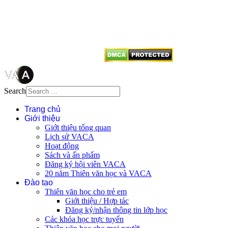
tên tác giả và nguồn trích
dẫn
Thienvanvietnam.org
khi quý
vị tái sử dụng bất cứ nội dung nào
từ website này.
Search
Trang chủ
Giới thiệu
Giới thiệu tổng quan
Lịch sử VACA
Hoạt động
Sách và ấn phẩm
Đăng ký hội viên VACA
20 năm Thiên văn học và VACA
Đào tạo
Thiên văn học cho trẻ em
Giới thiệu / Hợp tác
Đăng ký/nhận thông tin lớp học
Các khóa học trực tuyến