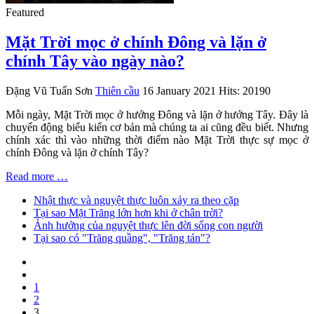
Featured
Mặt Trời mọc ở chính Đông và lặn ở
chính Tây vào ngày nào?
Đặng Vũ Tuấn Sơn
Thiên cầu
16 January 2021
Hits: 20190
Mỗi ngày, Mặt Trời mọc ở hướng Đông và lặn ở hướng Tây. Đây là
chuyển động biểu kiến cơ bản mà chúng ta ai cũng đều biết. Nhưng
chính xác thì vào những thời điểm nào Mặt Trời thực sự mọc ở
chính Đông và lặn ở chính Tây?
Read more …
Nhật thực và nguyệt thực luôn xảy ra theo cặp
Tại sao Mặt Trăng lớn hơn khi ở chân trời?
Ảnh hưởng của nguyệt thực lên đời sống con người
Tại sao có "Trăng quầng", "Trăng tán"?
1
2
3