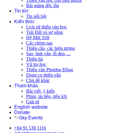
Thiên văn học cho mọi người
Bài giảng độc lập
Tin tức
Tin nổi bật
Kiến thức
Lịch sử thiên văn học
Trái Đất và sự sống
Hệ Mặt Trời
Các chòm sao
Thiên cầu, các hiện tượng
Sao, tinh vân, lỗ đen, ...
Thiên hà
Vũ trụ học
Thiên văn Phương Đông
Dụng cụ thiên văn
Chủ đề khác
Tham khảo
Bài viết, ý kiến
Phim, tài liệu, tiện ích
Giải trí
English website
Donate
">
Sky Events
+84 91 530 1116