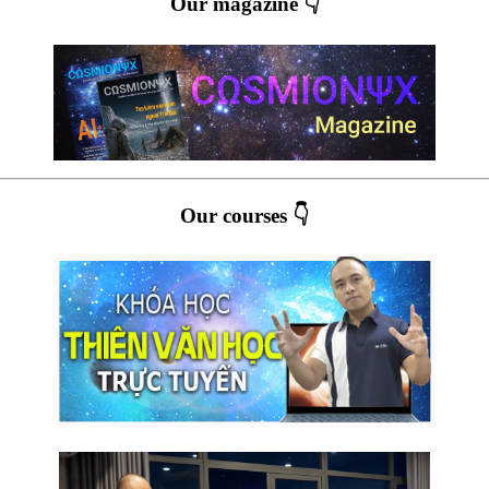
Our magazine 👇
Our courses 👇