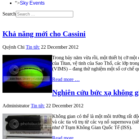
">
Sky Events
Search
Khả năng mới cho Cassini
Quỳnh Chi
Tin tức
22 December 2012
Trong bảy năm vừa rồi, một thiết bị cỡ một 
của Titan, vệ tinh của Sao Thổ, các lớp tr
(VIMS) – đang thử nghiệm một số cơ chế qu
Read more …
Nghiên cứu bức xạ không g
Administrator
Tin tức
22 December 2012
Không gian có thể là một môi trường rất độ
và các tia vũ trụ từ các vụ nổ supernova (s
như ở Trạm Không Gian Quốc Tế (ISS).
Read more …