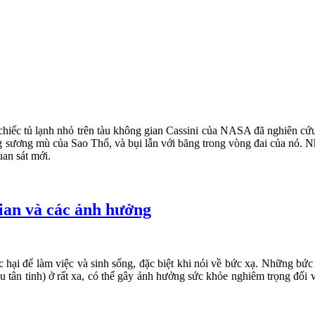
chiếc tủ lạnh nhỏ trên tàu không gian Cassini của NASA đã nghiên cứu 
ong sương mù của Sao Thổ, và bụi lẫn với băng trong vòng đai của nó.
an sát mới.
ian và các ảnh hưởng
c hại để làm việc và sinh sống, đặc biệt khi nói về bức xạ. Những bứ
iêu tân tinh) ở rất xa, có thể gây ảnh hưởng sức khỏe nghiêm trọng đối 