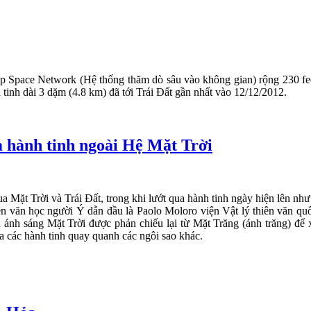
p Space Network (Hệ thống thăm dò sâu vào không gian) rộng 230 fee
 tinh dài 3 dặm (4.8 km) đã tới Trái Đất gần nhất vào 12/12/2012.
m hành tinh ngoài Hệ Mặt Trời
Mặt Trời và Trái Đất, trong khi lướt qua hành tinh ngày hiện lên như 
 văn học người Ý dẫn đầu là Paolo Moloro viện Vật lý thiên văn quốc
h ánh sáng Mặt Trời được phản chiếu lại từ Mặt Trăng (ánh trăng) để
ra các hành tinh quay quanh các ngôi sao khác.