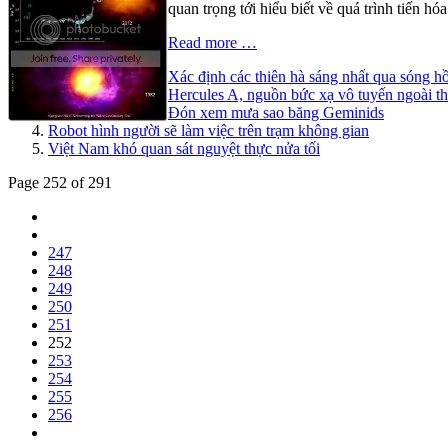
quan trọng tới hiểu biết về quá trình tiến h
Read more …
Xác định các thiên hà sáng nhất qua sóng h
Hercules A, nguồn bức xạ vô tuyến ngoài th
Đón xem mưa sao băng Geminids
Robot hình người sẽ làm việc trên trạm không gian
Việt Nam khó quan sát nguyệt thực nửa tối
Page 252 of 291
247
248
249
250
251
252
253
254
255
256