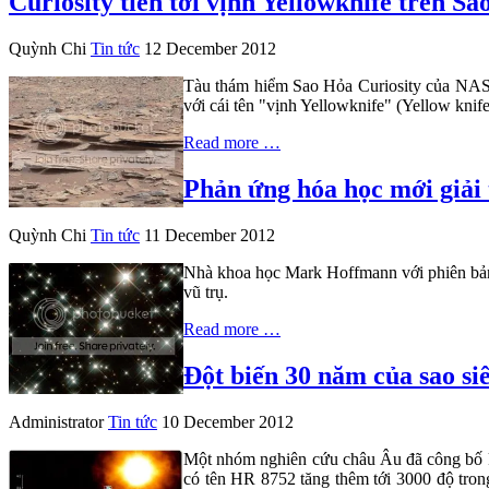
Curiosity tiến tới vịnh Yellowknife trên S
Quỳnh Chi
Tin tức
12 December 2012
Tàu thám hiểm Sao Hỏa Curiosity của NASA 
với cái tên "vịnh Yellowknife" (Yellow kni
Read more …
Phản ứng hóa học mới giải 
Quỳnh Chi
Tin tức
11 December 2012
Nhà khoa học Mark Hoffmann với phiên bản S
vũ trụ.
Read more …
Đột biến 30 năm của sao siê
Administrator
Tin tức
10 December 2012
Một nhóm nghiên cứu châu Âu đã công bố kết
có tên HR 8752 tăng thêm tới 3000 độ trong