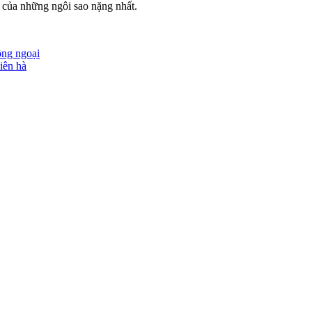
óa của những ngôi sao nặng nhất.
ồng ngoại
iên hà