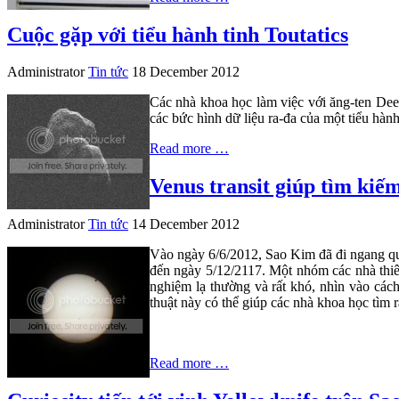
Cuộc gặp với tiểu hành tinh Toutatics
Administrator
Tin tức
18 December 2012
Các nhà khoa học làm việc với ăng-ten Dee
các bức hình dữ liệu ra-đa của một tiểu hành
Read more …
Venus transit giúp tìm kiế
Administrator
Tin tức
14 December 2012
Vào ngày 6/6/2012, Sao Kim đã đi ngang qua 
đến ngày 5/12/2117. Một nhóm các nhà thiên
nghiệm lạ thường và rất khó, nhìn vào các
thuật này có thể giúp các nhà khoa học tìm 
Read more …