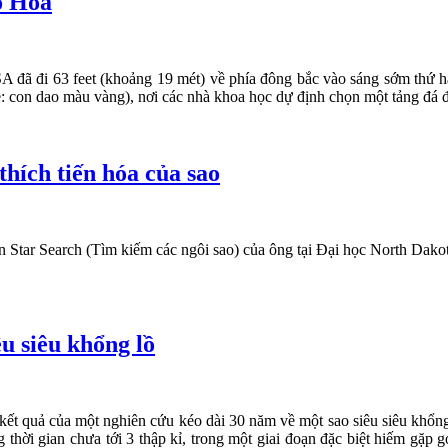
ao Hỏa
đã đi 63 feet (khoảng 19 mét) về phía đông bắc vào sáng sớm thứ hai 
fe: con dao màu vàng), nơi các nhà khoa học dự định chọn một tảng đá 
thích tiến hóa của sao
tar Search (Tìm kiếm các ngôi sao) của ông tại Đại học North Dakota 
u siêu khổng lồ
 quả của một nghiên cứu kéo dài 30 năm về một sao siêu siêu khổng lồ
 thời gian chưa tới 3 thập kỉ, trong một giai đoạn đặc biệt hiếm gặp