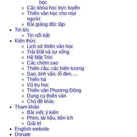
học
Các khóa học trực tuyến
Thiên văn học cho mọi
người
Bài giảng độc lập
Tin tức
Tin nổi bật
Kiến thức
Lịch sử thiên văn học
Trái Đất và sự sống
Hệ Mặt Trời
Các chòm sao
Thiên cầu, các hiện tượng
Sao, tinh vân, lỗ đen, ...
Thiên hà
Vũ trụ học
Thiên văn Phương Đông
Dụng cụ thiên văn
Chủ đề khác
Tham khảo
Bài viết, ý kiến
Phim, tài liệu, tiện ích
Giải trí
English website
Donate