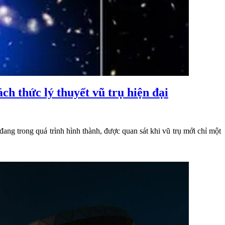
h thức lý thuyết vũ trụ hiện đại
ang trong quá trình hình thành, được quan sát khi vũ trụ mới chỉ một