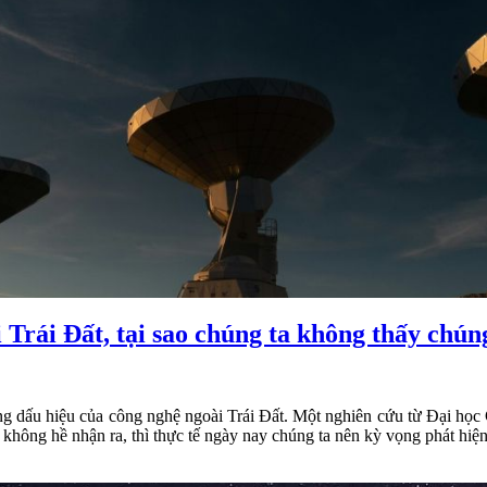
i Trái Đất, tại sao chúng ta không thấy chún
hững dấu hiệu của công nghệ ngoài Trái Đất. Một nghiên cứu từ Đại họ
a không hề nhận ra, thì thực tế ngày nay chúng ta nên kỳ vọng phát hiệ