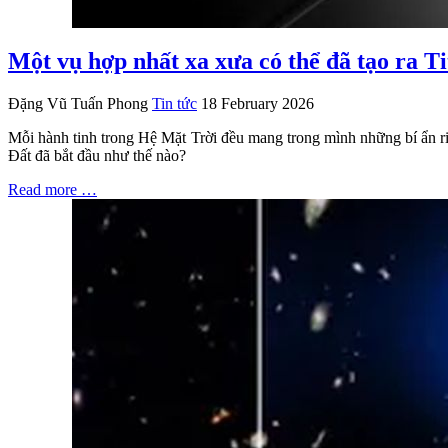
Một vụ hợp nhất xa xưa có thể đã tạo ra T
Đặng Vũ Tuấn Phong
Tin tức
18 February 2026
Mỗi hành tinh trong Hệ Mặt Trời đều mang trong mình những bí ẩn ri
Đất đã bắt đầu như thế nào?
Read more …