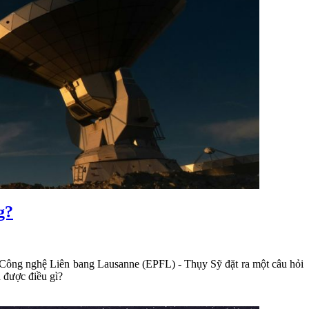
g?
c Công nghệ Liên bang Lausanne (EPFL) - Thụy Sỹ đặt ra một câu hỏi
n được điều gì?