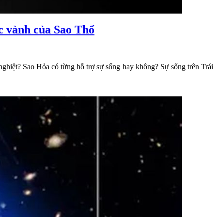
ác vành của Sao Thổ
nghiệt? Sao Hỏa có từng hỗ trợ sự sống hay không? Sự sống trên Trái