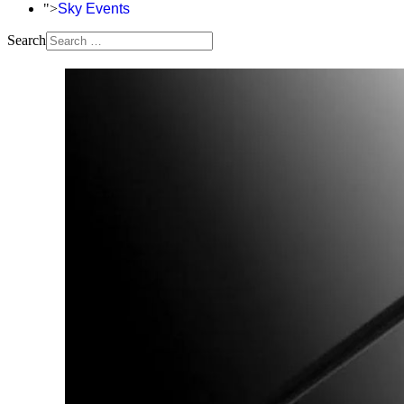
">
Sky Events
Search