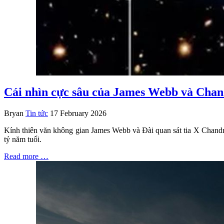
Cái nhìn cực sâu của James Webb và Chandr
Bryan
Tin tức
17 February 2026
Kính thiên văn không gian James Webb và Đài quan sát tia X Chandra 
tỷ năm tuổi.
Read more …