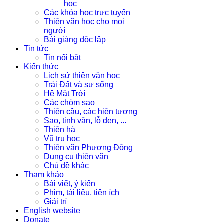
học
Các khóa học trực tuyến
Thiên văn học cho mọi
người
Bài giảng độc lập
Tin tức
Tin nổi bật
Kiến thức
Lịch sử thiên văn học
Trái Đất và sự sống
Hệ Mặt Trời
Các chòm sao
Thiên cầu, các hiện tượng
Sao, tinh vân, lỗ đen, ...
Thiên hà
Vũ trụ học
Thiên văn Phương Đông
Dụng cụ thiên văn
Chủ đề khác
Tham khảo
Bài viết, ý kiến
Phim, tài liệu, tiện ích
Giải trí
English website
Donate