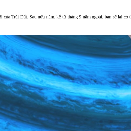
 của Trái Đất. Sau nửa năm, kể từ tháng 9 năm ngoái, bạn sẽ lại có t