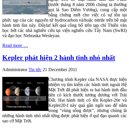
(trước tháng 8 năm 2006 chúng ta thường
gọi là Sao Diêm Vương), cung cấp một
bằng chứng mới cho việc có sự tồn tại
phức tạp của các nguyên tử hydrocarbon và/hoặc nitrile trên bề mặt
hành tinh lùn này. Đâylaf kết quả công bố trên tạp chí Thiên văn
học bởi các nhà nghiên cứu tại viện nghiên cứu Tây Nam (SwRI)
và đạo học Nebraska Wesleyan.
Read more …
Kepler phát hiện 2 hành tinh nhỏ nhất
Administrator
Tin tức
21 December 2011
Chương trình Kepler của NASA thực hiện
nhiệm vụ tìm kiếm các hành tinh ngoài Hệ
Mặt Trời đã phát hiện ra hai hành tinh đầu
tiên có kích thước tương đương với Trái
Đất. Hai hành tinh có tên Kepler-20e và
Kepler20-f này quá gần ngôi sao để nằm
trong "vùng sống được", nhưng chúng là
những hành tinh nhỏ nhất từng được phát hiện ở quĩ đạo quanh các
sao cỡ Mặt Trời.