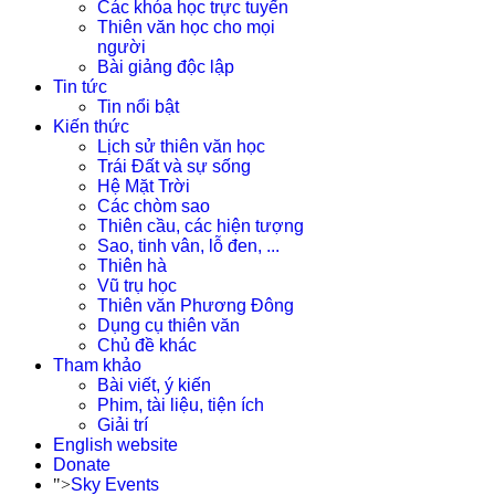
Các khóa học trực tuyến
Thiên văn học cho mọi
người
Bài giảng độc lập
Tin tức
Tin nổi bật
Kiến thức
Lịch sử thiên văn học
Trái Đất và sự sống
Hệ Mặt Trời
Các chòm sao
Thiên cầu, các hiện tượng
Sao, tinh vân, lỗ đen, ...
Thiên hà
Vũ trụ học
Thiên văn Phương Đông
Dụng cụ thiên văn
Chủ đề khác
Tham khảo
Bài viết, ý kiến
Phim, tài liệu, tiện ích
Giải trí
English website
Donate
">
Sky Events