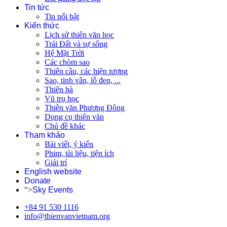
Tin tức
Tin nổi bật
Kiến thức
Lịch sử thiên văn học
Trái Đất và sự sống
Hệ Mặt Trời
Các chòm sao
Thiên cầu, các hiện tượng
Sao, tinh vân, lỗ đen, ...
Thiên hà
Vũ trụ học
Thiên văn Phương Đông
Dụng cụ thiên văn
Chủ đề khác
Tham khảo
Bài viết, ý kiến
Phim, tài liệu, tiện ích
Giải trí
English website
Donate
">
Sky Events
+84 91 530 1116
info@thienvanvietnam.org