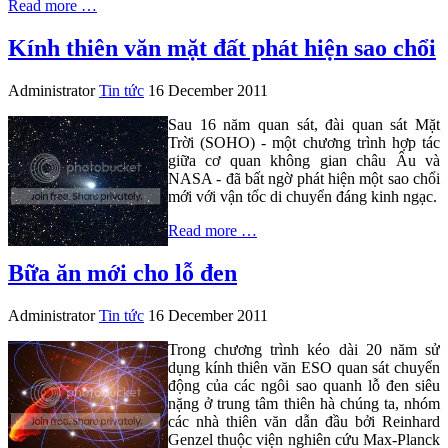
Read more …
Kính thiên văn mặt đất phát hiện sao chổi
Administrator
Tin tức
16 December 2011
Sau 16 năm quan sát, đài quan sát Mặt
Trời (SOHO) - một chương trình hợp tác
giữa cơ quan không gian châu Âu và
NASA - đã bất ngờ phát hiện một sao chổi
mới với vận tốc di chuyển đáng kinh ngạc.
Read more …
Bữa ăn mới cho lỗ đen
Administrator
Tin tức
16 December 2011
Trong chương trình kéo dài 20 năm sử
dụng kính thiên văn ESO quan sát chuyển
động của các ngôi sao quanh lỗ đen siêu
nặng ở trung tâm thiên hà chúng ta, nhóm
các nhà thiên văn dẫn đầu bởi Reinhard
Genzel thuộc viện nghiên cứu Max-Planck