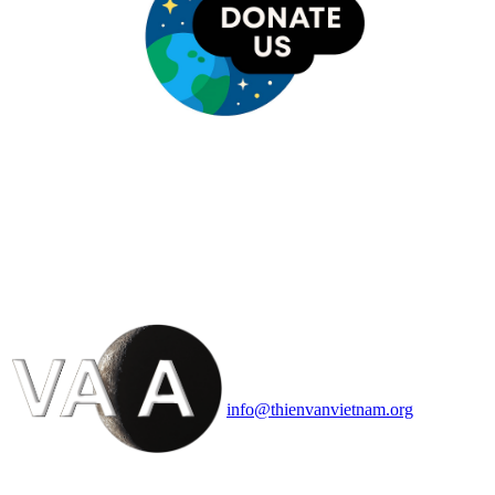
HỘI THIÊN
VĂN VÀ VŨ TRỤ
HỌC VIỆT NAM
Vietnam Astronomy and
Cosmology Association (VACA)
Văn phòng: 90b Khương Đình,
quận Thanh Xuân, Hà Nội
Điện thoại: 091.530.1116; Email:
info@thienvanvietnam.org
Mọi bài viết tại đây thuộc bản
quyền của VACA, vui lòng ghi rõ
tên tác giả và nguồn trích