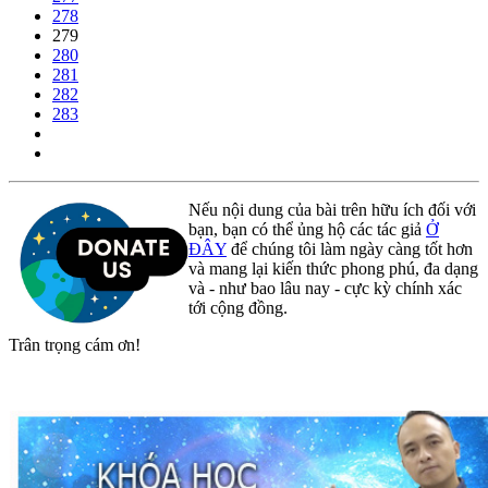
278
279
280
281
282
283
Nếu nội dung của bài trên hữu ích đối với
bạn, bạn có thể ủng hộ các tác giả
Ở
ĐÂY
để chúng tôi làm ngày càng tốt hơn
và mang lại kiến thức phong phú, đa dạng
và - như bao lâu nay - cực kỳ chính xác
tới cộng đồng.
Trân trọng cám ơn!