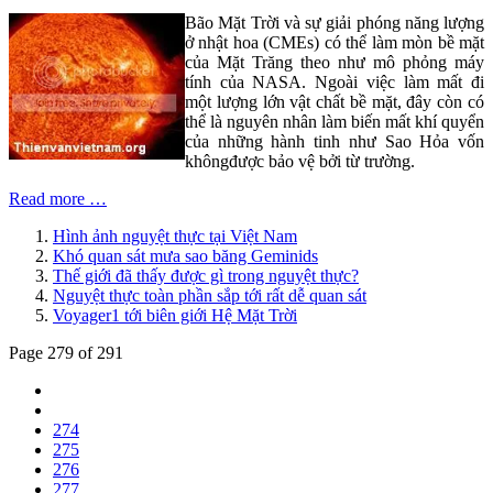
Bão Mặt Trời và sự giải phóng năng lượng
ở nhật hoa (CMEs) có thể làm mòn bề mặt
của Mặt Trăng theo như mô phỏng máy
tính của NASA. Ngoài việc làm mất đi
một lượng lớn vật chất bề mặt, đây còn có
thể là nguyên nhân làm biến mất khí quyển
của những hành tinh như Sao Hỏa vốn
khôngđược bảo vệ bởi từ trường.
Read more …
Hình ảnh nguyệt thực tại Việt Nam
Khó quan sát mưa sao băng Geminids
Thế giới đã thấy được gì trong nguyệt thực?
Nguyệt thực toàn phần sắp tới rất dễ quan sát
Voyager1 tới biên giới Hệ Mặt Trời
Page 279 of 291
274
275
276
277