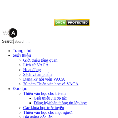
dẫn
Thienvanvietnam.org
khi quý
vị tái sử dụng bất cứ nội dung nào
từ website này.
Search
Trang chủ
Giới thiệu
Giới thiệu tổng quan
Lịch sử VACA
Hoạt động
Sách và ấn phẩm
Đăng ký hội viên VACA
20 năm Thiên văn học và VACA
Đào tạo
Thiên văn học cho trẻ em
Giới thiệu / Hợp tác
Đăng ký/nhận thông tin lớp học
Các khóa học trực tuyến
Thiên văn học cho mọi người
Bài giảng độc lập