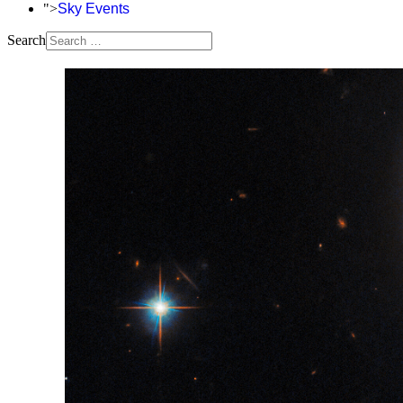
">
Sky Events
Search