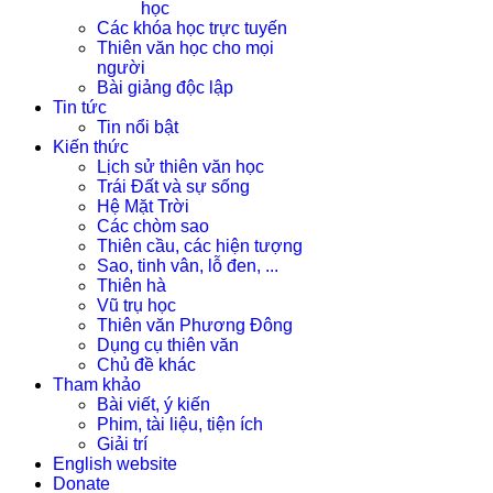
học
Các khóa học trực tuyến
Thiên văn học cho mọi
người
Bài giảng độc lập
Tin tức
Tin nổi bật
Kiến thức
Lịch sử thiên văn học
Trái Đất và sự sống
Hệ Mặt Trời
Các chòm sao
Thiên cầu, các hiện tượng
Sao, tinh vân, lỗ đen, ...
Thiên hà
Vũ trụ học
Thiên văn Phương Đông
Dụng cụ thiên văn
Chủ đề khác
Tham khảo
Bài viết, ý kiến
Phim, tài liệu, tiện ích
Giải trí
English website
Donate