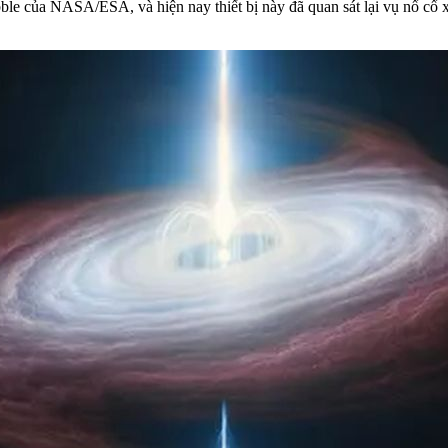
bble của NASA/ESA, và hiện nay thiết bị này đã quan sát lại vụ nổ cổ xư