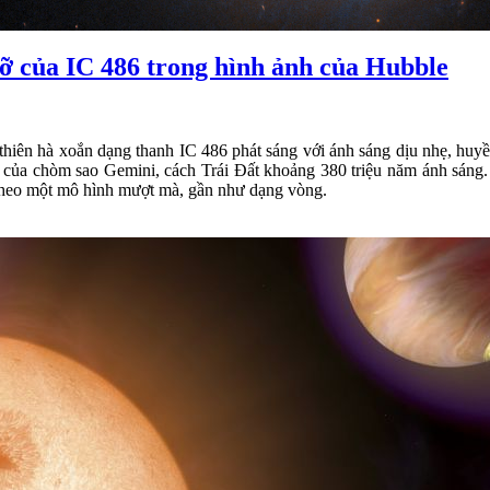
rỡ của IC 486 trong hình ảnh của Hubble
 thiên hà xoắn dạng thanh IC 486 phát sáng với ánh sáng dịu nhẹ, huy
a chòm sao Gemini, cách Trái Đất khoảng 380 triệu năm ánh sáng. Đ
i theo một mô hình mượt mà, gần như dạng vòng.