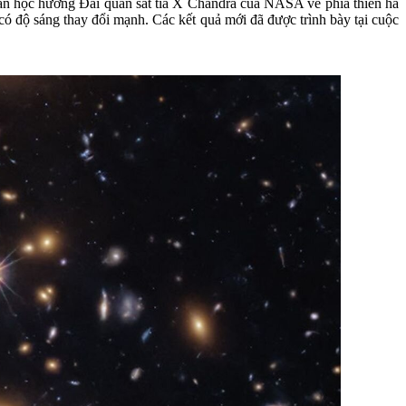
ăn học hướng Đài quan sát tia X Chandra của NASA về phía thiên hà
có độ sáng thay đổi mạnh. Các kết quả mới đã được trình bày tại cuộc