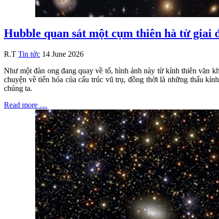
Hubble quan sát một cụm thiên hà từ giai 
R.T
Tin tức
14 June 2026
Như một đàn ong đang quay về tổ, hình ảnh này từ kính thiên văn
chuyện về tiến hóa của cấu trúc vũ trụ, đồng thời là những thấu kín
chúng ta.
Read more …