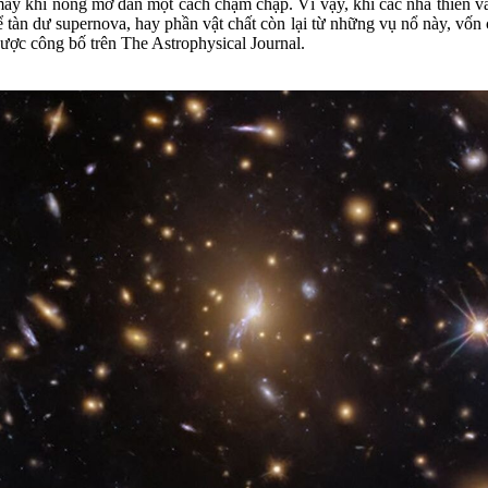
mây khí nóng mờ dần một cách chậm chạp. Vì vậy, khi các nhà thiên v
tàn dư supernova, hay phần vật chất còn lại từ những vụ nổ này, vốn 
ược công bố trên The Astrophysical Journal.