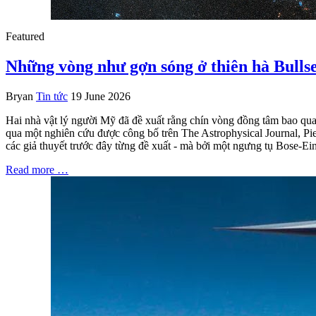
Featured
Những vòng như gợn sóng ở thiên hà Bullsey
Bryan
Tin tức
19 June 2026
Hai nhà vật lý người Mỹ đã đề xuất rằng chín vòng đồng tâm bao quan
qua một nghiên cứu được công bố trên The Astrophysical Journal, Pie
các giả thuyết trước đây từng đề xuất - mà bởi một ngưng tụ Bose-Ein
Read more …