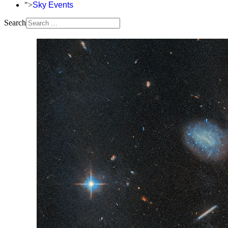
">
Sky Events
Search