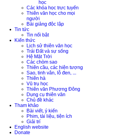
học
Các khóa học trực tuyến
Thiên văn học cho mọi
người
Bài giảng độc lập
Tin tức
Tin nổi bật
Kiến thức
Lịch sử thiên văn học
Trái Đất và sự sống
Hệ Mặt Trời
Các chòm sao
Thiên cầu, các hiện tượng
Sao, tinh vân, lỗ đen, ...
Thiên hà
Vũ trụ học
Thiên văn Phương Đông
Dụng cụ thiên văn
Chủ đề khác
Tham khảo
Bài viết, ý kiến
Phim, tài liệu, tiện ích
Giải trí
English website
Donate