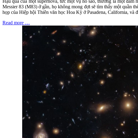
Hậu quả của một supernova, tức một vụ nổ sao, thường là một đám 
Messier 83 (M83) ở gần, họ không mong đợi sẽ tìm thấy một quần thể 
họp của Hiệp hội Thiên văn học Hoa Kỳ ở Pasadena, California, và đ
Read more …