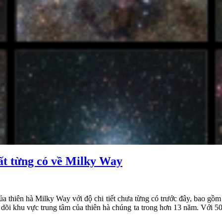
hất từng có về Milky Way
a thiên hà Milky Way với độ chi tiết chưa từng có trước đây, bao gồm
i khu vực trung tâm của thiên hà chúng ta trong hơn 13 năm. Với 500 t