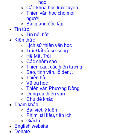
học
Các khóa học trực tuyến
Thiên văn học cho mọi
người
Bài giảng độc lập
Tin tức
Tin nổi bật
Kiến thức
Lịch sử thiên văn học
Trái Đất và sự sống
Hệ Mặt Trời
Các chòm sao
Thiên cầu, các hiện tượng
Sao, tinh vân, lỗ đen, ...
Thiên hà
Vũ trụ học
Thiên văn Phương Đông
Dụng cụ thiên văn
Chủ đề khác
Tham khảo
Bài viết, ý kiến
Phim, tài liệu, tiện ích
Giải trí
English website
Donate