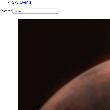
Sky Events
Search