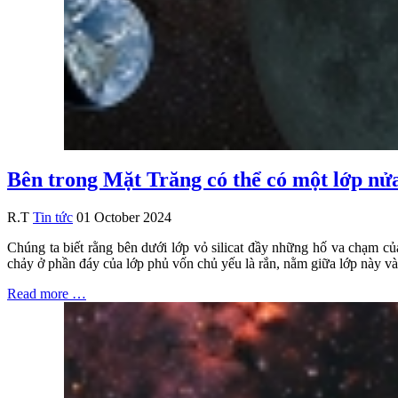
Bên trong Mặt Trăng có thể có một lớp nử
R.T
Tin tức
01 October 2024
Chúng ta biết rằng bên dưới lớp vỏ silicat đầy những hố va chạm củ
chảy ở phần đáy của lớp phủ vốn chủ yếu là rắn, nằm giữa lớp này và
Read more …