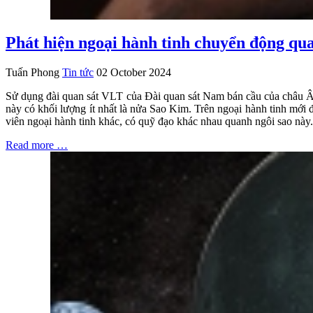
Phát hiện ngoại hành tinh chuyển động qu
Tuấn Phong
Tin tức
02 October 2024
Sử dụng đài quan sát VLT của Đài quan sát Nam bán cầu của châu Âu
này có khối lượng ít nhất là nửa Sao Kim. Trên ngoại hành tinh mới 
viên ngoại hành tinh khác, có quỹ đạo khác nhau quanh ngôi sao này.
Read more …