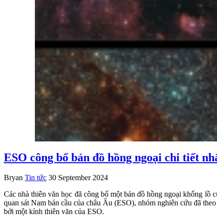
ESO công bố bản đồ hồng ngoại chi tiết n
Bryan
Tin tức
30 September 2024
Các nhà thiên văn học đã công bố một bản đồ hồng ngoại khổng lồ củ
quan sát Nam bán cầu của châu Âu (ESO), nhóm nghiên cứu đã theo dõ
bởi một kính thiên văn của ESO.