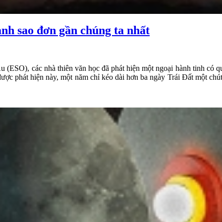
anh sao đơn gần chúng ta nhất
 (ESO), các nhà thiên văn học đã phát hiện một ngoại hành tinh có qu
được phát hiện này, một năm chỉ kéo dài hơn ba ngày Trái Đất một chú