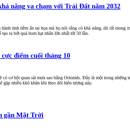
 khả năng va chạm với Trái Đất năm 2032
u hành tinh tiềm ẩn tai họa mà họ nói rằng có khả năng, dù rất mong 
 tạo ra bởi quả bom hạt nhân lớn nhất tới 50 lần.
 cực điểm cuối tháng 10
ẽ có cơ hội quan sát mưa sao bằng Orionids. Đây là một trong những tr
ẽ gặp nhiều khó khăn khi theo dõi hiên tượng này.
n gần Mặt Trời