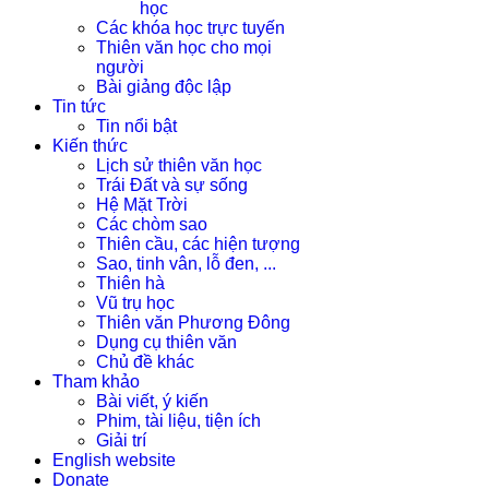
học
Các khóa học trực tuyến
Thiên văn học cho mọi
người
Bài giảng độc lập
Tin tức
Tin nổi bật
Kiến thức
Lịch sử thiên văn học
Trái Đất và sự sống
Hệ Mặt Trời
Các chòm sao
Thiên cầu, các hiện tượng
Sao, tinh vân, lỗ đen, ...
Thiên hà
Vũ trụ học
Thiên văn Phương Đông
Dụng cụ thiên văn
Chủ đề khác
Tham khảo
Bài viết, ý kiến
Phim, tài liệu, tiện ích
Giải trí
English website
Donate