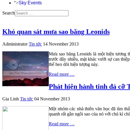
">
Sky Events
Search
Khó quan sát mưa sao băng Leonids
Administrator
Tin tức
14 November 2013
Mưa sao băng Leonids là một hiện tương t
trước đây nhiều, mặt khác vưới sự can thiệp
thể heo dõi hiện tượng này.
Read more …
Phát hiện hành tinh đá cỡ T
Gia Linh
Tin tức
04 November 2013
Một nhóm các nhà thiên văn học đã tìm thấ
quanh rất gần ngôi sao của nó với chủ kì chỉ
Read more …