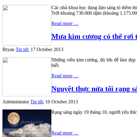
Các nhà khoa học đang làm sáng tỏ thêm thô
Trời khoảng 730.000 dặm (khoảng 1.175.000k
Read more …
Mưa kim cương có thể rơi 
Bryan
Tin tức
17 October 2013
Những viên kim cương, đủ lớn để làm đẹp 
biết.
Read more …
Nguyệt thực nửa tối rạng s
Administrator
Tin tức
10 October 2013
Rạng sáng ngày 19 tháng 10, người yêu thích
Read more …