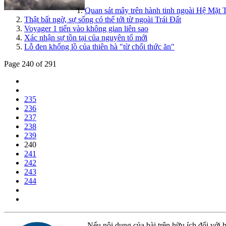
Quan sát mây trên hành tinh ngoài Hệ Mặt T
Thật bất ngờ, sự sống có thể tới từ ngoài Trái Đất
Voyager 1 tiến vào không gian liên sao
Xác nhận sự tồn tại của nguyên tố mới
Lỗ đen khổng lồ của thiên hà "từ chối thức ăn"
Page 240 of 291
235
236
237
238
239
240
241
242
243
244
Nếu nội dung của bài trên hữu ích đối với b