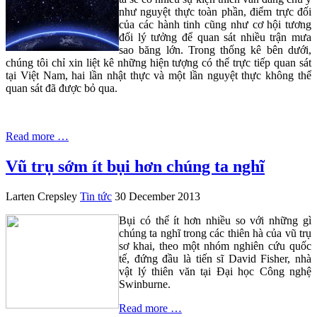
như nguyệt thực toàn phần, điểm trực đối
của các hành tinh cũng như cơ hội tương
đối lý tưởng để quan sát nhiều trận mưa
sao băng lớn. Trong thống kê bên dưới,
chúng tôi chỉ xin liệt kê những hiện tượng có thể trực tiếp quan sát
tại Việt Nam, hai lần nhật thực và một lần nguyệt thực không thể
quan sát đã được bỏ qua.
Read more …
Vũ trụ sớm ít bụi hơn chúng ta nghĩ
Larten Crepsley
Tin tức
30 December 2013
Bụi có thể ít hơn nhiều so với những gì
chúng ta nghĩ trong các thiên hà của vũ trụ
sơ khai, theo một nhóm nghiên cứu quốc
tế, đứng đầu là tiến sĩ David Fisher, nhà
vật lý thiên văn tại Đại học Công nghệ
Swinburne.
Read more …