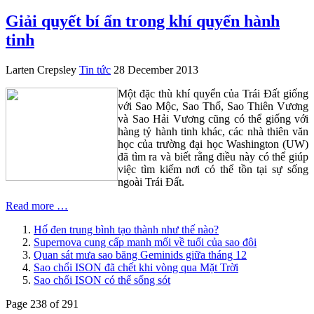
Giải quyết bí ẩn trong khí quyển hành
tinh
Larten Crepsley
Tin tức
28 December 2013
Một đặc thù khí quyển của Trái Đất giống
với Sao Mộc, Sao Thổ, Sao Thiên Vương
và Sao Hải Vương cũng có thể giống với
hàng tỷ hành tinh khác, các nhà thiên văn
học của trường đại học Washington (UW)
đã tìm ra và biết rằng điều này có thể giúp
việc tìm kiếm nơi có thể tồn tại sự sống
ngoài Trái Đất.
Read more …
Hố đen trung bình tạo thành như thế nào?
Supernova cung cấp manh mối về tuổi của sao đôi
Quan sát mưa sao băng Geminids giữa tháng 12
Sao chổi ISON đã chết khi vòng qua Mặt Trời
Sao chổi ISON có thể sống sót
Page 238 of 291