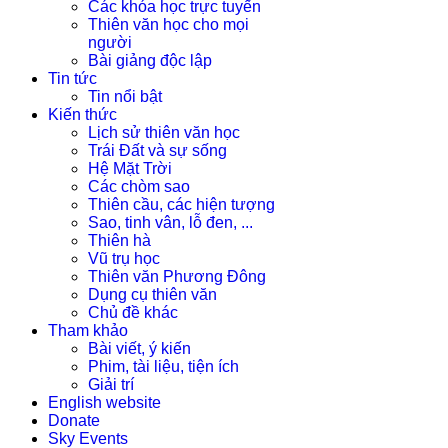
Các khóa học trực tuyến
Thiên văn học cho mọi
người
Bài giảng độc lập
Tin tức
Tin nổi bật
Kiến thức
Lịch sử thiên văn học
Trái Đất và sự sống
Hệ Mặt Trời
Các chòm sao
Thiên cầu, các hiện tượng
Sao, tinh vân, lỗ đen, ...
Thiên hà
Vũ trụ học
Thiên văn Phương Đông
Dụng cụ thiên văn
Chủ đề khác
Tham khảo
Bài viết, ý kiến
Phim, tài liệu, tiện ích
Giải trí
English website
Donate
Sky Events