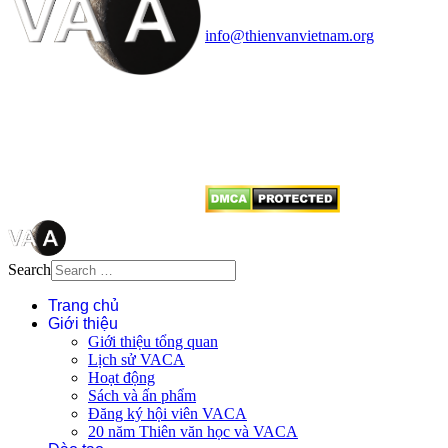
Điện thoại: 091.530.1116; Email:
info@thienvanvietnam.org
Mọi bài viết tại đây thuộc bản
quyền của VACA, vui lòng ghi rõ
tên tác giả và nguồn trích
dẫn
Thienvanvietnam.org
khi quý
vị tái sử dụng bất cứ nội dung nào
từ website này.
Search
Trang chủ
Giới thiệu
Giới thiệu tổng quan
Lịch sử VACA
Hoạt động
Sách và ấn phẩm
Đăng ký hội viên VACA
20 năm Thiên văn học và VACA