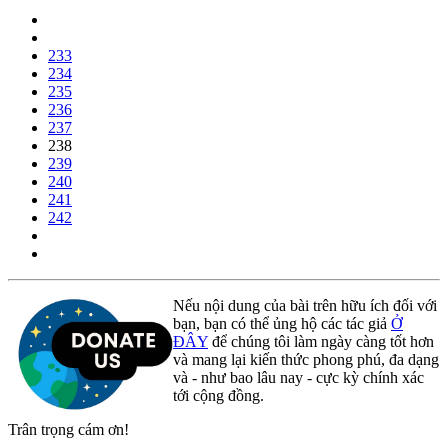
233
234
235
236
237
238
239
240
241
242
Nếu nội dung của bài trên hữu ích đối với
bạn, bạn có thể ủng hộ các tác giả
Ở
ĐÂY
để chúng tôi làm ngày càng tốt hơn
và mang lại kiến thức phong phú, đa dạng
và - như bao lâu nay - cực kỳ chính xác
tới cộng đồng.
Trân trọng cám ơn!