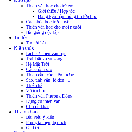
Đào tạo
Thiên văn học cho trẻ em
Giới thiệu / Hợp tác
Đăng ký/nhận thông tin lớp học
Các khóa học trực tuyến
Thiên văn học cho mọi người
Bài giảng độc lập
Tin tức
Tin nổi bật
Kiến thức
Lịch sử thiên văn học
Trái Đất và sự sống
Hệ Mặt Trời
Các chòm sao
Thiên cầu, các hiện tượng
Sao, tinh vân, lỗ đen, ...
Thiên hà
Vũ trụ học
Thiên văn Phương Đông
Dụng cụ thiên văn
Chủ đề khác
Tham khảo
Bài viết, ý kiến
Phim, tài liệu, tiện ích
Giải trí