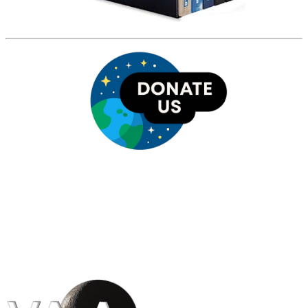
HỘI THIÊN
VĂN VÀ VŨ TRỤ
HỌC VIỆT NAM
Vietnam Astronomy and
Cosmology Association (VACA)
Văn phòng: 90b Khương Đình,
quận Thanh Xuân, Hà Nội