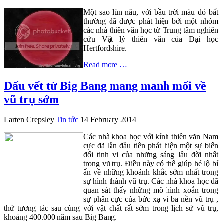
Một sao lùn nâu, với bầu trời màu đỏ bất
thường đã được phát hiện bởi một nhóm
các nhà thiên văn học từ Trung tâm nghiên
cứu Vật lý thiên văn của Đại học
Hertfordshire.
Read more …
Dấu vết từ Big Bang mang manh mối về
vũ trụ sớm
Larten Crepsley
Tin tức
14 February 2014
Các nhà khoa học với kính thiên văn Nam
cực đã lần đầu tiên phát hiện một sự biến
đổi tinh vi của những sáng lâu đời nhất
trong vũ trụ. Điều này có thể giúp hé lộ bí
ẩn về những khoảnh khắc sớm nhất trong
sự hình thành vũ trụ. Các nhà khoa học đã
quan sát thấy những mô hình xoắn trong
sự phân cực của bức xạ vi ba nền vũ trụ ,
thứ tương tác sau cùng với vật chất rất sớm trong lịch sử vũ trụ,
khoảng 400.000 năm sau Big Bang.