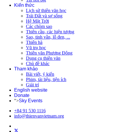
Kiến thức
Lịch sử thiên văn học
Trái Đất và sự sống
Hệ Mặt Trời
Các chòm sao
Thiên cầu, các hiện tượng
Sao, tinh vân, lỗ đen, ...
Thiên hà
Vũ trụ học
Thiên văn Phương Đông
Dụng cụ thiên văn
Chủ đề khác
Tham khảo
Bài viết, ý kiến
Phim, tài liệu, tiện ích
Giải trí
English website
Donate
">
Sky Events
+84 91 530 1116
info@thienvanvietnam.org