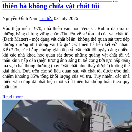
thiên hà không chứa vật chất tối
Nguyễn Đình Nam
Tin tức
03 July 2026
Vào thập niên 1970, nhà thiên văn học Vera C. Rubin đã đưa ra
những bằng chứng vững chắc đầu tiên về sự tồn tại của vật chất tối
(Dark Matter) - một dạng vật chất bí ẩn, không thể quan sát trực tiếp
nhưng dường như đóng vai trò giữ các thiên hà liên kết với nhau.
Kể từ đó, các bằng chứng gián tiếp về vật chất tối ngày càng nhiều,
khi các nhà khoa học quan sát được những quầng vật chất tối và
thấu kính hấp dẫn (hiện tượng ánh sáng bị bẻ cong bởi lực hấp dẫn)
mà vật chất thông thường (hay "vật chất nhìn thấy được") không thể
giải thích. Dựa trên các số liệu quan sát, vật chất tối được ước tính
chiếm khoảng 85% tổng khối lượng của vũ trụ. Tuy nhiên, các nhà
thiên văn cũng đã phát hiện một số ít thiên hà không tuân theo quy
luật này.
Read more …