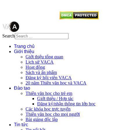
từ website này.
Search
Trang chủ
Giới thiệu
Giới thiệu tổng quan
Lịch sử VACA
Hoạt động
Sách và ấn phẩm
Đăng ký hội viên VACA
20 năm Thiên văn học và VACA
Đào tạo
Thiên văn học cho trẻ em
Giới thiệu / Hợp tác
Đăng ký/nhận thông tin lớp học
Các khóa học trực tuyến
Thiên văn học cho mọi người
Bài giảng độc lập
Tin tức
Tin nổi bật