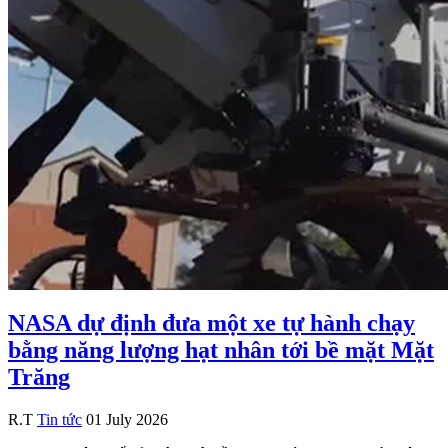
NASA dự định đưa một xe tự hành chạy
bằng năng lượng hạt nhân tới bề mặt Mặt
Trăng
R.T
Tin tức
01 July 2026