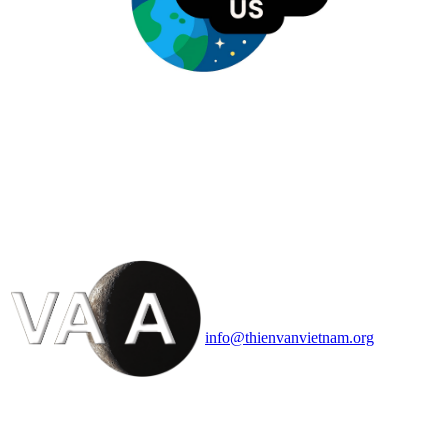
HỘI THIÊN
VĂN VÀ VŨ TRỤ
HỌC VIỆT NAM
Vietnam Astronomy and
Cosmology Association (VACA)
Văn phòng: 90b Khương Đình,
quận Thanh Xuân, Hà Nội
Điện thoại: 091.530.1116; Email:
info@thienvanvietnam.org
Mọi bài viết tại đây thuộc bản
quyền của VACA, vui lòng ghi rõ
tên tác giả và nguồn trích
dẫn
Thienvanvietnam.org
khi quý
vị tái sử dụng bất cứ nội dung nào