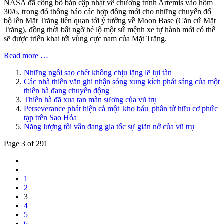
NASA đã công bố bản cập nhật về chương trình Artemis vào hôm
30/6, trong đó thông báo các hợp đồng mới cho những chuyến đổ
bộ lên Mặt Trăng liên quan tới ý tưởng về Moon Base (Căn cứ Mặt
Trăng), đồng thời bất ngờ hé lộ một sứ mệnh xe tự hành mới có thể
sẽ được triển khai tới vùng cực nam của Mặt Trăng.
Read more …
Những ngôi sao chết không chịu lặng lẽ lụi tàn
Các nhà thiên văn ghi nhận sóng xung kích phát sáng của một
thiên hà đang chuyển động
Thiên hà đã xua tan màn sương của vũ trụ
Perseverance phát hiện cả một 'kho báu' phân tử hữu cơ phức
tạp trên Sao Hỏa
Năng lượng tối vẫn đang gia tốc sự giãn nở của vũ trụ
Page 3 of 291
1
2
3
4
5
6