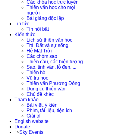
Các khóa học trực tuyến
Thiên văn học cho mọi
người
Bài giảng độc lập
Tin tức
Tin nổi bật
Kiến thức
Lịch sử thiên văn học
Trái Đất và sự sống
Hệ Mặt Trời
Các chòm sao
Thiên cầu, các hiện tượng
Sao, tinh vân, lỗ đen, ...
Thiên hà
Vũ trụ học
Thiên văn Phương Đông
Dụng cụ thiên văn
Chủ đề khác
Tham khảo
Bài viết, ý kiến
Phim, tài liệu, tiện ích
Giải trí
English website
Donate
">
Sky Events