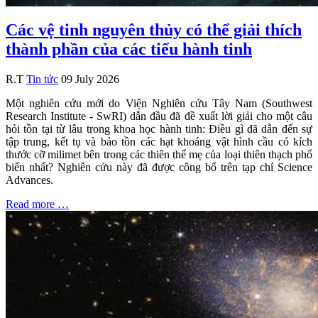
Các vệ tinh nguyên thủy có thể giải thích
thành phần của các tiểu hành tinh
R.T
Tin tức
09 July 2026
Một nghiên cứu mới do Viện Nghiên cứu Tây Nam (Southwest
Research Institute - SwRI) dẫn đầu đã đề xuất lời giải cho một câu
hỏi tồn tại từ lâu trong khoa học hành tinh: Điều gì đã dẫn đến sự
tập trung, kết tụ và bảo tồn các hạt khoáng vật hình cầu có kích
thước cỡ milimet bên trong các thiên thể mẹ của loại thiên thạch phổ
biến nhất? Nghiên cứu này đã được công bố trên tạp chí Science
Advances.
Read more …