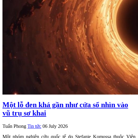
Một lỗ đen khá gần như cửa sổ nhìn vào
vũ trụ sơ khai
Tuấn Phong
Tin tức
06 July 2026
Một nhóm nghiên cứu quốc tế do Stefanie Komossa thuộc Viện