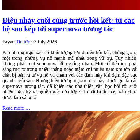
Điệu nhảy cuối cùng trước hồi kết: từ các
hệ sao kép tới supernova tương tác
Bryan
Tin tức
07 July 2026
Khi những ngôi sao có khối lượng lớn đi đến hồi kết, chúng tạo ra
một trong những vụ nổ mạnh mẽ nhất trong vũ trụ. Tuy nhiên,
không phải mọi supernova đều giống nhau. Một số tiếp tục phát
sáng rực rỡ trong nhiều tháng hoặc thậm chí nhiều năm khi lớp vật
chất bị bắn ra từ vụ nổ va chạm với các đám mây khí đậm đặc bao
quanh ngôi sao. Những hiện tượng ngoạn mục này, được gọi là các
supernova tương tác, đã khiến các nhà thiên văn học bối rối suốt
nhiều thập kỷ vì nguồn gốc của lớp vật chất bí ẩn này vẫn chưa
được làm sáng tỏ.
Read more …