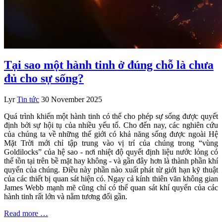
Tại sao một hành tinh ở đúng chỗ là chưa
đủ cho sự sống?
Lyr
Tin tức
30 November 2025
Quá trình khiến một hành tinh có thể cho phép sự sống được quyết
định bởi sự hội tụ của nhiều yếu tố. Cho đến nay, các nghiên cứu
của chúng ta về những thế giới có khả năng sống được ngoài Hệ
Mặt Trời mới chỉ tập trung vào vị trí của chúng trong “vùng
Goldilocks” của hệ sao - nơi nhiệt độ quyết định liệu nước lỏng có
thể tồn tại trên bề mặt hay không - và gần đây hơn là thành phần khí
quyển của chúng. Điều này phần nào xuất phát từ giới hạn kỹ thuật
của các thiết bị quan sát hiện có. Ngay cả kính thiên văn không gian
James Webb mạnh mẽ cũng chỉ có thể quan sát khí quyển của các
hành tinh rất lớn và nằm tương đối gần.
Read more …