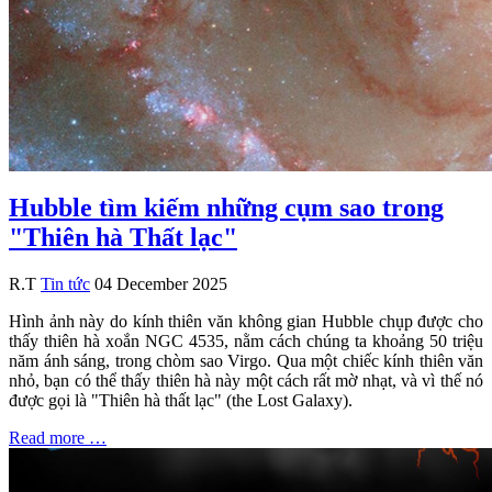
Hubble tìm kiếm những cụm sao trong
"Thiên hà Thất lạc"
R.T
Tin tức
04 December 2025
Hình ảnh này do kính thiên văn không gian Hubble chụp được cho
thấy thiên hà xoắn NGC 4535, nằm cách chúng ta khoảng 50 triệu
năm ánh sáng, trong chòm sao Virgo. Qua một chiếc kính thiên văn
nhỏ, bạn có thể thấy thiên hà này một cách rất mờ nhạt, và vì thế nó
được gọi là "Thiên hà thất lạc" (the Lost Galaxy).
Read more …