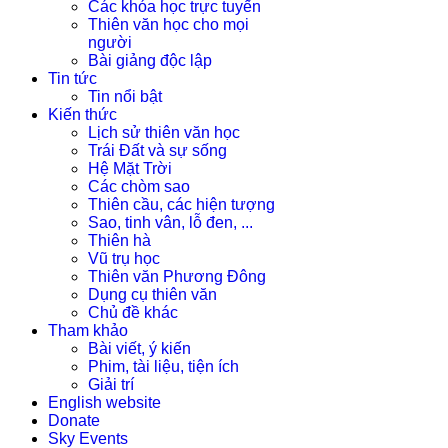
Các khóa học trực tuyến
Thiên văn học cho mọi
người
Bài giảng độc lập
Tin tức
Tin nổi bật
Kiến thức
Lịch sử thiên văn học
Trái Đất và sự sống
Hệ Mặt Trời
Các chòm sao
Thiên cầu, các hiện tượng
Sao, tinh vân, lỗ đen, ...
Thiên hà
Vũ trụ học
Thiên văn Phương Đông
Dụng cụ thiên văn
Chủ đề khác
Tham khảo
Bài viết, ý kiến
Phim, tài liệu, tiện ích
Giải trí
English website
Donate
Sky Events