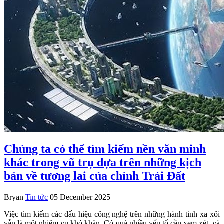
Chúng ta có thể tìm kiếm nền văn minh
khác trong vũ trụ dựa trên những kịch
bản về tương lai của chính Trái Đất
Bryan
Tin tức
05 December 2025
Việc tìm kiếm các dấu hiệu công nghệ trên những hành tinh xa xôi
vẫn là một nhiệm vụ khó khăn. Có quá nhiều yếu tố cần xem xét, và