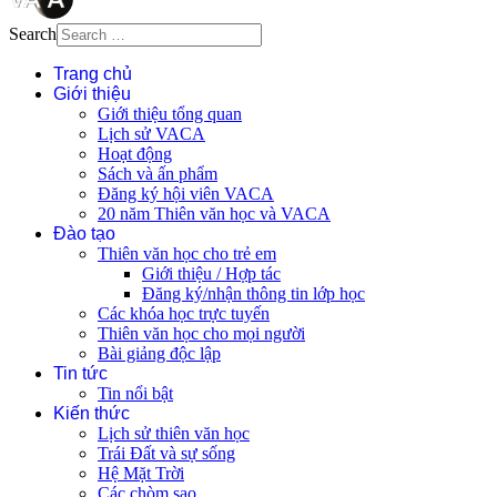
Search
Trang chủ
Giới thiệu
Giới thiệu tổng quan
Lịch sử VACA
Hoạt động
Sách và ấn phẩm
Đăng ký hội viên VACA
20 năm Thiên văn học và VACA
Đào tạo
Thiên văn học cho trẻ em
Giới thiệu / Hợp tác
Đăng ký/nhận thông tin lớp học
Các khóa học trực tuyến
Thiên văn học cho mọi người
Bài giảng độc lập
Tin tức
Tin nổi bật
Kiến thức
Lịch sử thiên văn học
Trái Đất và sự sống
Hệ Mặt Trời
Các chòm sao