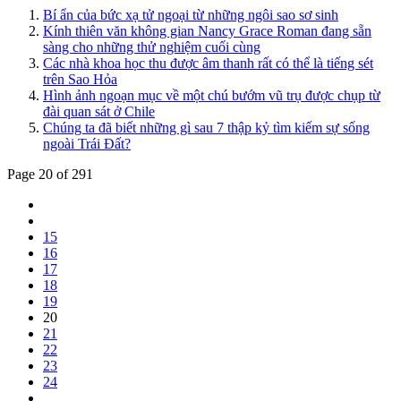
Bí ẩn của bức xạ tử ngoại từ những ngôi sao sơ sinh
Kính thiên văn không gian Nancy Grace Roman đang sẵn
sàng cho những thử nghiệm cuối cùng
Các nhà khoa học thu được âm thanh rất có thể là tiếng sét
trên Sao Hỏa
Hình ảnh ngoạn mục về một chú bướm vũ trụ được chụp từ
đài quan sát ở Chile
Chúng ta đã biết những gì sau 7 thập kỷ tìm kiếm sự sống
ngoài Trái Đất?
Page 20 of 291
15
16
17
18
19
20
21
22
23
24