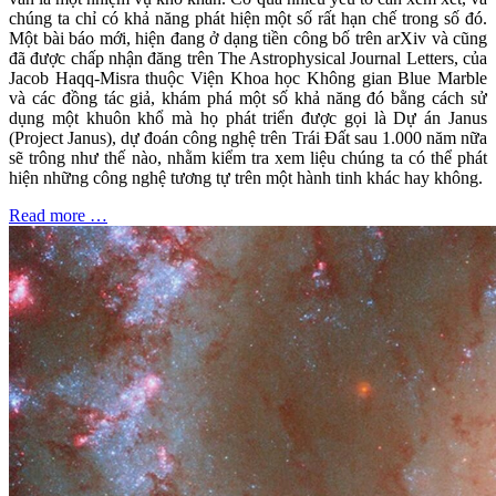
chúng ta chỉ có khả năng phát hiện một số rất hạn chế trong số đó.
Một bài báo mới, hiện đang ở dạng tiền công bố trên arXiv và cũng
đã được chấp nhận đăng trên The Astrophysical Journal Letters, của
Jacob Haqq-Misra thuộc Viện Khoa học Không gian Blue Marble
và các đồng tác giả, khám phá một số khả năng đó bằng cách sử
dụng một khuôn khổ mà họ phát triển được gọi là Dự án Janus
(Project Janus), dự đoán công nghệ trên Trái Đất sau 1.000 năm nữa
sẽ trông như thế nào, nhằm kiểm tra xem liệu chúng ta có thể phát
hiện những công nghệ tương tự trên một hành tinh khác hay không.
Read more …