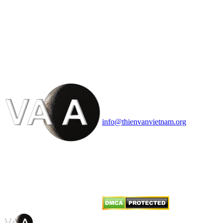
HỘI THIÊN
VĂN VÀ VŨ TRỤ
HỌC VIỆT NAM
Vietnam Astronomy and
Cosmology Association (VACA)
Văn phòng: 90b Khương Đình,
quận Thanh Xuân, Hà Nội
Điện thoại: 091.530.1116; Email:
info@thienvanvietnam.org
Mọi bài viết tại đây thuộc bản
quyền của VACA, vui lòng ghi rõ
tên tác giả và nguồn trích
dẫn
Thienvanvietnam.org
khi quý
vị tái sử dụng bất cứ nội dung nào
từ website này.