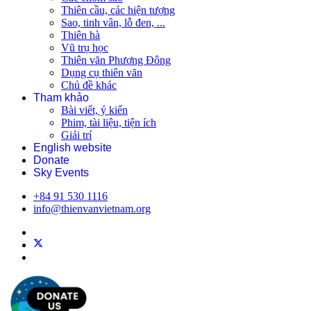
Thiên cầu, các hiện tượng
Sao, tinh vân, lỗ đen, ...
Thiên hà
Vũ trụ học
Thiên văn Phương Đông
Dụng cụ thiên văn
Chủ đề khác
Tham khảo
Bài viết, ý kiến
Phim, tài liệu, tiện ích
Giải trí
English website
Donate
Sky Events
+84 91 530 1116
info@thienvanvietnam.org