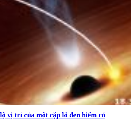
ộ vị trí của một cặp lỗ đen hiếm có