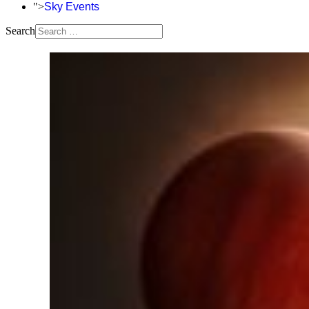
">
Sky Events
Search