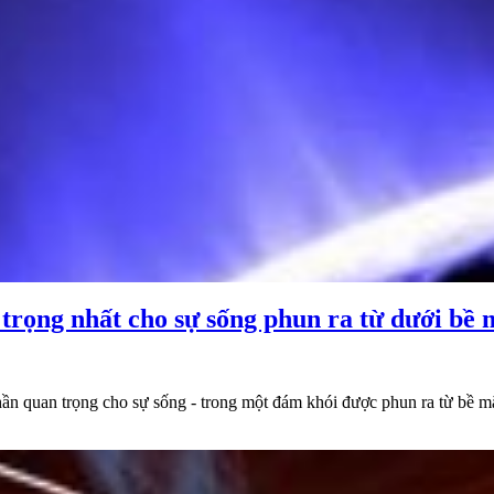
trọng nhất cho sự sống phun ra từ dưới bề 
hần quan trọng cho sự sống - trong một đám khói được phun ra từ bề m