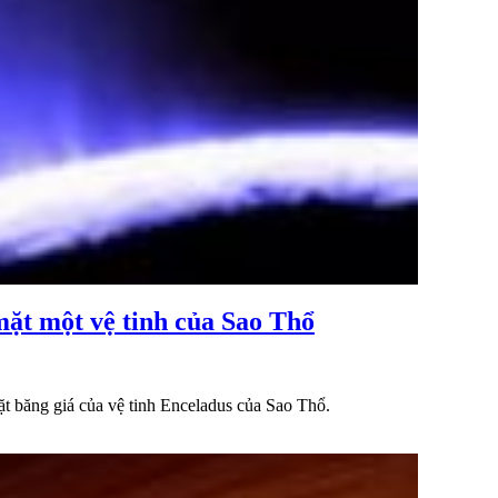
mặt một vệ tinh của Sao Thổ
ặt băng giá của vệ tinh Enceladus của Sao Thổ.