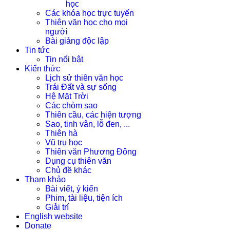
học
Các khóa học trực tuyến
Thiên văn học cho mọi
người
Bài giảng độc lập
Tin tức
Tin nổi bật
Kiến thức
Lịch sử thiên văn học
Trái Đất và sự sống
Hệ Mặt Trời
Các chòm sao
Thiên cầu, các hiện tượng
Sao, tinh vân, lỗ đen, ...
Thiên hà
Vũ trụ học
Thiên văn Phương Đông
Dụng cụ thiên văn
Chủ đề khác
Tham khảo
Bài viết, ý kiến
Phim, tài liệu, tiện ích
Giải trí
English website
Donate