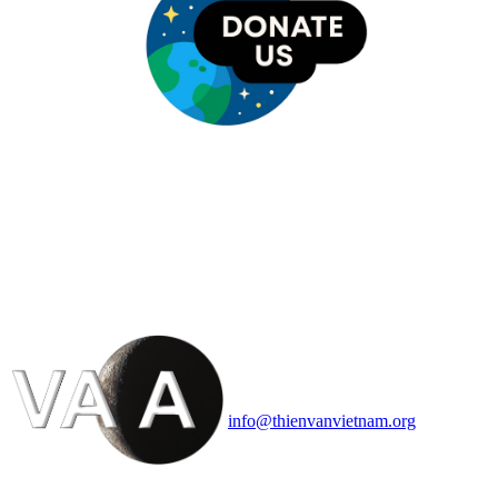
HỘI THIÊN
VĂN VÀ VŨ TRỤ
HỌC VIỆT NAM
Vietnam Astronomy and
Cosmology Association (VACA)
Văn phòng: 90b Khương Đình,
quận Thanh Xuân, Hà Nội
Điện thoại: 091.530.1116; Email:
info@thienvanvietnam.org
Mọi bài viết tại đây thuộc bản
quyền của VACA, vui lòng ghi rõ