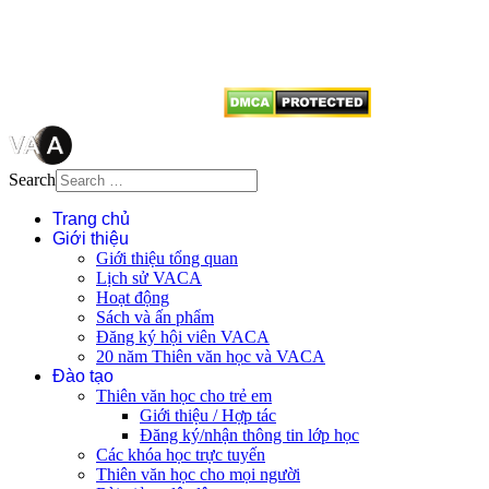
tên tác giả và nguồn trích
dẫn
Thienvanvietnam.org
khi quý
vị tái sử dụng bất cứ nội dung nào
từ website này.
Search
Trang chủ
Giới thiệu
Giới thiệu tổng quan
Lịch sử VACA
Hoạt động
Sách và ấn phẩm
Đăng ký hội viên VACA
20 năm Thiên văn học và VACA
Đào tạo
Thiên văn học cho trẻ em
Giới thiệu / Hợp tác
Đăng ký/nhận thông tin lớp học
Các khóa học trực tuyến
Thiên văn học cho mọi người