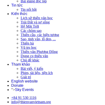
Bài giảng độc lập
Tin tức
Tin nổi bật
Kiến thức
Lịch sử thiên văn học
Trái Đất và sự sống
Hệ Mặt Trời
Các chòm sao
Thiên cầu, các hiện tượng
Sao, tinh vân, lỗ đen, ...
Thiên hà
Vũ trụ học
Thiên văn Phương Đông
Dụng cụ thiên văn
Chủ đề khác
Tham khảo
Bài viết, ý kiến
Phim, tài liệu, tiện ích
Giải trí
English website
Donate
">
Sky Events
+84 91 530 1116
info@thienvanvietnam.org