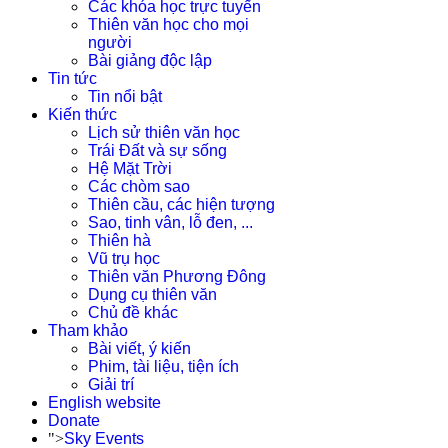
Các khóa học trực tuyến
Thiên văn học cho mọi
người
Bài giảng độc lập
Tin tức
Tin nổi bật
Kiến thức
Lịch sử thiên văn học
Trái Đất và sự sống
Hệ Mặt Trời
Các chòm sao
Thiên cầu, các hiện tượng
Sao, tinh vân, lỗ đen, ...
Thiên hà
Vũ trụ học
Thiên văn Phương Đông
Dụng cụ thiên văn
Chủ đề khác
Tham khảo
Bài viết, ý kiến
Phim, tài liệu, tiện ích
Giải trí
English website
Donate
">
Sky Events