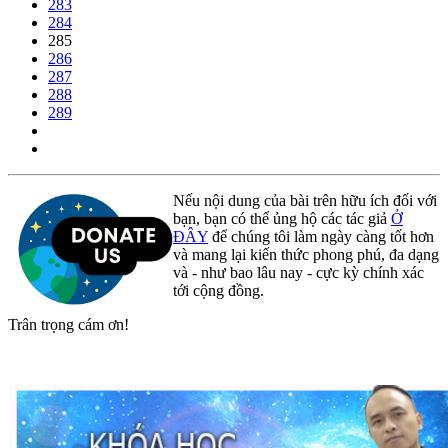
283
284
285
286
287
288
289
Nếu nội dung của bài trên hữu ích đối với
bạn, bạn có thể ủng hộ các tác giả
Ở
ĐÂY
để chúng tôi làm ngày càng tốt hơn
và mang lại kiến thức phong phú, đa dạng
và - như bao lâu nay - cực kỳ chính xác
tới cộng đồng.
Trân trọng cám ơn!