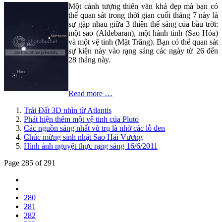
Một cảnh tượng thiên văn khá đẹp mà bạn có
thể quan sát trong thời gian cuối tháng 7 này là
sự gặp nhau giữa 3 thiên thể sáng của bầu trời:
một sao (Aldebaran), một hành tinh (Sao Hỏa)
và một vệ tinh (Mặt Trăng). Bạn có thể quan sát
sự kiện này vào rạng sáng các ngày từ 26 đến
28 tháng này.
Read more …
Trái Đất 3D nhìn từ Atlantis
Phát hiện thêm một vệ tinh của Pluto
Các nguồn sáng nhất vũ trụ là nhờ các lỗ đen
Chúc mừng sinh nhật Sao Hải Vương
Hình ảnh nguyệt thực rạng sáng 16/6/2011
Page 285 of 291
280
281
282