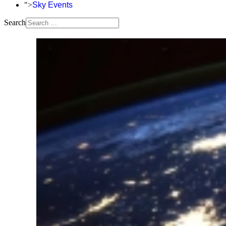
">
Sky Events
Search