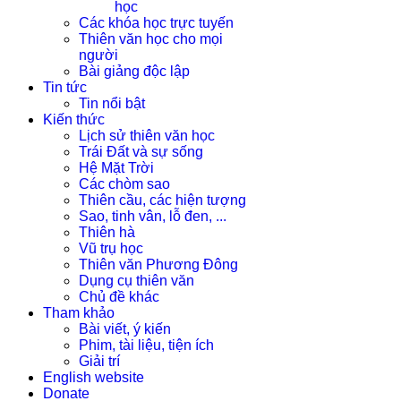
học
Các khóa học trực tuyến
Thiên văn học cho mọi
người
Bài giảng độc lập
Tin tức
Tin nổi bật
Kiến thức
Lịch sử thiên văn học
Trái Đất và sự sống
Hệ Mặt Trời
Các chòm sao
Thiên cầu, các hiện tượng
Sao, tinh vân, lỗ đen, ...
Thiên hà
Vũ trụ học
Thiên văn Phương Đông
Dụng cụ thiên văn
Chủ đề khác
Tham khảo
Bài viết, ý kiến
Phim, tài liệu, tiện ích
Giải trí
English website
Donate