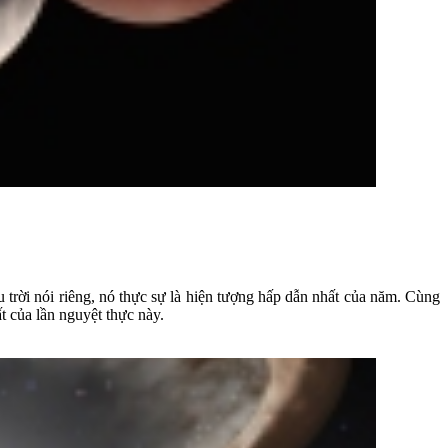
trời nói riêng, nó thực sự là hiện tượng hấp dẫn nhất của năm. Cùng
 của lần nguyệt thực này.