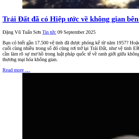
Trái Đất đã có Hiệp ước về không gian bên
Đặng Vũ Tuấn Sơn
Tin tức
09 September 2025
Bạn có biết gần 17.500 vệ tinh đã được phóng kể từ năm 1957? Hoặ
cuối cùng nhiều trong số đó cũng rơi trở lại Trái Đất, như vệ tinh
cần làm rõ sự mơ hồ trong luật pháp quốc tế về ranh giới giữa khô
thương mại hóa không gian.
Read more …