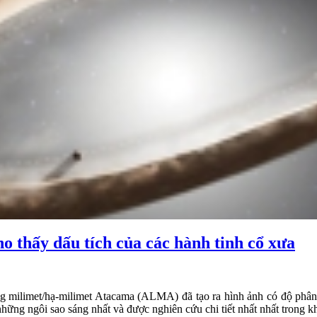
 thấy dấu tích của các hành tinh cổ xưa
g milimet/hạ-milimet Atacama (ALMA) đã tạo ra hình ảnh có độ phân gi
ững ngôi sao sáng nhất và được nghiên cứu chi tiết nhất nhất trong kh