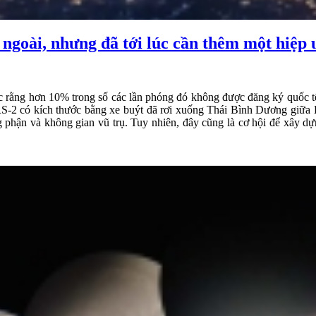
 ngoài, nhưng đã tới lúc cần thêm một hiệp
c rằng hơn 10% trong số các lần phóng đó không được đăng ký quốc t
 ERS-2 có kích thước bằng xe buýt đã rơi xuống Thái Bình Dương giữa
ng phận và không gian vũ trụ. Tuy nhiên, đây cũng là cơ hội để xây d