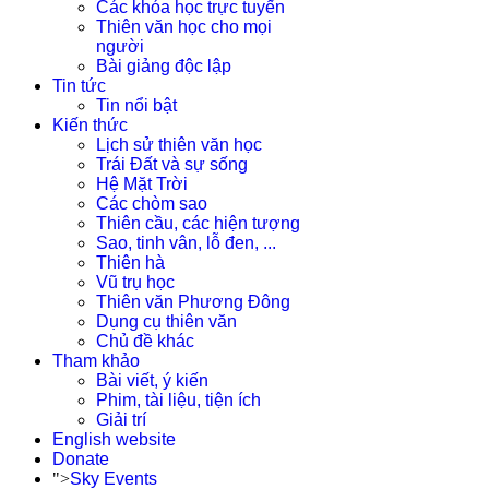
Các khóa học trực tuyến
Thiên văn học cho mọi
người
Bài giảng độc lập
Tin tức
Tin nổi bật
Kiến thức
Lịch sử thiên văn học
Trái Đất và sự sống
Hệ Mặt Trời
Các chòm sao
Thiên cầu, các hiện tượng
Sao, tinh vân, lỗ đen, ...
Thiên hà
Vũ trụ học
Thiên văn Phương Đông
Dụng cụ thiên văn
Chủ đề khác
Tham khảo
Bài viết, ý kiến
Phim, tài liệu, tiện ích
Giải trí
English website
Donate
">
Sky Events