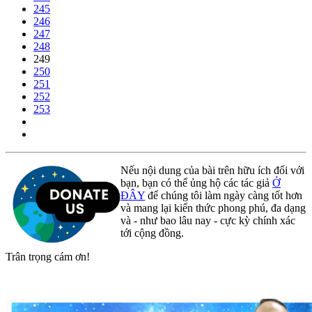
245
246
247
248
249
250
251
252
253
Nếu nội dung của bài trên hữu ích đối với
bạn, bạn có thể ủng hộ các tác giả
Ở
ĐÂY
để chúng tôi làm ngày càng tốt hơn
và mang lại kiến thức phong phú, đa dạng
và - như bao lâu nay - cực kỳ chính xác
tới cộng đồng.
Trân trọng cám ơn!