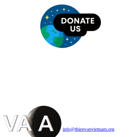
HỘI THIÊN
VĂN VÀ VŨ TRỤ
HỌC VIỆT NAM
Vietnam Astronomy and
Cosmology Association (VACA)
Văn phòng: 90b Khương Đình,
quận Thanh Xuân, Hà Nội
Điện thoại: 091.530.1116; Email:
info@thienvanvietnam.org