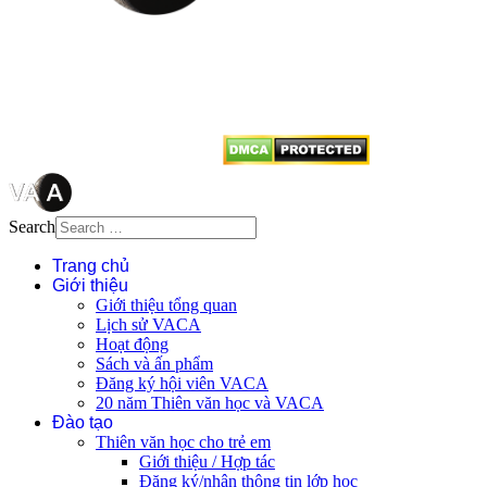
Mọi bài viết tại đây thuộc bản
quyền của VACA, vui lòng ghi rõ
tên tác giả và nguồn trích
dẫn
Thienvanvietnam.org
khi quý
vị tái sử dụng bất cứ nội dung nào
từ website này.
Search
Trang chủ
Giới thiệu
Giới thiệu tổng quan
Lịch sử VACA
Hoạt động
Sách và ấn phẩm
Đăng ký hội viên VACA
20 năm Thiên văn học và VACA
Đào tạo
Thiên văn học cho trẻ em
Giới thiệu / Hợp tác
Đăng ký/nhận thông tin lớp học