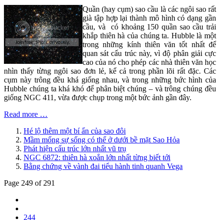
Quần (hay cụm) sao cầu là các ngôi sao rất
già tập hợp lại thành mô hình có dạng gần
cầu, và có khoảng 150 quần sao cầu trải
khắp thiên hà của chúng ta. Hubble là một
trong những kính thiên văn tốt nhất để
quan sát cấu trúc này, vì độ phân giải cực
cao của nó cho phép các nhà thiên văn học
nhìn thấy từng ngôi sao đơn lẻ, kể cả trong phần lõi rất đặc. Các
cụm này trông đều khá giống nhau, và trong những bức hình của
Hubble chúng ta khá khó để phân biệt chúng – và trông chúng đều
giống NGC 411, vừa được chụp trong một bức ảnh gần đây.
Read more …
Hé lộ thêm một bí ẩn của sao đôi
Mầm mống sự sống có thể ở dưới bề mặt Sao Hỏa
Phát hiện cấu trúc lớn nhất vũ trụ
NGC 6872: thiên hà xoắn lớn nhất từng biết tới
Bằng chứng về vành đai tiểu hành tinh quanh Vega
Page 249 of 291
244