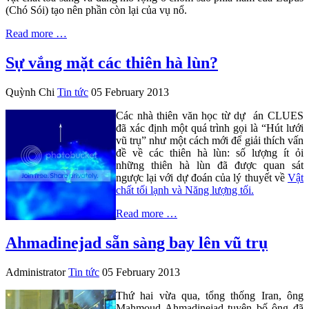
(Chó Sói) tạo nên phần còn lại của vụ nổ.
Read more …
Sự vắng mặt các thiên hà lùn?
Quỳnh Chi
Tin tức
05 February 2013
Các nhà thiên văn học từ dự án CLUES
đã xác định một quá trình gọi là “Hút lưới
vũ trụ” như một cách mới để giải thích vấn
đề về các thiên hà lùn: số lượng ít ỏi
những thiên hà lùn đã được quan sát
ngược lại với dự đoán của lý thuyết về
Vật
chất tối lạnh và Năng lượng tối.
Read more …
Ahmadinejad sẵn sàng bay lên vũ trụ
Administrator
Tin tức
05 February 2013
Thứ hai vừa qua, tổng thống Iran, ông
Mahmoud Ahmadinejad tuyên bố ông đã