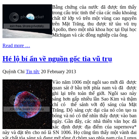
Bằng chứng của nước đã được tìm thấy
trong cấu trúc tinh thể của các mẫu khoáng
chất từ lớp vỏ trên một vùng cao nguyên
trên Mặt Trăng, thu được từ tàu vũ trụ
Apollo, theo một nhà khoa học tại Đại học
Michigan và các đồng nghiệp của ông.
Read more …
Hé lộ bí ẩn về nguồn gốc tia vũ trụ
Quỳnh Chi
Tin tức
20 February 2013
Vào năm 1006 một ngôi sao mới đã được
quan sát ở bầu trời phía nam và đã được
ghi lại trên toàn thế giới. Ngôi sao này
sáng hơn gấp nhiều lần Sao Kim và thậm
chí có thể sánh với độ sáng của Mặt
Trăng. Độ sáng cực đại của nó còn tạo ra
bóng và nó có thể nhìn thấy được vào ban
ngày. Gần đây, các nhà thiên văn học đã
xác định được địa điểm của supernova*
này và đặt tên cho nó là SN 1006. Họ cũng tìm thấy một vành đai
vật chất tỏa sáng và đang mở rộng ở chòm sao phía nam của Lupus