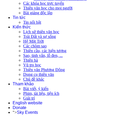
Các khóa học trực tuyến
Thiên văn học cho mọi người
Bài giảng độc lập
Tin tức
Tin nổi bật
Kiến thức
Lịch sử thiên văn học
Trái Đất và sự sống
Hệ Mặt Trời
Các chòm sao
Thiên cầu, các hiện tượng
Sao, tinh vân, lỗ đen, ...
Thiên hà
Vũ trụ học
Thiên văn Phương Đông
Dụng cụ thiên văn
Chủ đề khác
Tham khảo
Bài viết, ý kiến
Phim, tài liệu, tiện ích
Giải trí
English website
Donate
">
Sky Events