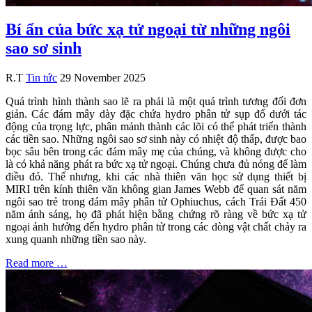
Bí ẩn của bức xạ tử ngoại từ những ngôi
sao sơ sinh
R.T
Tin tức
29 November 2025
Quá trình hình thành sao lẽ ra phải là một quá trình tương đối đơn
giản. Các đám mây dày đặc chứa hydro phân tử sụp đổ dưới tác
động của trọng lực, phân mảnh thành các lõi có thể phát triển thành
các tiền sao. Những ngôi sao sơ sinh này có nhiệt độ thấp, được bao
bọc sâu bên trong các đám mây mẹ của chúng, và không được cho
là có khả năng phát ra bức xạ tử ngoại. Chúng chưa đủ nóng để làm
điều đó. Thế nhưng, khi các nhà thiên văn học sử dụng thiết bị
MIRI trên kính thiên văn không gian James Webb để quan sát năm
ngôi sao trẻ trong đám mây phân tử Ophiuchus, cách Trái Đất 450
năm ánh sáng, họ đã phát hiện bằng chứng rõ ràng về bức xạ tử
ngoại ảnh hưởng đến hydro phân tử trong các dòng vật chất chảy ra
xung quanh những tiền sao này.
Read more …