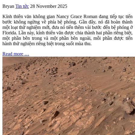
Bryan
Tin tức
28 November 2025
Kính thiên văn không gian Nancy Grace Roman đang tiếp tục tiến
bước không ngừng về phía bệ phóng. Gần đây, nó đã hoàn thành
một loạt thử nghiệm mới, đưa nó tiến thêm vài bước đến bệ phóng ở
Florida. Lần này, kính thiên văn được chia thành hai phần riêng biệt,
một phần bên trong và một phần bên ngoài, mỗi phần được tiến
hành thử nghiệm riêng biệt trong suốt mùa thu.
Read more …