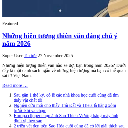
Featured
Những hiện tượng thiên văn đáng chú ý
năm 2026
Super User
Tin tức
27 November 2025
Những hiện tượng thiên văn nào sẽ đợi bạn trong năm 2026? Dưới
đây là một danh sách ngắn về những hiện tượng mà bạn có thể quan
sát từ Việt Nam.
Read more …
Sau gần 1 thế kỷ, có lẽ các nhà khoa học cuối cùng đã tìm
thấy vật chất tối
Nghiên cứu mới cho thấy Trái Đất và Theia là hàng xóm
trước khi va chạm
Europa clipper chụp ảnh Sao Thiên Vương bằng máy ảnh
định vị theo sao
2 triệu vệt đen trên Sao Hỏa cuối cùng đã có lời giải thích sau