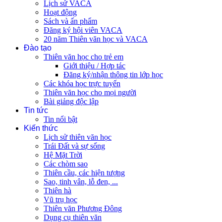
Lịch sử VACA
Hoạt động
Sách và ấn phẩm
Đăng ký hội viên VACA
20 năm Thiên văn học và VACA
Đào tạo
Thiên văn học cho trẻ em
Giới thiệu / Hợp tác
Đăng ký/nhận thông tin lớp học
Các khóa học trực tuyến
Thiên văn học cho mọi người
Bài giảng độc lập
Tin tức
Tin nổi bật
Kiến thức
Lịch sử thiên văn học
Trái Đất và sự sống
Hệ Mặt Trời
Các chòm sao
Thiên cầu, các hiện tượng
Sao, tinh vân, lỗ đen, ...
Thiên hà
Vũ trụ học
Thiên văn Phương Đông
Dụng cụ thiên văn