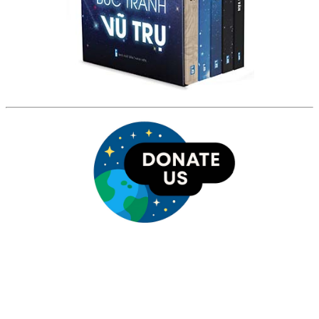
HỘI THIÊN
VĂN VÀ VŨ TRỤ
HỌC VIỆT NAM