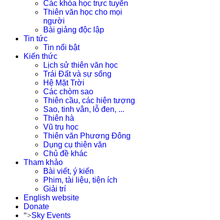
Các khóa học trực tuyến
Thiên văn học cho mọi
người
Bài giảng độc lập
Tin tức
Tin nổi bật
Kiến thức
Lịch sử thiên văn học
Trái Đất và sự sống
Hệ Mặt Trời
Các chòm sao
Thiên cầu, các hiện tượng
Sao, tinh vân, lỗ đen, ...
Thiên hà
Vũ trụ học
Thiên văn Phương Đông
Dụng cụ thiên văn
Chủ đề khác
Tham khảo
Bài viết, ý kiến
Phim, tài liệu, tiện ích
Giải trí
English website
Donate
">
Sky Events