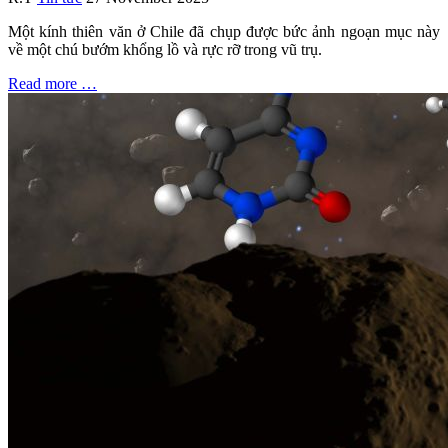
Một kính thiên văn ở Chile đã chụp được bức ảnh ngoạn mục này
về một chú bướm khổng lồ và rực rỡ trong vũ trụ.
Read more …