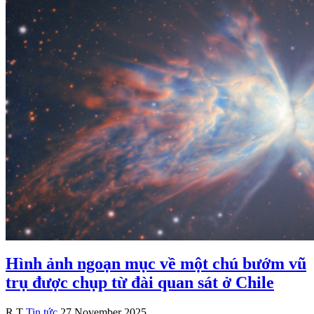
Hình ảnh ngoạn mục về một chú bướm vũ
trụ được chụp từ đài quan sát ở Chile
R.T
Tin tức
27 November 2025