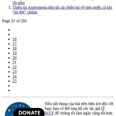
50 năm
Thiên hà Andromeda dập tắt các thiên hà vệ tinh trước cả khi
"ăn thịt" chúng
Page 21 of 291
16
17
18
19
20
21
22
23
24
25
Nếu nội dung của bài trên hữu ích đối với
bạn, bạn có thể ủng hộ các tác giả
Ở
ĐÂY
để chúng tôi làm ngày càng tốt hơn