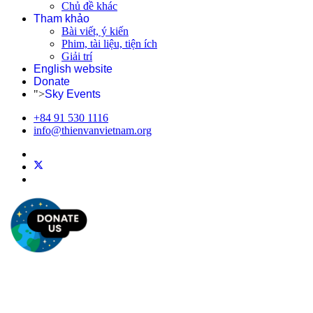
Chủ đề khác
Tham khảo
Bài viết, ý kiến
Phim, tài liệu, tiện ích
Giải trí
English website
Donate
">
Sky Events
+84 91 530 1116
info@thienvanvietnam.org