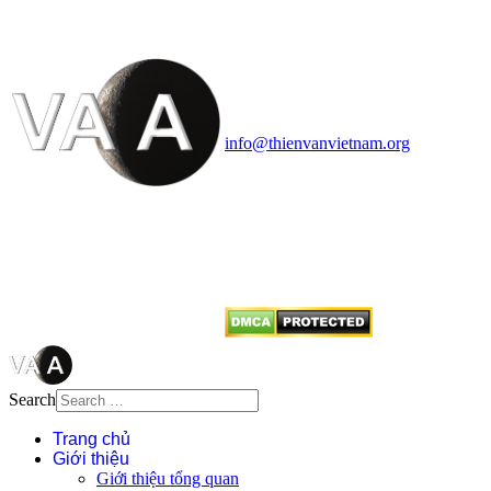
Vietnam Astronomy and
Cosmology Association (VACA)
Văn phòng: 90b Khương Đình,
quận Thanh Xuân, Hà Nội
Điện thoại: 091.530.1116; Email:
info@thienvanvietnam.org
Mọi bài viết tại đây thuộc bản
quyền của VACA, vui lòng ghi rõ
tên tác giả và nguồn trích
dẫn
Thienvanvietnam.org
khi quý
vị tái sử dụng bất cứ nội dung nào
từ website này.
Search
Trang chủ
Giới thiệu
Giới thiệu tổng quan