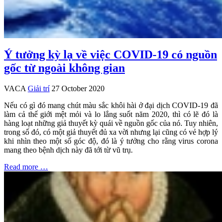
Ý tưởng kỳ lạ về việc COVID-19 có nguồn
gốc từ ngoài không gian
VACA
Giải trí
27 October 2020
Nếu có gì đó mang chút màu sắc khôi hài ở đại dịch COVID-19 đã
làm cả thế giới mệt mỏi và lo lắng suốt năm 2020, thì có lẽ đó là
hàng loạt những giả thuyết kỳ quái về nguồn gốc của nó. Tuy nhiên,
trong số đó, có một giả thuyết đủ xa vời nhưng lại cũng có vẻ hợp lý
khi nhìn theo một số góc độ, đó là ý tưởng cho rằng virus corona
mang theo bệnh dịch này đã tới từ vũ trụ.
Read more …