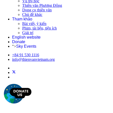
Vũ trụ học
Thiên văn Phương Đông
Dụng cụ thiên văn
Chủ đề khác
Tham khảo
Bài viết, ý kiến
Phim, tài liệu, tiện ích
Giải trí
English website
Donate
">
Sky Events
+84 91 530 1116
info@thienvanvietnam.org