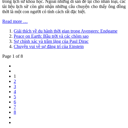
trong lịch sử khoa học. Ngoài những di sản để lại cho nhân loại, các
tài liệu lịch sử còn ghi nhận những câu chuyện cho thấy ông đồng
thời là một con người có tính cách rất đặc biệt.
Read more …
Giải thích về du hành thời gian trong Avengers: Endgame
Peace on Earth: Bầu trời và các chòm sao
Sự chính xác và trầm lặng của Paul Dirac
Chuyện vui về sự đãng trí của Einstein
Page 1 of 8
1
2
3
4
5
6
7
8