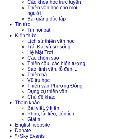
Các khóa học trực tuyến
Thiên văn học cho mọi
người
Bài giảng độc lập
Tin tức
Tin nổi bật
Kiến thức
Lịch sử thiên văn học
Trái Đất và sự sống
Hệ Mặt Trời
Các chòm sao
Thiên cầu, các hiện tượng
Sao, tinh vân, lỗ đen, ...
Thiên hà
Vũ trụ học
Thiên văn Phương Đông
Dụng cụ thiên văn
Chủ đề khác
Tham khảo
Bài viết, ý kiến
Phim, tài liệu, tiện ích
Giải trí
English website
Donate
">
Sky Events