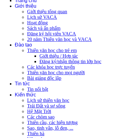
Trang chủ
Giới thiệu
Giới thiệu tổng quan
Lịch sử VACA
Hoạt động
Sách và ấn phẩm
Đăng ký hội viên VACA
20 năm Thiên văn học và VACA
Đào tạo
Thiên văn học cho trẻ em
Giới thiệu / Hợp tác
Đăng ký/nhận thông tin lớp học
Các khóa học trực tuyến
Thiên văn học cho mọi người
Bài giảng độc lập
Tin tức
Tin nổi bật
Kiến thức
Lịch sử thiên văn học
Trái Đất và sự sống
Hệ Mặt Trời
Các chòm sao
Thiên cầu, các hiện tượng
Sao, tinh vân, lỗ đen, ...
Thiên hà