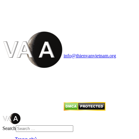
VĂN VÀ VŨ TRỤ
HỌC VIỆT NAM
Vietnam Astronomy and
Cosmology Association (VACA)
Văn phòng: 90b Khương Đình,
quận Thanh Xuân, Hà Nội
Điện thoại: 091.530.1116; Email:
info@thienvanvietnam.org
Mọi bài viết tại đây thuộc bản
quyền của VACA, vui lòng ghi rõ
tên tác giả và nguồn trích
dẫn
Thienvanvietnam.org
khi quý
vị tái sử dụng bất cứ nội dung nào
từ website này.
Search