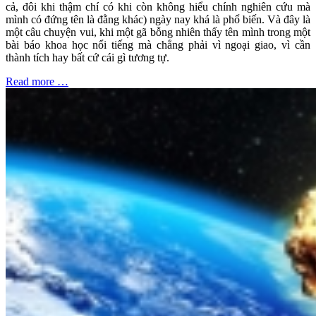
cả, đôi khi thậm chí có khi còn không hiểu chính nghiên cứu mà
mình có đứng tên là đằng khác) ngày nay khá là phổ biến. Và đây là
một câu chuyện vui, khi một gã bỗng nhiên thấy tên mình trong một
bài báo khoa học nổi tiếng mà chẳng phải vì ngoại giao, vì cần
thành tích hay bất cứ cái gì tương tự.
Read more …