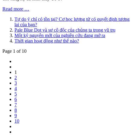
Read more …
Tự do ý chí có tồn tại? Cơ học lượng tử có quyết định tương
lai của bạn?
Pale Blue Dot và sự cô độc của chúng ta trong vũ trụ
Một kỷ nguyên mới của nghiên cứu đang mở ra
Thời gian hoạt động như thế nào?
Page 1 of 10
1
2
3
4
5
6
7
8
9
10