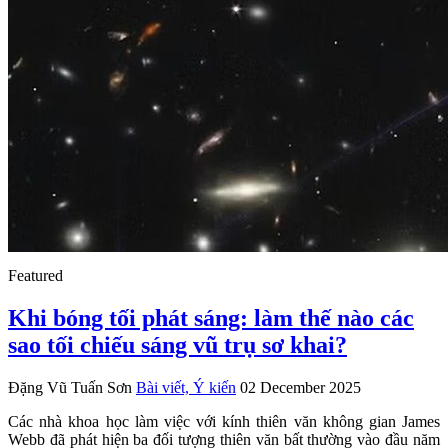
Featured
Khi bóng tối phát sáng: làm thế nào các
sao tối chiếu sáng vũ trụ sơ khai?
Đặng Vũ Tuấn Sơn
Bài viết, Ý kiến
02 December 2025
Các nhà khoa học làm việc với kính thiên văn không gian James
Webb đã phát hiện ba đối tượng thiên văn bất thường vào đầu năm