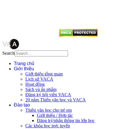
quyền của VACA, vui lòng ghi rõ
tên tác giả và nguồn trích
dẫn
Thienvanvietnam.org
khi quý
vị tái sử dụng bất cứ nội dung nào
từ website này.
Search
Trang chủ
Giới thiệu
Giới thiệu tổng quan
Lịch sử VACA
Hoạt động
Sách và ấn phẩm
Đăng ký hội viên VACA
20 năm Thiên văn học và VACA
Đào tạo
Thiên văn học cho trẻ em
Giới thiệu / Hợp tác
Đăng ký/nhận thông tin lớp học
Các khóa học trực tuyến