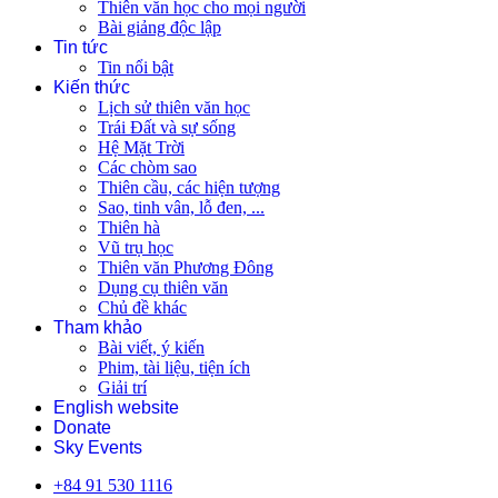
Thiên văn học cho mọi người
Bài giảng độc lập
Tin tức
Tin nổi bật
Kiến thức
Lịch sử thiên văn học
Trái Đất và sự sống
Hệ Mặt Trời
Các chòm sao
Thiên cầu, các hiện tượng
Sao, tinh vân, lỗ đen, ...
Thiên hà
Vũ trụ học
Thiên văn Phương Đông
Dụng cụ thiên văn
Chủ đề khác
Tham khảo
Bài viết, ý kiến
Phim, tài liệu, tiện ích
Giải trí
English website
Donate
Sky Events
+84 91 530 1116