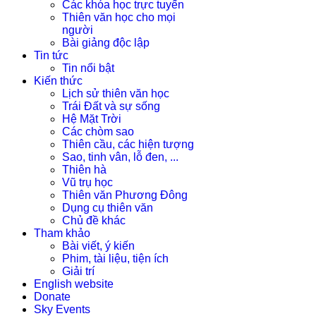
Các khóa học trực tuyến
Thiên văn học cho mọi
người
Bài giảng độc lập
Tin tức
Tin nổi bật
Kiến thức
Lịch sử thiên văn học
Trái Đất và sự sống
Hệ Mặt Trời
Các chòm sao
Thiên cầu, các hiện tượng
Sao, tinh vân, lỗ đen, ...
Thiên hà
Vũ trụ học
Thiên văn Phương Đông
Dụng cụ thiên văn
Chủ đề khác
Tham khảo
Bài viết, ý kiến
Phim, tài liệu, tiện ích
Giải trí
English website
Donate
Sky Events