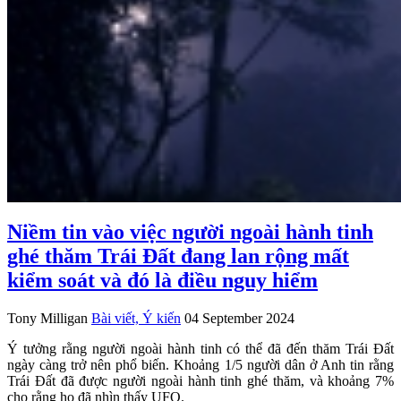
Niềm tin vào việc người ngoài hành tinh
ghé thăm Trái Đất đang lan rộng mất
kiểm soát và đó là điều nguy hiểm
Tony Milligan
Bài viết, Ý kiến
04 September 2024
Ý tưởng rằng người ngoài hành tinh có thể đã đến thăm Trái Đất
ngày càng trở nên phổ biến. Khoảng 1/5 người dân ở Anh tin rằng
Trái Đất đã được người ngoài hành tinh ghé thăm, và khoảng 7%
cho rằng họ đã nhìn thấy UFO.