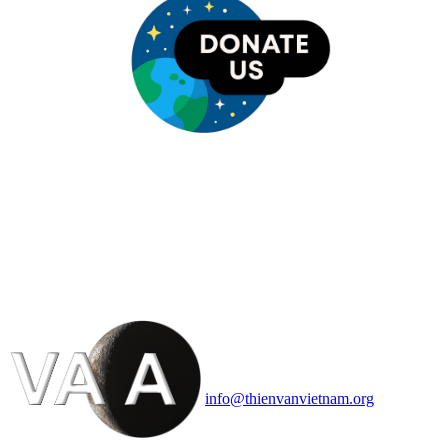
HỘI THIÊN
VĂN VÀ VŨ TRỤ
HỌC VIỆT NAM
Vietnam Astronomy and
Cosmology Association (VACA)
Văn phòng: 90b Khương Đình,
quận Thanh Xuân, Hà Nội
Điện thoại: 091.530.1116; Email:
info@thienvanvietnam.org
Mọi bài viết tại đây thuộc bản