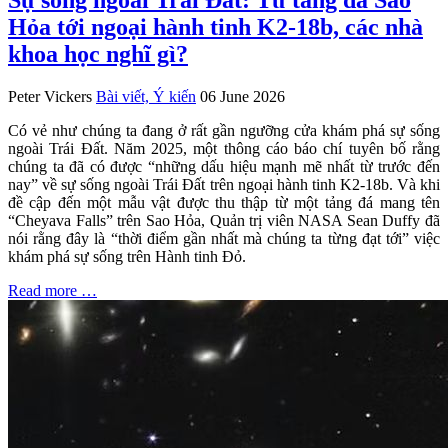
Hỏa tới ngoại hành tinh K2‑18b, các nhà
khoa học nghĩ gì?
Peter Vickers
Bài viết, Ý kiến
06 June 2026
Có vẻ như chúng ta đang ở rất gần ngưỡng cửa khám phá sự sống
ngoài Trái Đất. Năm 2025, một thông cáo báo chí tuyên bố rằng
chúng ta đã có được “những dấu hiệu mạnh mẽ nhất từ trước đến
nay” về sự sống ngoài Trái Đất trên ngoại hành tinh K2-18b. Và khi
đề cập đến một mẫu vật được thu thập từ một tảng đá mang tên
“Cheyava Falls” trên Sao Hỏa, Quản trị viên NASA Sean Duffy đã
nói rằng đây là “thời điểm gần nhất mà chúng ta từng đạt tới” việc
khám phá sự sống trên Hành tinh Đỏ.
Read more …