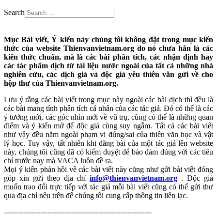
Search
Mục Bài viết, Ý kiến này chúng tôi không đặt trong mục kiến
thức của website Thienvanvietnam.org do nó chưa hẳn là các
kiến thức chuẩn, mà là các bài phân tích, các nhận định hay
các tác phẩm dịch từ tài liệu nước ngoài của tất cả những nhà
nghiên cứu, các dịch giả và độc giả yêu thiên văn gửi về cho
hộp thư của Thienvanvietnam.org.
Lưu ý rằng các bài viết trong mục này ngoài các bài dịch thì đều là
các bài mang tính phân tích cá nhân của các tác giả. Đó có thể là các
ý tưởng mới, các góc nhìn mới về vũ trụ, cũng có thể là những quan
điểm và ý kiến mở để độc giả cùng suy ngẫm. Tất cả các bài viết
như vậy đều nằm ngoài phạm vi đúng/sai của thiên văn học và vật
lý học. Tuy vậy, tất nhiên khi đăng bài của một tác giả lên website
này, chúng tôi cũng đã có kiểm duyệt để bảo đảm đúng với các tiêu
chí trước nay mà VACA luôn đề ra.
Mọi ý kiến phản hồi về các bài viết này cũng như gửi bài viết đóng
góp xin gửi theo địa chỉ
info@thienvanvietnam.org
. Độc giả
muốn trao đổi trực tiếp với tác giả mỗi bài viết cũng có thể gửi thư
qua địa chỉ nêu trên để chúng tôi cung cấp thông tin liên lạc.
-------------------------------------------------------------