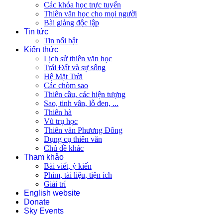
Các khóa học trực tuyến
Thiên văn học cho mọi người
Bài giảng độc lập
Tin tức
Tin nổi bật
Kiến thức
Lịch sử thiên văn học
Trái Đất và sự sống
Hệ Mặt Trời
Các chòm sao
Thiên cầu, các hiện tượng
Sao, tinh vân, lỗ đen, ...
Thiên hà
Vũ trụ học
Thiên văn Phương Đông
Dụng cụ thiên văn
Chủ đề khác
Tham khảo
Bài viết, ý kiến
Phim, tài liệu, tiện ích
Giải trí
English website
Donate
Sky Events