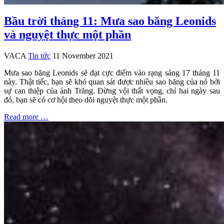
Bầu trời tháng 11: Mưa sao băng Leonids
và nguyệt thực một phần
VACA
Tin tức
11 November 2021
Mưa sao băng Leonids sẽ đạt cực điểm vào rạng sáng 17 tháng 11
này. Thật tiếc, bạn sẽ khó quan sát được nhiều sao băng của nó bởi
sự can thiệp của ánh Trăng. Đừng vội thất vọng, chỉ hai ngày sau
đó, bạn sẽ có cơ hội theo dõi nguyệt thực một phần.
Read more …