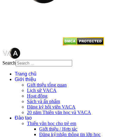
Mọi bài viết tại đây thuộc bản
quyền của VACA, vui lòng ghi rõ
tên tác giả và nguồn trích
dẫn
Thienvanvietnam.org
khi quý
vị tái sử dụng bất cứ nội dung nào
từ website này.
Search
Trang chủ
Giới thiệu
Giới thiệu tổng quan
Lịch sử VACA
Hoạt động
Sách và ấn phẩm
Đăng ký hội viên VACA
20 năm Thiên văn học và VACA
Đào tạo
Thiên văn học cho trẻ em
Giới thiệu / Hợp tác
Đăng ký/nhận thông tin lớp học