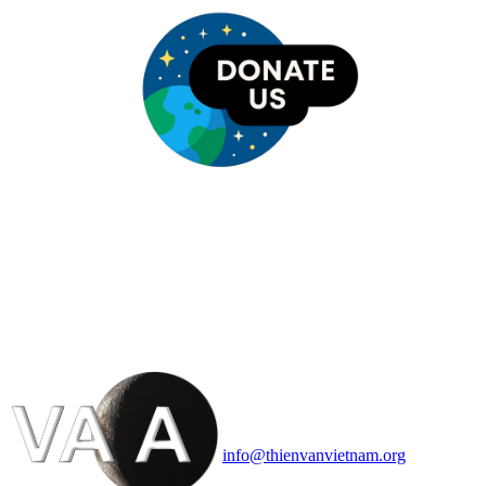
HỘI THIÊN
VĂN VÀ VŨ TRỤ
HỌC VIỆT NAM
Vietnam Astronomy and
Cosmology Association (VACA)
Văn phòng: 90b Khương Đình,
quận Thanh Xuân, Hà Nội
Điện thoại: 091.530.1116; Email:
info@thienvanvietnam.org