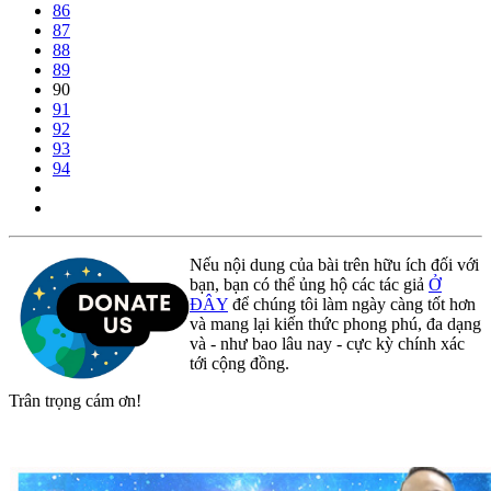
86
87
88
89
90
91
92
93
94
Nếu nội dung của bài trên hữu ích đối với
bạn, bạn có thể ủng hộ các tác giả
Ở
ĐÂY
để chúng tôi làm ngày càng tốt hơn
và mang lại kiến thức phong phú, đa dạng
và - như bao lâu nay - cực kỳ chính xác
tới cộng đồng.
Trân trọng cám ơn!