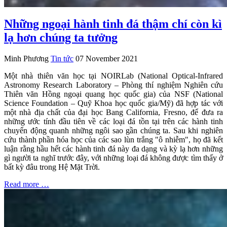
Những ngoại hành tinh đá thậm chí còn kì
lạ hơn chúng ta tưởng
Minh Phương
Tin tức
07 November 2021
Một nhà thiên văn học tại NOIRLab (National Optical-Infrared
Astronomy Research Laboratory – Phòng thí nghiệm Nghiên cứu
Thiên văn Hồng ngoại quang học quốc gia) của NSF (National
Science Foundation – Quỹ Khoa học quốc gia/Mỹ) đã hợp tác với
một nhà địa chất của đại học Bang California, Fresno, để đưa ra
những ước tính đầu tiên về các loại đá tồn tại trên các hành tinh
chuyển động quanh những ngôi sao gần chúng ta. Sau khi nghiên
cứu thành phần hóa học của các sao lùn trắng "ô nhiễm", họ đã kết
luận rằng hầu hết các hành tinh đá này đa dạng và kỳ lạ hơn những
gì người ta nghĩ trước đây, với những loại đá không được tìm thấy ở
bất kỳ đâu trong Hệ Mặt Trời.
Read more …