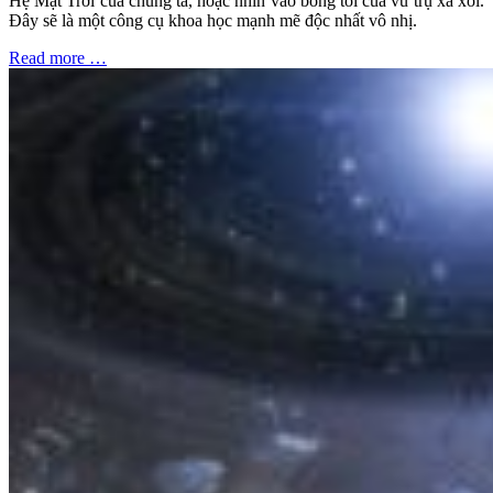
Hệ Mặt Trời của chúng ta, hoặc nhìn vào bóng tối của vũ trụ xa xôi.
Đây sẽ là một công cụ khoa học mạnh mẽ độc nhất vô nhị.
Read more …