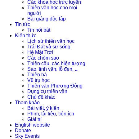
Các khóa học trực tuyến
Thiên văn học cho mọi
người
Bài giảng độc lập
Tin tức
Tin nổi bật
Kiến thức
Lịch sử thiên văn học
Trái Đất và sự sống
Hệ Mặt Trời
Các chòm sao
Thiên cầu, các hiện tượng
Sao, tinh vân, lỗ đen, ...
Thiên hà
Vũ trụ học
Thiên văn Phương Đông
Dụng cụ thiên văn
Chủ đề khác
Tham khảo
Bài viết, ý kiến
Phim, tài liệu, tiện ích
Giải trí
English website
Donate
Sky Events