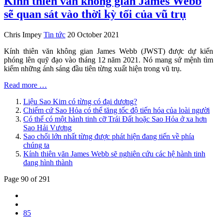
Kính thiên văn không gian James Webb
sẽ quan sát vào thời kỳ tối của vũ trụ
Chris Impey
Tin tức
20 October 2021
Kính thiên văn không gian James Webb (JWST) được dự kiến
phóng lên quỹ đạo vào tháng 12 năm 2021. Nó mang sứ mệnh tìm
kiếm những ánh sáng đầu tiên từng xuất hiện trong vũ trụ.
Read more …
Liệu Sao Kim có từng có đại dương?
Chiếm cứ Sao Hỏa có thể tăng tốc độ tiến hóa của loài người
Có thể có một hành tinh cỡ Trái Đất hoặc Sao Hỏa ở xa hơn
Sao Hải Vương
Sao chổi lớn nhất từng được phát hiện đang tiến về phía
chúng ta
Kính thiên văn James Webb sẽ nghiên cứu các hệ hành tinh
đang hình thành
Page 90 of 291
85