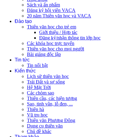
Sách và ấn phẩm
Đăng ký hội viên VACA
20 năm Thiên văn học và VACA
Đào tạo
Thiên văn học cho trẻ em
Giới thiệu / Hợp tác
Đăng ký/nhận thông tin lớp học
Các khóa học trực tuyến
Thiên văn học cho mọi người
Bài giảng độc lập
Tin tức
Tin nổi bật
Kiến thức
Lịch sử thiên văn học
Trái Đất và sự sống
Hệ Mặt Trời
Các chòm sao
Thiên cầu, các hiện tượng
Sao, tinh vân, lỗ đen, ...
Thiên hà
Vũ trụ học
Thiên văn Phương Đông
Dụng cụ thiên văn
Chủ đề khác
Tham khảo