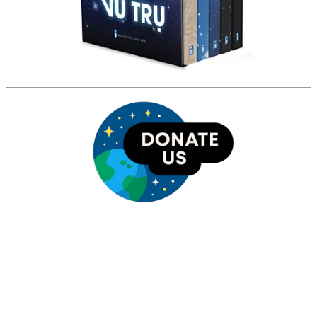
HỘI THIÊN
VĂN VÀ VŨ TRỤ
HỌC VIỆT NAM