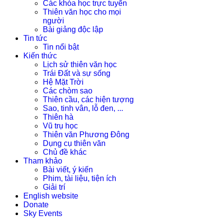
Các khóa học trực tuyến
Thiên văn học cho mọi
người
Bài giảng độc lập
Tin tức
Tin nổi bật
Kiến thức
Lịch sử thiên văn học
Trái Đất và sự sống
Hệ Mặt Trời
Các chòm sao
Thiên cầu, các hiện tượng
Sao, tinh vân, lỗ đen, ...
Thiên hà
Vũ trụ học
Thiên văn Phương Đông
Dụng cụ thiên văn
Chủ đề khác
Tham khảo
Bài viết, ý kiến
Phim, tài liệu, tiện ích
Giải trí
English website
Donate
Sky Events