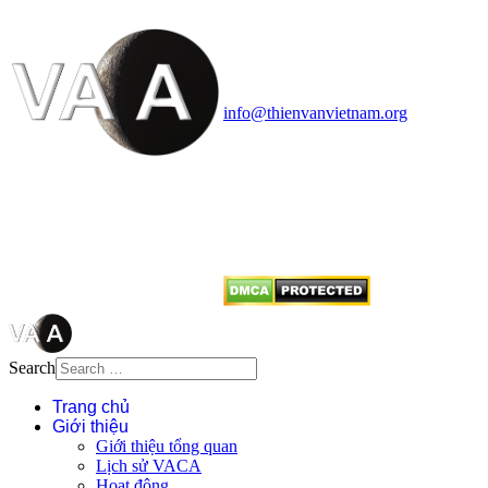
Vietnam Astronomy and
Cosmology Association (VACA)
Văn phòng: 90b Khương Đình,
quận Thanh Xuân, Hà Nội
Điện thoại: 091.530.1116; Email:
info@thienvanvietnam.org
Mọi bài viết tại đây thuộc bản
quyền của VACA, vui lòng ghi rõ
tên tác giả và nguồn trích
dẫn
Thienvanvietnam.org
khi quý
vị tái sử dụng bất cứ nội dung nào
từ website này.
Search
Trang chủ
Giới thiệu
Giới thiệu tổng quan
Lịch sử VACA
Hoạt động