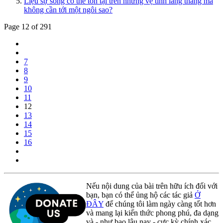
Liệu sự sống có thể tồn tại trên những vệ tinh lang thang mà
không cần tới một ngôi sao?
Page 12 of 291
7
8
9
10
11
12
13
14
15
16
Nếu nội dung của bài trên hữu ích đối với
bạn, bạn có thể ủng hộ các tác giả
Ở
ĐÂY
để chúng tôi làm ngày càng tốt hơn
và mang lại kiến thức phong phú, đa dạng
và - như bao lâu nay - cực kỳ chính xác