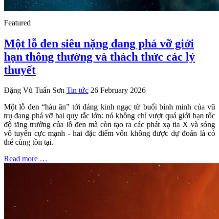
Featured
Một lỗ đen siêu nặng đang phá vỡ giới
hạn thông thường và thách thức các lý
thuyết
Đặng Vũ Tuấn Sơn
Tin tức
26 February 2026
Một lỗ đen “háu ăn” tới đáng kinh ngạc từ buổi bình minh của vũ
trụ đang phá vỡ hai quy tắc lớn: nó không chỉ vượt quá giới hạn tốc
độ tăng trưởng của lỗ đen mà còn tạo ra các phát xạ tia X và sóng
vô tuyến cực mạnh - hai đặc điểm vốn không được dự đoán là có
thể cùng tồn tại.
Read more …