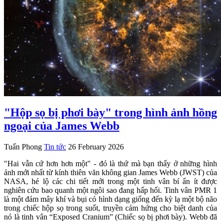
"Hộp sọ bị phơi bày" trong hình ảnh hồng
ngoại của James Webb
Tuấn Phong
Tin tức
26 February 2026
"Hai vẫn cứ hơn hơn một" - đó là thứ mà bạn thấy ở những hình
ảnh mới nhất từ kính thiên văn không gian James Webb (JWST) của
NASA, hé lộ các chi tiết mới trong một tinh vân bí ẩn ít được
nghiên cứu bao quanh một ngôi sao đang hấp hối. Tinh vân PMR 1
là một đám mây khí và bụi có hình dạng giống đến kỳ lạ một bộ não
trong chiếc hộp sọ trong suốt, truyền cảm hứng cho biệt danh của
nó là tinh vân “Exposed Cranium” (Chiếc sọ bị phơi bày). Webb đã