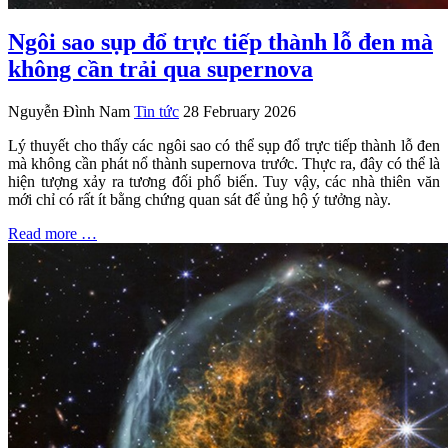
Ngôi sao sụp đổ trực tiếp thành lỗ đen mà
không cần trải qua supernova
Nguyễn Đình Nam
Tin tức
28 February 2026
Lý thuyết cho thấy các ngôi sao có thể sụp đổ trực tiếp thành lỗ đen
mà không cần phát nổ thành supernova trước. Thực ra, đây có thể là
hiện tượng xảy ra tương đối phổ biến. Tuy vậy, các nhà thiên văn
mới chỉ có rất ít bằng chứng quan sát để ủng hộ ý tưởng này.
Read more …