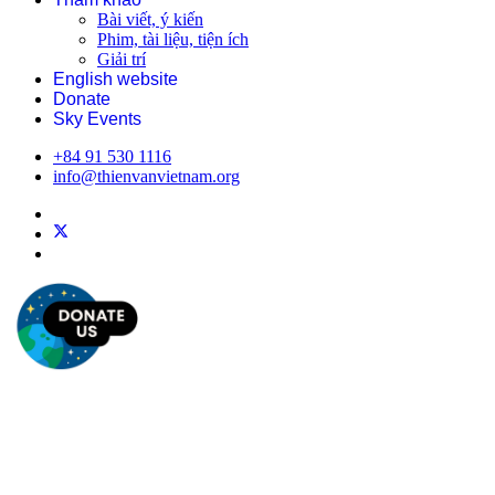
Bài viết, ý kiến
Phim, tài liệu, tiện ích
Giải trí
English website
Donate
Sky Events
+84 91 530 1116
info@thienvanvietnam.org