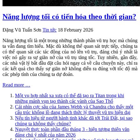
Năng lượng tối có tiến hóa theo thời gian?
Đặng Vũ Tuấn Sơn
Tin tức
18 February 2026
Năng lượng tối là một trong những thành phần vũ trụ học mà chúng
ta vẫn đang tìm hiểu. Mặc dù không thể quan sát trực tiếp, chúng ta
có thể quan sát các tác động của nó lên vũ trụ, đáng chú ý nhất là
việc nó gây ra sự giãn nở của vũ trụ tăng tốc. Tuy nhiên, gần đây,
các nhà vật lý bắt đầu đặt câu hỏi ngay cả về câu chuyện này, chỉ ra
các kết quả cho thấy sự giãn nở không diễn ra đúng với tốc độ mà
các phép tính của chúng ta dự đoán.
Read more …
Một vụ hợp nhất xa xưa có thể đã tạo ra Titan trong khi
những mảnh vụn tạo thành các vành của Sao Thổ
Cái nhìn cực sâu của James Webb và Chandra cho thấy một
cấu trúc khổng lồ đang thách thức lý thuyết vũ trụ hiện đại
Nếu tín hiệu từ người hành tinh khác đã tới Trái Đất, tại sao
chúng ta không thấy chúng?
Nguyệt thực toàn phần đầu tháng 3 - hiện tượng thiên văn
đáng chú ý nhất của năm 2026