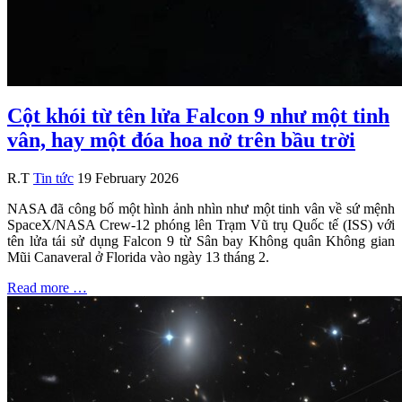
Cột khói từ tên lửa Falcon 9 như một tinh
vân, hay một đóa hoa nở trên bầu trời
R.T
Tin tức
19 February 2026
NASA đã công bố một hình ảnh nhìn như một tinh vân về sứ mệnh
SpaceX/NASA Crew-12 phóng lên Trạm Vũ trụ Quốc tế (ISS) với
tên lửa tái sử dụng Falcon 9 từ Sân bay Không quân Không gian
Mũi Canaveral ở Florida vào ngày 13 tháng 2.
Read more …