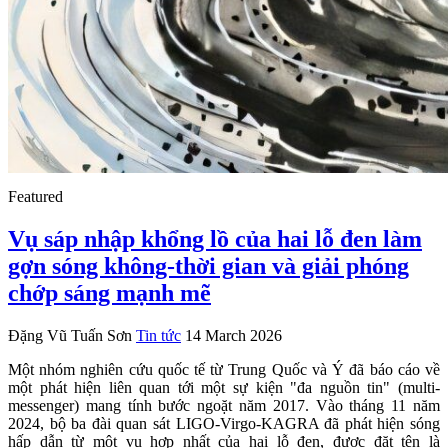
Featured
Vụ sáp nhập khổng lồ của hai lỗ đen làm
gợn sóng không-thời gian và giải phóng
chớp sáng mạnh mẽ
Đặng Vũ Tuấn Sơn
Tin tức
14 March 2026
Một nhóm nghiên cứu quốc tế từ Trung Quốc và Ý đã báo cáo về
một phát hiện liên quan tới một sự kiện "đa nguồn tin" (multi-
messenger) mang tính bước ngoặt năm 2017. Vào tháng 11 năm
2024, bộ ba đài quan sát LIGO-Virgo-KAGRA đã phát hiện sóng
hấp dẫn từ một vụ hợp nhất của hai lỗ đen, được đặt tên là