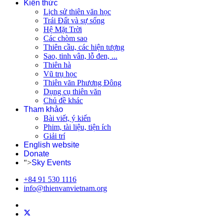
Kiến thức
Lịch sử thiên văn học
Trái Đất và sự sống
Hệ Mặt Trời
Các chòm sao
Thiên cầu, các hiện tượng
Sao, tinh vân, lỗ đen, ...
Thiên hà
Vũ trụ học
Thiên văn Phương Đông
Dụng cụ thiên văn
Chủ đề khác
Tham khảo
Bài viết, ý kiến
Phim, tài liệu, tiện ích
Giải trí
English website
Donate
">
Sky Events
+84 91 530 1116
info@thienvanvietnam.org