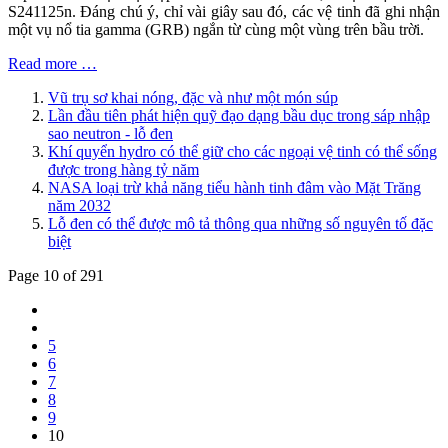
S241125n. Đáng chú ý, chỉ vài giây sau đó, các vệ tinh đã ghi nhận
một vụ nổ tia gamma (GRB) ngắn từ cùng một vùng trên bầu trời.
Read more …
Vũ trụ sơ khai nóng, đặc và như một món súp
Lần đầu tiên phát hiện quỹ đạo dạng bầu dục trong sáp nhập
sao neutron - lỗ đen
Khí quyển hydro có thể giữ cho các ngoại vệ tinh có thể sống
được trong hàng tỷ năm
NASA loại trừ khả năng tiểu hành tinh đâm vào Mặt Trăng
năm 2032
Lỗ đen có thể được mô tả thông qua những số nguyên tố đặc
biệt
Page 10 of 291
5
6
7
8
9
10