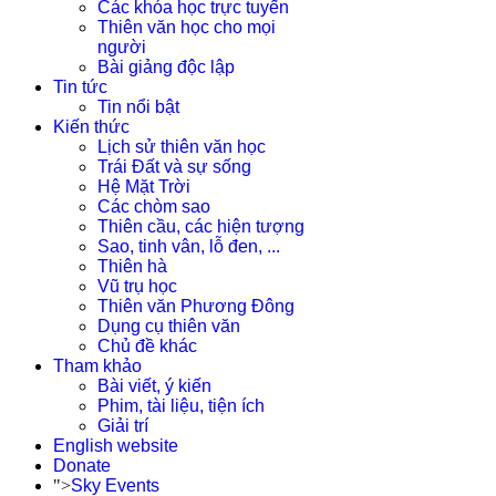
Các khóa học trực tuyến
Thiên văn học cho mọi
người
Bài giảng độc lập
Tin tức
Tin nổi bật
Kiến thức
Lịch sử thiên văn học
Trái Đất và sự sống
Hệ Mặt Trời
Các chòm sao
Thiên cầu, các hiện tượng
Sao, tinh vân, lỗ đen, ...
Thiên hà
Vũ trụ học
Thiên văn Phương Đông
Dụng cụ thiên văn
Chủ đề khác
Tham khảo
Bài viết, ý kiến
Phim, tài liệu, tiện ích
Giải trí
English website
Donate
">
Sky Events