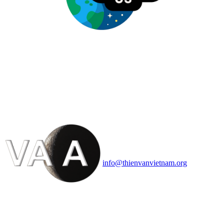
HỘI THIÊN
VĂN VÀ VŨ TRỤ
HỌC VIỆT NAM
Vietnam Astronomy and
Cosmology Association (VACA)
Văn phòng: 90b Khương Đình,
quận Thanh Xuân, Hà Nội
Điện thoại: 091.530.1116; Email:
info@thienvanvietnam.org
Mọi bài viết tại đây thuộc bản
quyền của VACA, vui lòng ghi rõ
tên tác giả và nguồn trích
dẫn
Thienvanvietnam.org
khi quý
vị tái sử dụng bất cứ nội dung nào