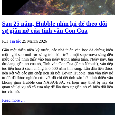
Sau 25 năm, Hubble nhìn lại để theo dõi
sự giãn nở của tinh vân Con Cua
R.T
Tin tức
25 March 2026
Gần một thiên niên kỷ trước, các nhà thiên văn học đã chứng kiến
một ngôi sao mới rực sáng trên bầu trời - một supernova sáng đến
mức có thể nhìn thấy vào ban ngày trong nhiều tuần. Ngày nay, tàn
dư đang giãn nở của nó, Tinh vân Con Cua (Crab Nebula), vẫn tiếp
tục tiến hóa ở cách chúng ta 6.500 năm ánh sáng. Lần đầu tiên được
liên kết với các ghi chép lịch sử bởi Edwin Hubble, tinh vân này kể
từ đó đã được nghiên cứu với độ chi tiết tinh xảo bởi kính thiên văn
không gian Hubble của NASA/ESA, và hiện nay thiết bị này đã
quan sát lại vụ nổ cổ xưa này để lần theo sự giãn nở và biến đổi liên
tục của nó.
Read more …