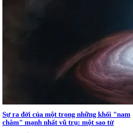
Sự ra đời của một trong những khối "nam
châm" mạnh nhất vũ trụ: một sao từ