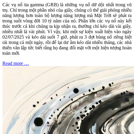
Các vụ nổ tia gamma (GRB) là những vụ nổ dữ dội nhất trong vũ
trụ. Chỉ trong một phần nhỏ của giây, chúng có thể giải phóng nhiều
năng lượng hơn toàn bộ lượng năng lượng mà Mặt Trời sẽ phát ra
trong suốt vòng đời 10 tỷ năm của nó. Phần lớn các vụ nổ này kết
thúc trước cả khi chúng ta kịp nhận ra, thường chỉ kéo dài vài giây,
nhiều nhất là vài phút. Vì vậy, khi một sự kiện xuất hiện vào ngày
02/07/2025 và kéo dài suốt 7 giờ, phát ra 3 đợt bùng nổ riêng biệt
rải trong cả một ngày, rồi để lại dư âm kéo dài nhiều tháng, các nhà
thiên văn lập tức biết rằng họ đang đối mặt với một hiện tượng hoàn
toàn mới.
Read more …