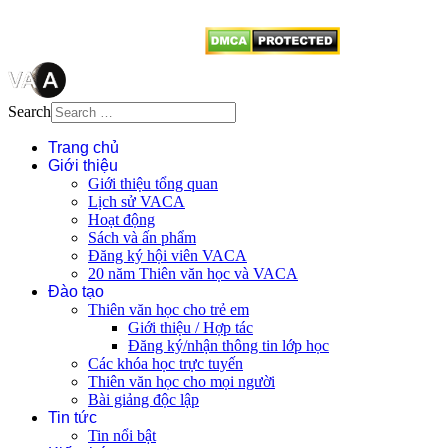
từ website này.
Search
Trang chủ
Giới thiệu
Giới thiệu tổng quan
Lịch sử VACA
Hoạt động
Sách và ấn phẩm
Đăng ký hội viên VACA
20 năm Thiên văn học và VACA
Đào tạo
Thiên văn học cho trẻ em
Giới thiệu / Hợp tác
Đăng ký/nhận thông tin lớp học
Các khóa học trực tuyến
Thiên văn học cho mọi người
Bài giảng độc lập
Tin tức
Tin nổi bật