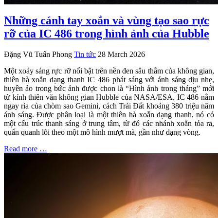
Những cánh tay xoắn và vùng tạo sao rực
rỡ của IC 486 trong hình ảnh của Hubble
Đặng Vũ Tuấn Phong
Tin tức
28 March 2026
Một xoáy sáng rực rỡ nổi bật trên nền đen sâu thẳm của không gian,
thiên hà xoắn dạng thanh IC 486 phát sáng với ánh sáng dịu nhẹ,
huyền ảo trong bức ảnh được chon là “Hình ảnh trong tháng” mới
từ kính thiên văn không gian Hubble của NASA/ESA. IC 486 nằm
ngay rìa của chòm sao Gemini, cách Trái Đất khoảng 380 triệu năm
ánh sáng. Được phân loại là một thiên hà xoắn dạng thanh, nó có
một cấu trúc thanh sáng ở trung tâm, từ đó các nhánh xoắn tỏa ra,
quấn quanh lõi theo một mô hình mượt mà, gần như dạng vòng.
Read more …