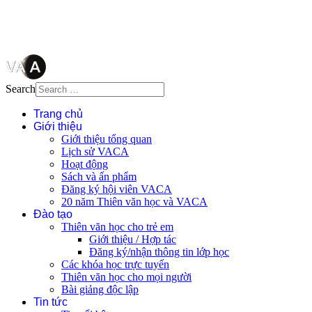
vị tái sử dụng bất cứ nội dung nào
từ website này.
Search
Trang chủ
Giới thiệu
Giới thiệu tổng quan
Lịch sử VACA
Hoạt động
Sách và ấn phẩm
Đăng ký hội viên VACA
20 năm Thiên văn học và VACA
Đào tạo
Thiên văn học cho trẻ em
Giới thiệu / Hợp tác
Đăng ký/nhận thông tin lớp học
Các khóa học trực tuyến
Thiên văn học cho mọi người
Bài giảng độc lập
Tin tức