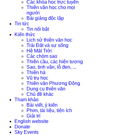
Các khóa học trực tuyến
Thiên văn học cho mọi
người
Bài giảng độc lập
Tin tức
Tin nổi bật
Kiến thức
Lịch sử thiên văn học
Trái Đất và sự sống
Hệ Mặt Trời
Các chòm sao
Thiên cầu, các hiện tượng
Sao, tinh vân, lỗ đen, ...
Thiên hà
Vũ trụ học
Thiên văn Phương Đông
Dụng cụ thiên văn
Chủ đề khác
Tham khảo
Bài viết, ý kiến
Phim, tài liệu, tiện ích
Giải trí
English website
Donate
Sky Events