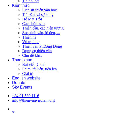
Tin nổi bật
Kiến thức
Lịch sử thiên văn học
Trái Đất và sự sống
Hệ Mặt Trời
Các chòm sao
Thiên cầu, các hiện tượng
Sao, tinh vân, lỗ đen, ...
Thiên hà
Vũ trụ học
Thiên văn Phương Đông
Dụng cụ thiên văn
Chủ đề khác
Tham khảo
Bài viết, ý kiến
Phim, tài liệu, tiện ích
Giải trí
English website
Donate
Sky Events
+84 91 530 1116
info@thienvanvietnam.org