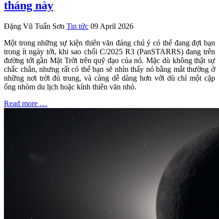
tháng này
Đặng Vũ Tuấn Sơn
Tin tức
09 April 2026
Một trong những sự kiện thiên văn đáng chú ý có thể đang đợi bạn
trong ít ngày tới, khi sao chổi C/2025 R3 (PanSTARRS) đang trên
đường tới gần Mặt Trời trên quỹ đạo của nó. Mặc dù không thật sự
chắc chắn, nhưng rất có thể bạn sẽ nhìn thấy nó bằng mắt thường ở
những nơi trời đủ trung, và càng dễ dàng hơn với dù chỉ một cặp
ống nhòm du lịch hoặc kính thiên văn nhỏ.
Read more …