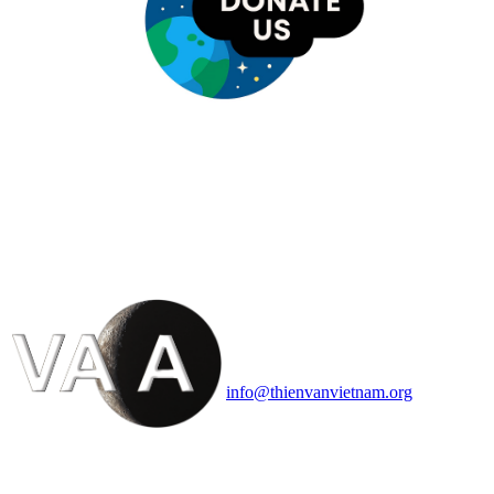
HỘI THIÊN
VĂN VÀ VŨ TRỤ
HỌC VIỆT NAM
Vietnam Astronomy and
Cosmology Association (VACA)
Văn phòng: 90b Khương Đình,
quận Thanh Xuân, Hà Nội
Điện thoại: 091.530.1116; Email:
info@thienvanvietnam.org
Mọi bài viết tại đây thuộc bản
quyền của VACA, vui lòng ghi rõ
tên tác giả và nguồn trích
dẫn
Thienvanvietnam.org
khi quý