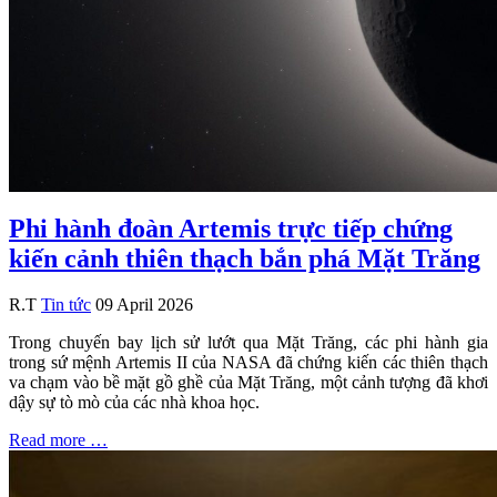
Phi hành đoàn Artemis trực tiếp chứng
kiến cảnh thiên thạch bắn phá Mặt Trăng
R.T
Tin tức
09 April 2026
Trong chuyến bay lịch sử lướt qua Mặt Trăng, các phi hành gia
trong sứ mệnh Artemis II của NASA đã chứng kiến các thiên thạch
va chạm vào bề mặt gồ ghề của Mặt Trăng, một cảnh tượng đã khơi
dậy sự tò mò của các nhà khoa học.
Read more …