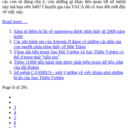
các con số đáng chú ý, còn những gì khác liên quan tới sứ mệnh
này mà bạn nên biết? Chuyên gia của VACA đã có trao đổi mới đây
về việc này.
Read more …
Sáng tỏ thêm bí ẩn về supernova được nhìn thấy từ 2000 năm
trước
Các phi hành gia của Artemis II đang có những cái nhìn mà
con người chưa từng thấy về Mặt Trăng
Vùng sâu bên trong Sao Hải Vương và Sao Thiên Vương có
thể ở trạng thái “siêu ion”
Thêm 11000 tiểu hành tinh được phát hiện trong dữ liệu sớm
của đài Rubin
Sứ mệnh CASMIUS - một ý tưởng về việc khám phá những
bí ẩn của Sao Thiên Vương
Page 8 of 291
3
4
5
6
7