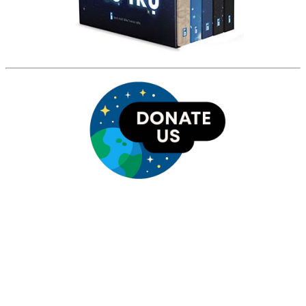
HỘI THIÊN
VĂN VÀ VŨ TRỤ
HỌC VIỆT NAM
Vietnam Astronomy and