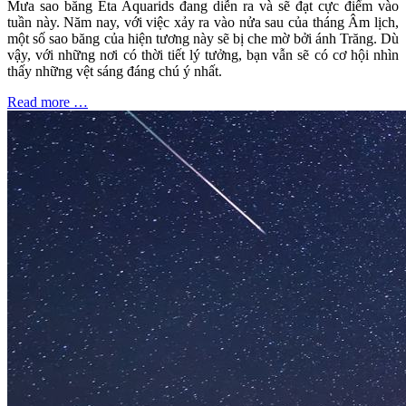
Mưa sao băng Eta Aquarids đang diễn ra và sẽ đạt cực điểm vào
tuần này. Năm nay, với việc xảy ra vào nửa sau của tháng Âm lịch,
một số sao băng của hiện tương này sẽ bị che mờ bởi ánh Trăng. Dù
vậy, với những nơi có thời tiết lý tưởng, bạn vẫn sẽ có cơ hội nhìn
thấy những vệt sáng đáng chú ý nhất.
Read more …