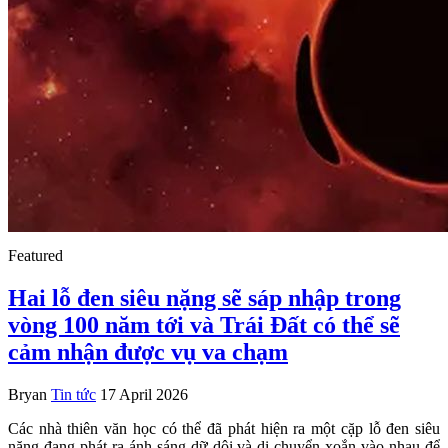
Featured
Hai lỗ đen siêu nặng sẽ sáp nhập trong
vòng 100 năm tới và Trái Đất có thể sẽ
cảm nhận được vụ va chạm
Bryan
Tin tức
17 April 2026
Các nhà thiên văn học có thể đã phát hiện ra một cặp lỗ đen siêu
nặng đang phát ra ánh sáng dữ dội và di chuyển xoắn vào nhau để