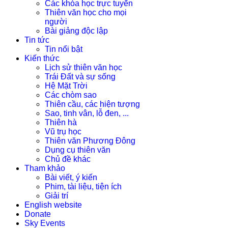
Các khóa học trực tuyến
Thiên văn học cho mọi
người
Bài giảng độc lập
Tin tức
Tin nổi bật
Kiến thức
Lịch sử thiên văn học
Trái Đất và sự sống
Hệ Mặt Trời
Các chòm sao
Thiên cầu, các hiện tượng
Sao, tinh vân, lỗ đen, ...
Thiên hà
Vũ trụ học
Thiên văn Phương Đông
Dụng cụ thiên văn
Chủ đề khác
Tham khảo
Bài viết, ý kiến
Phim, tài liệu, tiện ích
Giải trí
English website
Donate
Sky Events