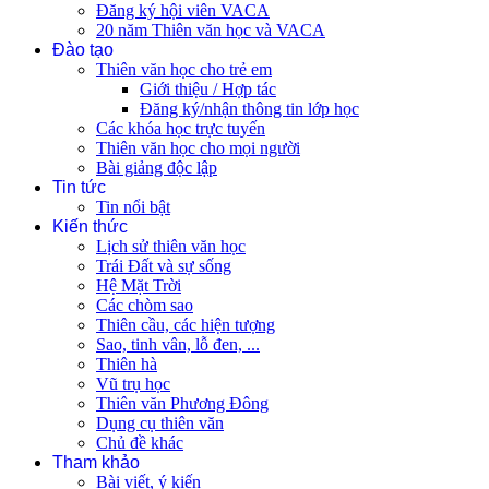
Đăng ký hội viên VACA
20 năm Thiên văn học và VACA
Đào tạo
Thiên văn học cho trẻ em
Giới thiệu / Hợp tác
Đăng ký/nhận thông tin lớp học
Các khóa học trực tuyến
Thiên văn học cho mọi người
Bài giảng độc lập
Tin tức
Tin nổi bật
Kiến thức
Lịch sử thiên văn học
Trái Đất và sự sống
Hệ Mặt Trời
Các chòm sao
Thiên cầu, các hiện tượng
Sao, tinh vân, lỗ đen, ...
Thiên hà
Vũ trụ học
Thiên văn Phương Đông
Dụng cụ thiên văn
Chủ đề khác
Tham khảo
Bài viết, ý kiến