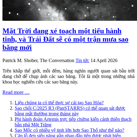
Mặt Trời đang xé toạch một tiểu hành
tinh, và Trái Đất sẽ có một trận mưa sao
băng mới
Patrick M. Shober, The Conversation
Tin tức
14 April 2026
Trên khắp thế giới, mỗi đêm, hàng nghìn người quan sát bầu trời
đang chờ để chụp ảnh các sao băng. Tôi là một trong những nhà
khoa học nghiên cứu các sao băng này.
Read more …
Liệu chúng ta có thể thực sự cải tạo Sao Hỏa?
Sao chổi C/2025 R3 (PanSTARRS) có thể quan sát được
bằng mắt thường trong tháng này
Phi hành đoàn Artemis trực tiếp chứng kiến cảnh thiên thạch
bắn phá Mặt Trăng
Sao Mộc có nhiều vệ tinh lớn hơn Sao Thổ như thế nào?
Cặp lỗ đen siêu nặng gần nhau đầu tiên được phát hiện