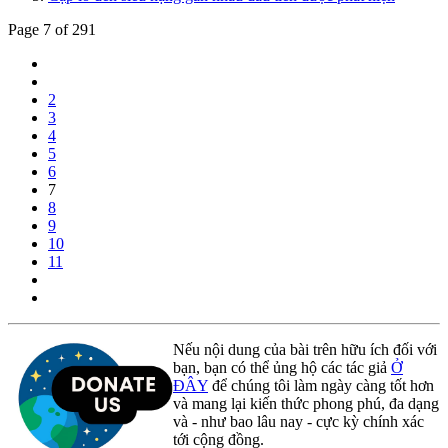
Page 7 of 291
2
3
4
5
6
7
8
9
10
11
Nếu nội dung của bài trên hữu ích đối với
bạn, bạn có thể ủng hộ các tác giả
Ở
ĐÂY
để chúng tôi làm ngày càng tốt hơn
và mang lại kiến thức phong phú, đa dạng
và - như bao lâu nay - cực kỳ chính xác
tới cộng đồng.