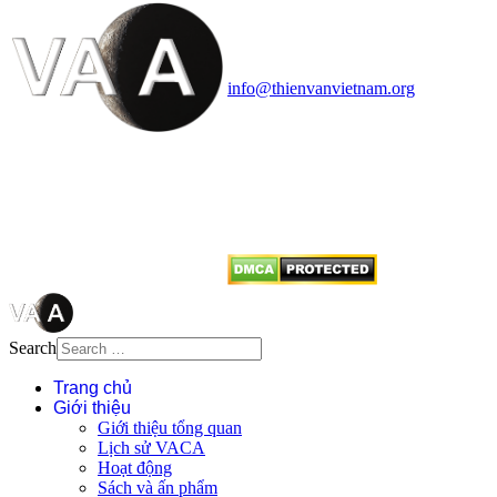
Cosmology Association (VACA)
Văn phòng: 90b Khương Đình,
quận Thanh Xuân, Hà Nội
Điện thoại: 091.530.1116; Email:
info@thienvanvietnam.org
Mọi bài viết tại đây thuộc bản
quyền của VACA, vui lòng ghi rõ
tên tác giả và nguồn trích
dẫn
Thienvanvietnam.org
khi quý
vị tái sử dụng bất cứ nội dung nào
từ website này.
Search
Trang chủ
Giới thiệu
Giới thiệu tổng quan
Lịch sử VACA
Hoạt động
Sách và ấn phẩm