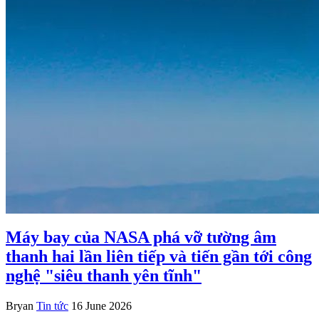
Máy bay của NASA phá vỡ tường âm
thanh hai lần liên tiếp và tiến gần tới công
nghệ "siêu thanh yên tĩnh"
Bryan
Tin tức
16 June 2026