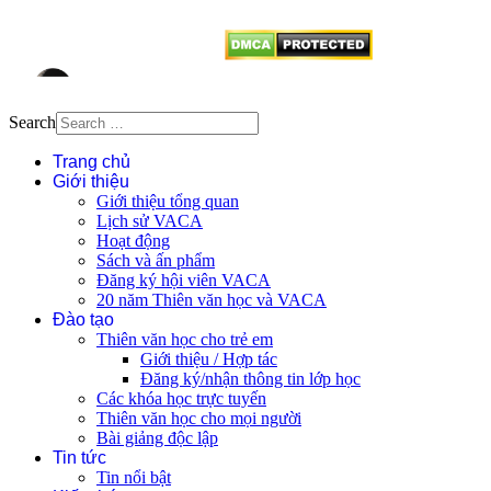
từ website này.
Search
Trang chủ
Giới thiệu
Giới thiệu tổng quan
Lịch sử VACA
Hoạt động
Sách và ấn phẩm
Đăng ký hội viên VACA
20 năm Thiên văn học và VACA
Đào tạo
Thiên văn học cho trẻ em
Giới thiệu / Hợp tác
Đăng ký/nhận thông tin lớp học
Các khóa học trực tuyến
Thiên văn học cho mọi người
Bài giảng độc lập
Tin tức
Tin nổi bật