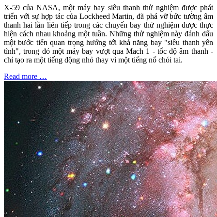
X-59 của NASA, một máy bay siêu thanh thử nghiệm được phát
triển với sự hợp tác của Lockheed Martin, đã phá vỡ bức tường âm
thanh hai lần liên tiếp trong các chuyến bay thử nghiệm được thực
hiện cách nhau khoảng một tuần. Những thử nghiệm này đánh dấu
một bước tiến quan trọng hướng tới khả năng bay "siêu thanh yên
tĩnh", trong đó một máy bay vượt qua Mach 1 - tốc độ âm thanh -
chỉ tạo ra một tiếng động nhỏ thay vì một tiếng nổ chói tai.
Read more …