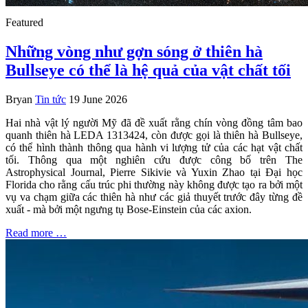
Featured
Những vòng như gợn sóng ở thiên hà
Bullseye có thể là hệ quả của vật chất tối
Bryan
Tin tức
19 June 2026
Hai nhà vật lý người Mỹ đã đề xuất rằng chín vòng đồng tâm bao
quanh thiên hà LEDA 1313424, còn được gọi là thiên hà Bullseye,
có thể hình thành thông qua hành vi lượng tử của các hạt vật chất
tối. Thông qua một nghiên cứu được công bố trên The
Astrophysical Journal, Pierre Sikivie và Yuxin Zhao tại Đại học
Florida cho rằng cấu trúc phi thường này không được tạo ra bởi một
vụ va chạm giữa các thiên hà như các giả thuyết trước đây từng đề
xuất - mà bởi một ngưng tụ Bose-Einstein của các axion.
Read more …