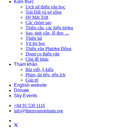
Kiến thức
Lịch sử thiên văn học
Trái Đất và sự sống
Hệ Mặt Trời
Các chòm sao
Thiên cầu, các hiện tượng
Sao, tinh vân, lỗ đen, ...
Thiên hà
Vũ trụ học
Thiên văn Phương Đông
Dụng cụ thiên văn
Chủ đề khác
Tham khảo
Bài viết, ý kiến
Phim, tài liệu, tiện ích
Giải trí
English website
Donate
Sky Events
+84 91 530 1116
info@thienvanvietnam.org