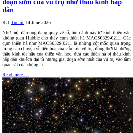
đoạn sớm của vũ trụ nhờ thấu kính hấp
dẫn
R.T
Tin tức
14 June 2026
Như một đàn ong đang quay về tổ, hình ảnh này từ kính thiên văn
không gian Hubble cho thấy cụm thiên hà MACS0329-0211. Các
cụm thiên hà như MACS0329-0211 là những cột mốc quan trọng
trong câu chuyện về tiến hóa của cấu trúc vũ trụ, đồng thời là những
thấu kính tối hậu của thiên văn học, đưa các thiên hà bị thấu kính
hấp dẫn khuếch đại từ những giai đoạn sớm nhất của vũ trụ vào tầm
quan sát của chúng ta.
Read more …