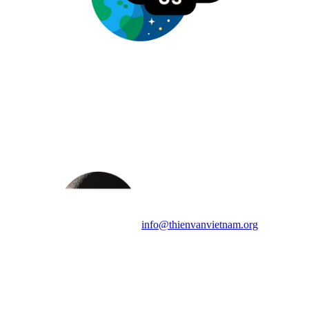
HỘI THIÊN
VĂN VÀ VŨ TRỤ
HỌC VIỆT NAM
Vietnam Astronomy and
Cosmology Association (VACA)
Văn phòng: 90b Khương Đình,
quận Thanh Xuân, Hà Nội
Điện thoại: 091.530.1116; Email:
info@thienvanvietnam.org
Mọi bài viết tại đây thuộc bản
quyền của VACA, vui lòng ghi rõ
tên tác giả và nguồn trích
dẫn
Thienvanvietnam.org
khi quý
vị tái sử dụng bất cứ nội dung nào