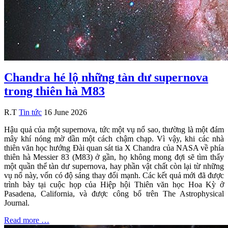
Chandra hé lộ những tàn dư supernova
trong thiên hà M83
R.T
Tin tức
16 June 2026
Hậu quả của một supernova, tức một vụ nổ sao, thường là một đám
mây khí nóng mờ dần một cách chậm chạp. Vì vậy, khi các nhà
thiên văn học hướng Đài quan sát tia X Chandra của NASA về phía
thiên hà Messier 83 (M83) ở gần, họ không mong đợi sẽ tìm thấy
một quần thể tàn dư supernova, hay phần vật chất còn lại từ những
vụ nổ này, vốn có độ sáng thay đổi mạnh. Các kết quả mới đã được
trình bày tại cuộc họp của Hiệp hội Thiên văn học Hoa Kỳ ở
Pasadena, California, và được công bố trên The Astrophysical
Journal.
Read more …