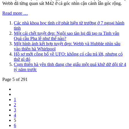
Webb đã từng quan sát M42 ở cả góc nhìn cận cảnh lẫn góc rộng.
Read more …
Các nhà khoa học tình cờ phát hiện từ trường ở 7 ngoại hành
tinh
Một cái chết tuyệt đẹp: Ngôi sao tàn lụi đã tạo ra Tinh vân
Quả cầu Pha lê như thế nào?
Một hình ảnh kết hợp tuyệt đẹp: Webb và Hubble nhìn sâu
vào thiên hà Whirlpool
Hồ sơ mới công bố về UFO: không có câu trả lời, nhưng có
thứ gì đó
Cụm thiên hà yên tĩnh đang che giấu một quá khứ dữ dội từ 4
tỷ năm trước
Page 5 of 291
1
2
3
4
5
6