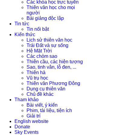
Các khóa học trực tuyến
Thiên văn học cho mọi
người
Bài giảng độc lập
Tin tức
Tin nổi bật
Kiến thức
Lịch sử thiên văn học
Trái Đất và sự sống
Hệ Mặt Trời
Các chòm sao
Thiên cầu, các hiện tượng
Sao, tinh vân, lỗ đen, ...
Thiên hà
Vũ trụ học
Thiên văn Phương Đông
Dụng cụ thiên văn
Chủ đề khác
Tham khảo
Bài viết, ý kiến
Phim, tài liệu, tiện ích
Giải trí
English website
Donate
Sky Events