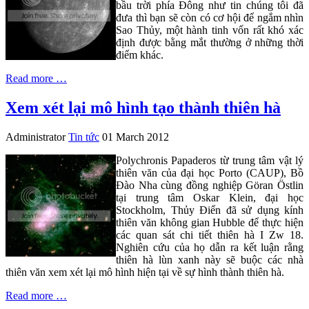
bầu trời phía Đông như tin chúng tôi đã
đưa thì bạn sẽ còn có cơ hội để ngắm nhìn
Sao Thủy, một hành tinh vốn rất khó xác
định được bằng mắt thường ở những thời
điểm khác.
Read more …
Xem xét lại mô hình tạo thành thiên hà
Administrator
Tin tức
01 March 2012
Polychronis Papaderos từ trung tâm vật lý
thiên văn của đại học Porto (CAUP), Bồ
Đào Nha cùng đồng nghiệp Göran Östlin
tại trung tâm Oskar Klein, đại học
Stockholm, Thủy Điển đã sử dụng kính
thiên văn không gian Hubble để thực hiện
các quan sát chi tiết thiên hà I Zw 18.
Nghiên cứu của họ dẫn ra kết luận rằng
thiên hà lùn xanh này sẽ buộc các nhà
thiên văn xem xét lại mô hình hiện tại về sự hình thành thiên hà.
Read more …