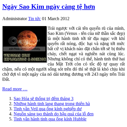
Ngày Sao Kim ngày càng tệ hơn
Administrator
Tin tức
01 March 2012
Trái ngược với cái tên quyến rũ của mình,
Sao Kim (Venus - tên của nữ thần sắc đẹp)
là một hành tinh tới từ địa ngục với khí
quyển rất nóng, độc hại và nặng tới mức
bất cứ vị khách nào đặt chân tới sẽ bị thiêu
chảy, chết ngạt và nghiền nát cùng lúc.
Nhưng không chỉ có thế, hành tinh thứ hai
của Mặt Trời còn có tốc độ tự quay rất
chậm, nếu có một người sống sót trên đó thì sẽ thật là khó chịu khi
chờ đợi vì một ngày của nó dài tương đương với 243 ngày trên Trái
Đất.
Read more …
Sao Hỏa sẽ thống trị đêm tháng 3
Những hành tinh lang thang trong thiên hà
Tinh vân Veil qua ống kính nghiệp dư
Nguồn sáng tạo thành do hậu quả của lỗ đen
Tinh vân hành tinh qua ống kính Hubble