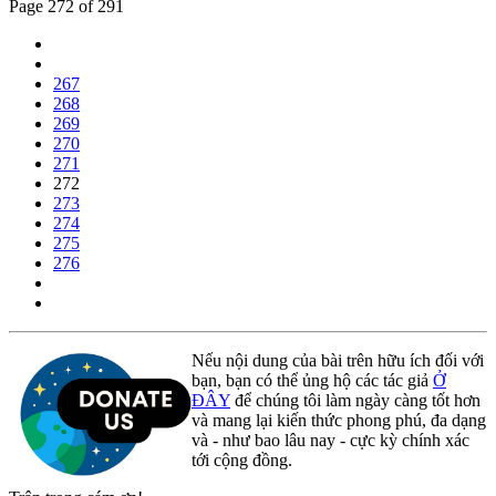
Page 272 of 291
267
268
269
270
271
272
273
274
275
276
Nếu nội dung của bài trên hữu ích đối với
bạn, bạn có thể ủng hộ các tác giả
Ở
ĐÂY
để chúng tôi làm ngày càng tốt hơn
và mang lại kiến thức phong phú, đa dạng
và - như bao lâu nay - cực kỳ chính xác
tới cộng đồng.