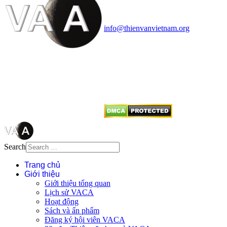
Văn phòng: 90b Khương Đình,
quận Thanh Xuân, Hà Nội
Điện thoại: 091.530.1116; Email:
info@thienvanvietnam.org
Mọi bài viết tại đây thuộc bản
quyền của VACA, vui lòng ghi rõ
tên tác giả và nguồn trích
dẫn
Thienvanvietnam.org
khi quý
vị tái sử dụng bất cứ nội dung nào
từ website này.
Search
Trang chủ
Giới thiệu
Giới thiệu tổng quan
Lịch sử VACA
Hoạt động
Sách và ấn phẩm
Đăng ký hội viên VACA