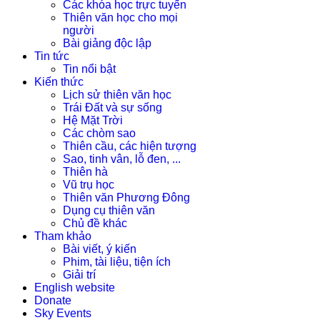
Các khóa học trực tuyến
Thiên văn học cho mọi
người
Bài giảng độc lập
Tin tức
Tin nổi bật
Kiến thức
Lịch sử thiên văn học
Trái Đất và sự sống
Hệ Mặt Trời
Các chòm sao
Thiên cầu, các hiện tượng
Sao, tinh vân, lỗ đen, ...
Thiên hà
Vũ trụ học
Thiên văn Phương Đông
Dụng cụ thiên văn
Chủ đề khác
Tham khảo
Bài viết, ý kiến
Phim, tài liệu, tiện ích
Giải trí
English website
Donate
Sky Events