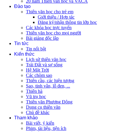
20 năm Thiên văn học và VACA
Đào tạo
Thiên văn học cho trẻ em
Giới thiệu / Hợp tác
Đăng ký/nhận thông tin lớp học
Các khóa học trực tuyến
Thiên văn học cho mọi người
Bài giảng độc lập
Tin tức
Tin nổi bật
Kiến thức
Lịch sử thiên văn học
Trái Đất và sự sống
Hệ Mặt Trời
Các chòm sao
Thiên cầu, các hiện tượng
Sao, tinh vân, lỗ đen, ...
Thiên hà
Vũ trụ học
Thiên văn Phương Đông
Dụng cụ thiên văn
Chủ đề khác
Tham khảo
Bài viết, ý kiến
Phim, tài liệu, tiện ích