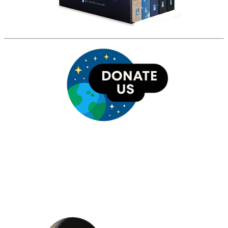
HỘI THIÊN
VĂN VÀ VŨ TRỤ
HỌC VIỆT NAM
Vietnam Astronomy and
Cosmology Association (VACA)