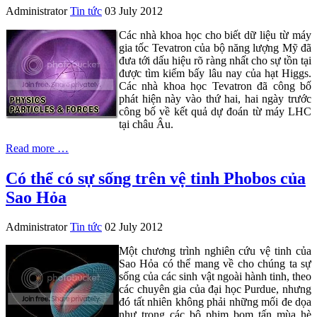
Administrator
Tin tức
03 July 2012
Các nhà khoa học cho biết dữ liệu từ máy
gia tốc Tevatron của bộ năng lượng Mỹ đã
đưa tới dấu hiệu rõ ràng nhất cho sự tồn tại
được tìm kiếm bấy lâu nay của hạt Higgs.
Các nhà khoa học Tevatron đã công bố
phát hiện này vào thứ hai, hai ngày trước
công bố về kết quả dự đoán từ máy LHC
tại châu Âu.
Read more …
Có thể có sự sống trên vệ tinh Phobos của
Sao Hỏa
Administrator
Tin tức
02 July 2012
Một chương trình nghiên cứu vệ tinh của
Sao Hỏa có thể mang về cho chúng ta sự
sống của các sinh vật ngoài hành tinh, theo
các chuyên gia của đại học Purdue, nhưng
đó tất nhiên không phải những mối đe dọa
như trong các bộ phim bom tấn mùa hè