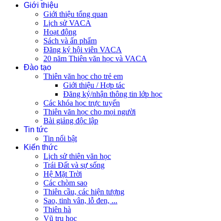
Giới thiệu
Giới thiệu tổng quan
Lịch sử VACA
Hoạt động
Sách và ấn phẩm
Đăng ký hội viên VACA
20 năm Thiên văn học và VACA
Đào tạo
Thiên văn học cho trẻ em
Giới thiệu / Hợp tác
Đăng ký/nhận thông tin lớp học
Các khóa học trực tuyến
Thiên văn học cho mọi người
Bài giảng độc lập
Tin tức
Tin nổi bật
Kiến thức
Lịch sử thiên văn học
Trái Đất và sự sống
Hệ Mặt Trời
Các chòm sao
Thiên cầu, các hiện tượng
Sao, tinh vân, lỗ đen, ...
Thiên hà
Vũ trụ học