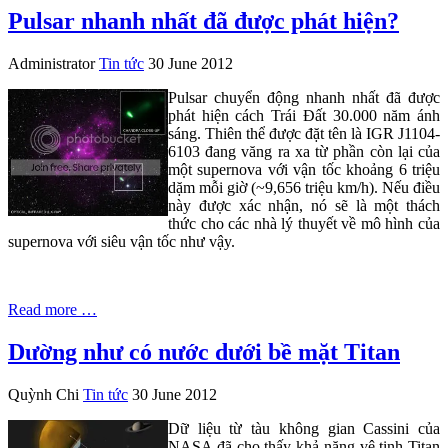
Pulsar nhanh nhất đã được phát hiện?
Administrator
Tin tức
30 June 2012
Pulsar chuyển động nhanh nhất đã được
phát hiện cách Trái Đất 30.000 năm ánh
sáng. Thiên thể được đặt tên là IGR J1104-
6103 đang văng ra xa từ phần còn lại của
một supernova với vận tốc khoảng 6 triệu
dặm mỗi giờ (~9,656 triệu km/h). Nếu điều
này được xác nhận, nó sẽ là một thách
thức cho các nhà lý thuyết về mô hình của
supernova với siêu vận tốc như vậy.
Read more …
Dường như có nước dưới bề mặt Titan
Quỳnh Chi
Tin tức
30 June 2012
Dữ liệu từ tàu không gian Cassini của
NASA đã cho thấy khả năng vệ tinh Titan