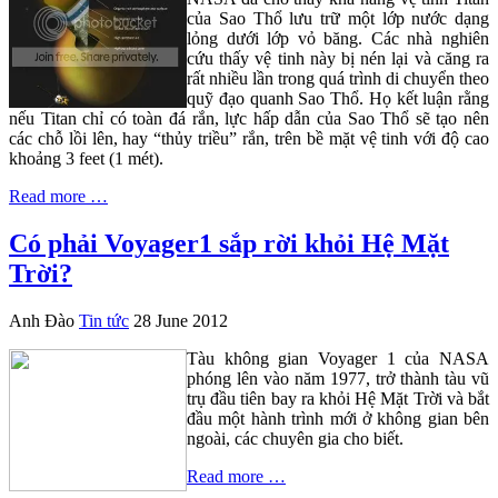
của Sao Thổ lưu trữ một lớp nước dạng
lỏng dưới lớp vỏ băng. Các nhà nghiên
cứu thấy vệ tinh này bị nén lại và căng ra
rất nhiều lần trong quá trình di chuyển theo
quỹ đạo quanh Sao Thổ. Họ kết luận rằng
nếu Titan chỉ có toàn đá rắn, lực hấp dẫn của Sao Thổ sẽ tạo nên
các chỗ lồi lên, hay “thủy triều” rắn, trên bề mặt vệ tinh với độ cao
khoảng 3 feet (1 mét).
Read more …
Có phải Voyager1 sắp rời khỏi Hệ Mặt
Trời?
Anh Đào
Tin tức
28 June 2012
Tàu không gian Voyager 1 của NASA
phóng lên vào năm 1977, trở thành tàu vũ
trụ đầu tiên bay ra khỏi Hệ Mặt Trời và bắt
đầu một hành trình mới ở không gian bên
ngoài, các chuyên gia cho biết.
Read more …