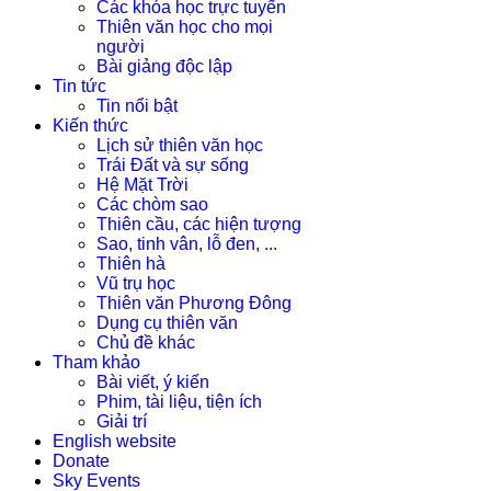
Các khóa học trực tuyến
Thiên văn học cho mọi
người
Bài giảng độc lập
Tin tức
Tin nổi bật
Kiến thức
Lịch sử thiên văn học
Trái Đất và sự sống
Hệ Mặt Trời
Các chòm sao
Thiên cầu, các hiện tượng
Sao, tinh vân, lỗ đen, ...
Thiên hà
Vũ trụ học
Thiên văn Phương Đông
Dụng cụ thiên văn
Chủ đề khác
Tham khảo
Bài viết, ý kiến
Phim, tài liệu, tiện ích
Giải trí
English website
Donate
Sky Events