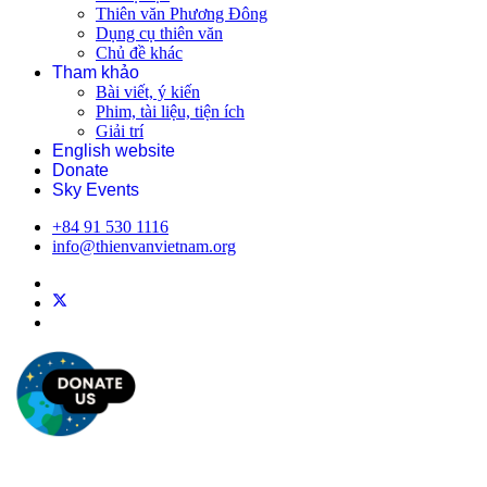
Thiên văn Phương Đông
Dụng cụ thiên văn
Chủ đề khác
Tham khảo
Bài viết, ý kiến
Phim, tài liệu, tiện ích
Giải trí
English website
Donate
Sky Events
+84 91 530 1116
info@thienvanvietnam.org