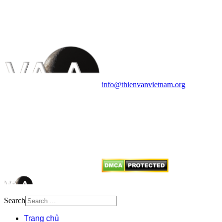
VĂN VÀ VŨ TRỤ
HỌC VIỆT NAM
Vietnam Astronomy and
Cosmology Association (VACA)
Văn phòng: 90b Khương Đình,
quận Thanh Xuân, Hà Nội
Điện thoại: 091.530.1116; Email:
info@thienvanvietnam.org
Mọi bài viết tại đây thuộc bản
quyền của VACA, vui lòng ghi rõ
tên tác giả và nguồn trích
dẫn
Thienvanvietnam.org
khi quý
vị tái sử dụng bất cứ nội dung nào
từ website này.
Search
Trang chủ