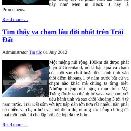
này như Men in Black 3 hay là
Prometheus.
Read more …
Tìm thấy va chạm lâu đời nhất trên Trái
Đất
Administrator
Tin tức
01 July 2012
Một miệng núi rộng 100km đã được phát
hiện ở Greenland, nó là hậu quả va chạm
của một sao chổi hoặc tiểu hành tinh vào
thời điểm khoảng 1 tỷ năm trước bất cứ va
chạm nào khác mà chúng ta từng biết.
Những miệng núi ngoạn mục trên Mặt
Trăng được tạo thành từ vavs va chạm với
tiểu hành tinh và sao chổi khoảng 3 tới 4 tỷ
năm trước. Trái Đất sớm với lực hấp dẫn lớn hơn rất nhiều, hẳn phải
có nhiều va chạm hơn và thời điểm đó, nhưng các bằng chứng đã
mai một hoặc bị che lấp bởi các lớp đá trẻ hơn.
Read more …