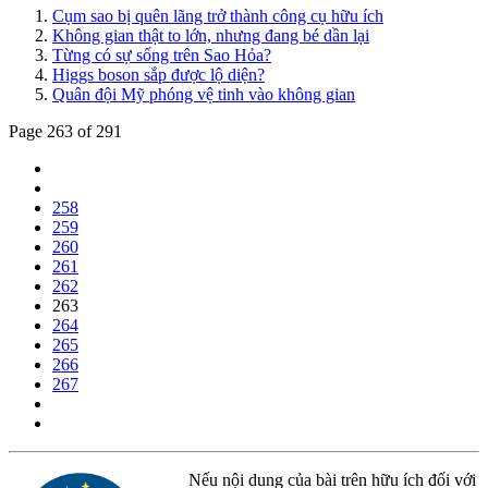
Cụm sao bị quên lãng trở thành công cụ hữu ích
Không gian thật to lớn, nhưng đang bé dần lại
Từng có sự sống trên Sao Hỏa?
Higgs boson sắp được lộ diện?
Quân đội Mỹ phóng vệ tinh vào không gian
Page 263 of 291
258
259
260
261
262
263
264
265
266
267
Nếu nội dung của bài trên hữu ích đối với