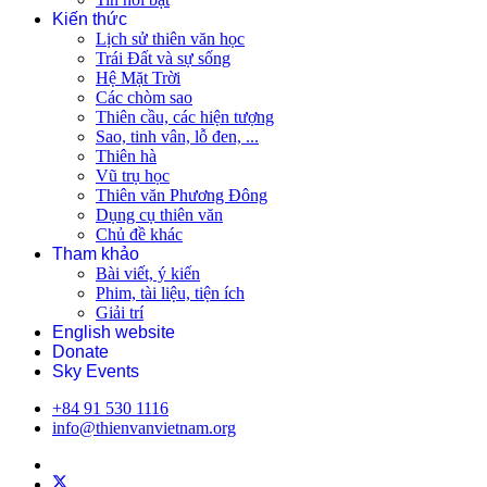
Kiến thức
Lịch sử thiên văn học
Trái Đất và sự sống
Hệ Mặt Trời
Các chòm sao
Thiên cầu, các hiện tượng
Sao, tinh vân, lỗ đen, ...
Thiên hà
Vũ trụ học
Thiên văn Phương Đông
Dụng cụ thiên văn
Chủ đề khác
Tham khảo
Bài viết, ý kiến
Phim, tài liệu, tiện ích
Giải trí
English website
Donate
Sky Events
+84 91 530 1116
info@thienvanvietnam.org