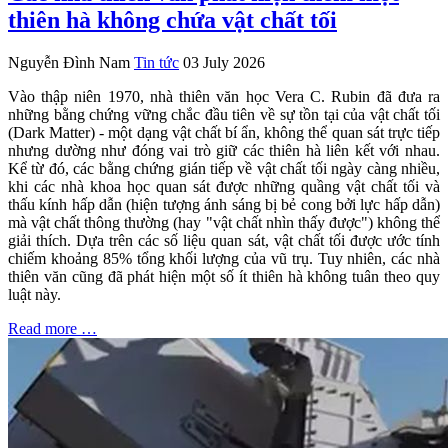
thiên hà không chứa vật chất tối
Nguyễn Đình Nam
Tin tức
03 July 2026
Vào thập niên 1970, nhà thiên văn học Vera C. Rubin đã đưa ra
những bằng chứng vững chắc đầu tiên về sự tồn tại của vật chất tối
(Dark Matter) - một dạng vật chất bí ẩn, không thể quan sát trực tiếp
nhưng dường như đóng vai trò giữ các thiên hà liên kết với nhau.
Kể từ đó, các bằng chứng gián tiếp về vật chất tối ngày càng nhiều,
khi các nhà khoa học quan sát được những quầng vật chất tối và
thấu kính hấp dẫn (hiện tượng ánh sáng bị bẻ cong bởi lực hấp dẫn)
mà vật chất thông thường (hay "vật chất nhìn thấy được") không thể
giải thích. Dựa trên các số liệu quan sát, vật chất tối được ước tính
chiếm khoảng 85% tổng khối lượng của vũ trụ. Tuy nhiên, các nhà
thiên văn cũng đã phát hiện một số ít thiên hà không tuân theo quy
luật này.
Read more …