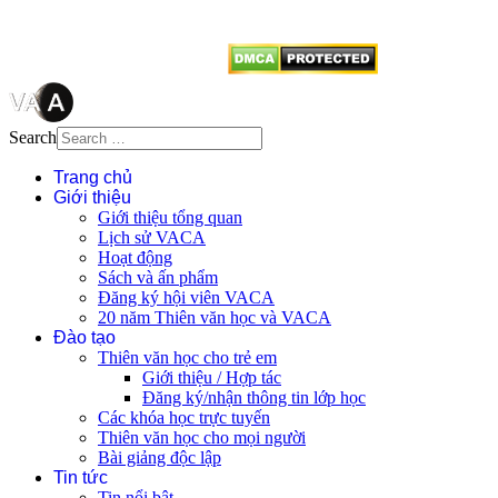
từ website này.
Search
Trang chủ
Giới thiệu
Giới thiệu tổng quan
Lịch sử VACA
Hoạt động
Sách và ấn phẩm
Đăng ký hội viên VACA
20 năm Thiên văn học và VACA
Đào tạo
Thiên văn học cho trẻ em
Giới thiệu / Hợp tác
Đăng ký/nhận thông tin lớp học
Các khóa học trực tuyến
Thiên văn học cho mọi người
Bài giảng độc lập
Tin tức
Tin nổi bật