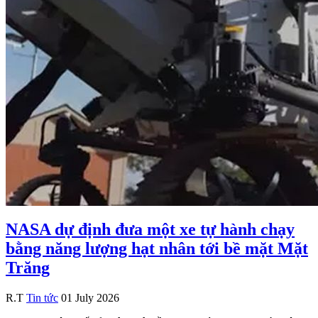
NASA dự định đưa một xe tự hành chạy
bằng năng lượng hạt nhân tới bề mặt Mặt
Trăng
R.T
Tin tức
01 July 2026