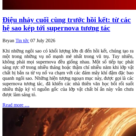
Điệu nhảy cuối cùng trước hồi kết: từ các
hệ sao kép tới supernova tương tác
Bryan
Tin tức
07 July 2026
Khi những ngôi sao có khối lượng lớn đi đến hồi kết, chúng tạo ra
một trong những vụ nổ mạnh mẽ nhất trong vũ trụ. Tuy nhiên,
không phải mọi supernova đều giống nhau. Một số tiếp tục phát
sáng rực rỡ trong nhiều tháng hoặc thậm chí nhiều năm khi lớp vật
chất bị bắn ra từ vụ nổ va chạm với các đám mây khí đậm đặc bao
quanh ngôi sao. Những hiện tượng ngoạn mục này, được gọi là các
supernova tương tác, đã khiến các nhà thiên văn học bối rối suốt
nhiều thập kỷ vì nguồn gốc của lớp vật chất bí ẩn này vẫn chưa
được làm sáng tỏ.
Read more …