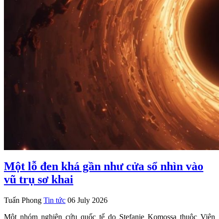
Một lỗ đen khá gần như cửa sổ nhìn vào
vũ trụ sơ khai
Tuấn Phong
Tin tức
06 July 2026
Một nhóm nghiên cứu quốc tế do Stefanie Komossa thuộc Viện