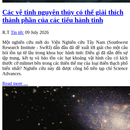
Các vệ tinh nguyên thủy có thể giải thích
thành phần của các tiểu hành tinh
R.T
Tin tức
09 July 2026
Một nghiên cứu mới do Viện Nghiên cứu Tây Nam (Southwest
Research Institute - SwRI) dẫn đầu đã đề xuất lời giải cho một câu
hỏi tồn tại từ lâu trong khoa học hành tinh: Điều gì đã dẫn đến sự
tập trung, kết tụ và bảo tồn các hạt khoáng vật hình cầu có kích
thước cỡ milimet bên trong các thiên thể mẹ của loại thiên thạch phổ
biến nhất? Nghiên cứu này đã được công bố trên tạp chí Science
Advances.
Read more …