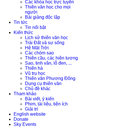
Các khóa học trực tuyến
Thiên văn học cho mọi
người
Bài giảng độc lập
Tin tức
Tin nổi bật
Kiến thức
Lịch sử thiên văn học
Trái Đất và sự sống
Hệ Mặt Trời
Các chòm sao
Thiên cầu, các hiện tượng
Sao, tinh vân, lỗ đen, ...
Thiên hà
Vũ trụ học
Thiên văn Phương Đông
Dụng cụ thiên văn
Chủ đề khác
Tham khảo
Bài viết, ý kiến
Phim, tài liệu, tiện ích
Giải trí
English website
Donate
Sky Events