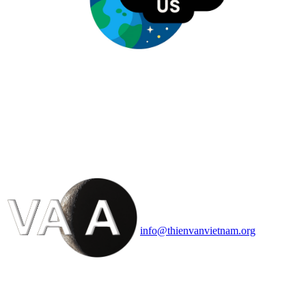
HỘI THIÊN
VĂN VÀ VŨ TRỤ
HỌC VIỆT NAM
Vietnam Astronomy and
Cosmology Association (VACA)
Văn phòng: 90b Khương Đình,
quận Thanh Xuân, Hà Nội
Điện thoại: 091.530.1116; Email:
info@thienvanvietnam.org
Mọi bài viết tại đây thuộc bản
quyền của VACA, vui lòng ghi rõ
tên tác giả và nguồn trích
dẫn
Thienvanvietnam.org
khi quý
vị tái sử dụng bất cứ nội dung nào