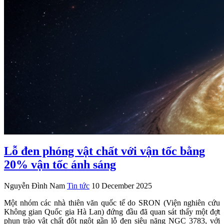
Lỗ đen phóng vật chất với vận tốc bằng
20% vận tốc ánh sáng
Nguyễn Đình Nam
Tin tức
10 December 2025
Một nhóm các nhà thiên văn quốc tế do SRON (Viện nghiên cứu
Không gian Quốc gia Hà Lan) đứng đầu đã quan sát thấy một đợt
phun trào vật chất đột ngột gần lỗ đen siêu nặng NGC 3783, với