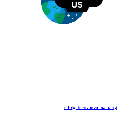
HỘI THIÊN
VĂN VÀ VŨ TRỤ
HỌC VIỆT NAM
Vietnam Astronomy and
Cosmology Association (VACA)
Văn phòng: 90b Khương Đình,
quận Thanh Xuân, Hà Nội
Điện thoại: 091.530.1116; Email:
info@thienvanvietnam.org
Mọi bài viết tại đây thuộc bản
quyền của VACA, vui lòng ghi rõ
tên tác giả và nguồn trích
dẫn
Thienvanvietnam.org
khi quý