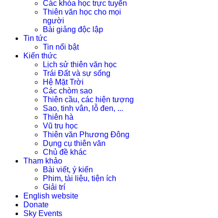
Các khóa học trực tuyến
Thiên văn học cho mọi
người
Bài giảng độc lập
Tin tức
Tin nổi bật
Kiến thức
Lịch sử thiên văn học
Trái Đất và sự sống
Hệ Mặt Trời
Các chòm sao
Thiên cầu, các hiện tượng
Sao, tinh vân, lỗ đen, ...
Thiên hà
Vũ trụ học
Thiên văn Phương Đông
Dụng cụ thiên văn
Chủ đề khác
Tham khảo
Bài viết, ý kiến
Phim, tài liệu, tiện ích
Giải trí
English website
Donate
Sky Events