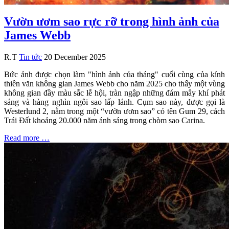
Vườn ươm sao rực rỡ trong hình ảnh của
James Webb
R.T
Tin tức
20 December 2025
Bức ảnh được chọn làm "hình ảnh của tháng" cuối cùng của kính
thiên văn không gian James Webb cho năm 2025 cho thấy một vùng
không gian đầy màu sắc lễ hội, tràn ngập những đám mây khí phát
sáng và hàng nghìn ngôi sao lấp lánh. Cụm sao này, được gọi là
Westerlund 2, nằm trong một “vườn ươm sao” có tên Gum 29, cách
Trái Đất khoảng 20.000 năm ánh sáng trong chòm sao Carina.
Read more …