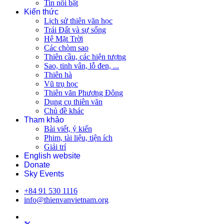
Tin nổi bật
Kiến thức
Lịch sử thiên văn học
Trái Đất và sự sống
Hệ Mặt Trời
Các chòm sao
Thiên cầu, các hiện tượng
Sao, tinh vân, lỗ đen, ...
Thiên hà
Vũ trụ học
Thiên văn Phương Đông
Dụng cụ thiên văn
Chủ đề khác
Tham khảo
Bài viết, ý kiến
Phim, tài liệu, tiện ích
Giải trí
English website
Donate
Sky Events
+84 91 530 1116
info@thienvanvietnam.org