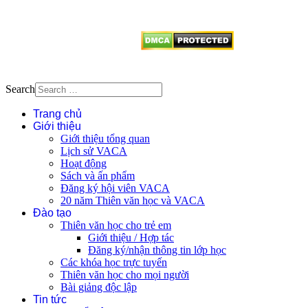
vị tái sử dụng bất cứ nội dung nào
từ website này.
Search
Trang chủ
Giới thiệu
Giới thiệu tổng quan
Lịch sử VACA
Hoạt động
Sách và ấn phẩm
Đăng ký hội viên VACA
20 năm Thiên văn học và VACA
Đào tạo
Thiên văn học cho trẻ em
Giới thiệu / Hợp tác
Đăng ký/nhận thông tin lớp học
Các khóa học trực tuyến
Thiên văn học cho mọi người
Bài giảng độc lập
Tin tức