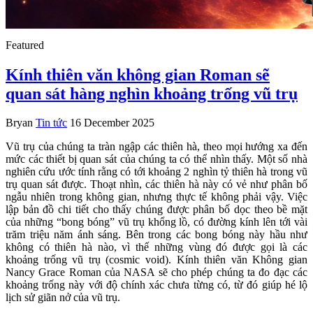
Featured
Kính thiên văn không gian Roman sẽ
quan sát hàng nghìn khoảng trống vũ trụ
Bryan
Tin tức
16 December 2025
Vũ trụ của chúng ta tràn ngập các thiên hà, theo mọi hướng xa đến
mức các thiết bị quan sát của chúng ta có thể nhìn thấy. Một số nhà
nghiên cứu ước tính rằng có tới khoảng 2 nghìn tỷ thiên hà trong vũ
trụ quan sát được. Thoạt nhìn, các thiên hà này có vẻ như phân bố
ngẫu nhiên trong không gian, nhưng thực tế không phải vậy. Việc
lập bản đồ chi tiết cho thấy chúng được phân bố dọc theo bề mặt
của những “bong bóng” vũ trụ khổng lồ, có đường kính lên tới vài
trăm triệu năm ánh sáng. Bên trong các bong bóng này hầu như
không có thiên hà nào, vì thế những vùng đó được gọi là các
khoảng trống vũ trụ (cosmic void). Kính thiên văn Không gian
Nancy Grace Roman của NASA sẽ cho phép chúng ta đo đạc các
khoảng trống này với độ chính xác chưa từng có, từ đó giúp hé lộ
lịch sử giãn nở của vũ trụ.