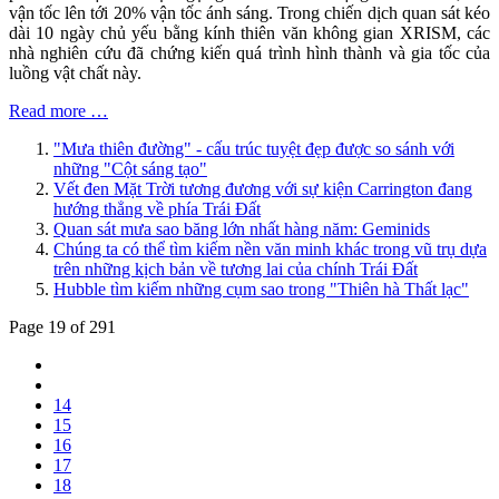
vận tốc lên tới 20% vận tốc ánh sáng. Trong chiến dịch quan sát kéo
dài 10 ngày chủ yếu bằng kính thiên văn không gian XRISM, các
nhà nghiên cứu đã chứng kiến quá trình hình thành và gia tốc của
luồng vật chất này.
Read more …
"Mưa thiên đường" - cấu trúc tuyệt đẹp được so sánh với
những "Cột sáng tạo"
Vết đen Mặt Trời tương đương với sự kiện Carrington đang
hướng thẳng về phía Trái Đất
Quan sát mưa sao băng lớn nhất hàng năm: Geminids
Chúng ta có thể tìm kiếm nền văn minh khác trong vũ trụ dựa
trên những kịch bản về tương lai của chính Trái Đất
Hubble tìm kiếm những cụm sao trong "Thiên hà Thất lạc"
Page 19 of 291
14
15
16
17
18