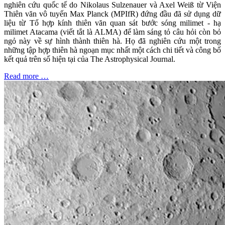
nghiên cứu quốc tế do Nikolaus Sulzenauer và Axel Weiß từ Viện
Thiên văn vô tuyến Max Planck (MPIfR) đứng đầu đã sử dụng dữ
liệu từ Tổ hợp kính thiên văn quan sát bước sóng milimet - hạ
milimet Atacama (viết tắt là ALMA) để làm sáng tỏ câu hỏi còn bỏ
ngỏ này về sự hình thành thiên hà. Họ đã nghiên cứu một trong
những tập hợp thiên hà ngoạn mục nhất một cách chi tiết và công bố
kết quả trên số hiện tại của The Astrophysical Journal.
Read more …