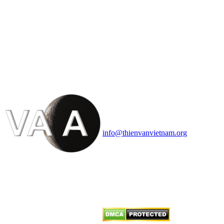
HỘI THIÊN
VĂN VÀ VŨ TRỤ
HỌC VIỆT NAM
Vietnam Astronomy and
Cosmology Association (VACA)
Văn phòng: 90b Khương Đình,
quận Thanh Xuân, Hà Nội
Điện thoại: 091.530.1116; Email:
info@thienvanvietnam.org
Mọi bài viết tại đây thuộc bản
quyền của VACA, vui lòng ghi rõ
tên tác giả và nguồn trích
dẫn
Thienvanvietnam.org
khi quý
vị tái sử dụng bất cứ nội dung nào
từ website này.