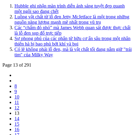
Hubble ghi nhận màn trình diễn ánh sáng tuyệt đẹp quanh
một ngôi sao đang chết
Luồng vật chất từ lỗ đen Jetty McJetface là một trong những
nguồn năng lượng mạnh mẽ nhất trong vũ trụ
Các “chấm đỏ nhỏ” mà James Webb quan sát được thực chất
là lỗ đen sụp đổ trực tiếp
Sự phong phú của các phân tử hữu cơ ẩn sâu trong một nhân
thiên hà bị bao phủ bởi khí và bụi
Có lẽ không phải lỗ đen, mà là vật chất tối đang nắm giữ "trái
tim" của Milky Way
Page 13 of 291
8
9
10
11
12
13
14
15
16
17