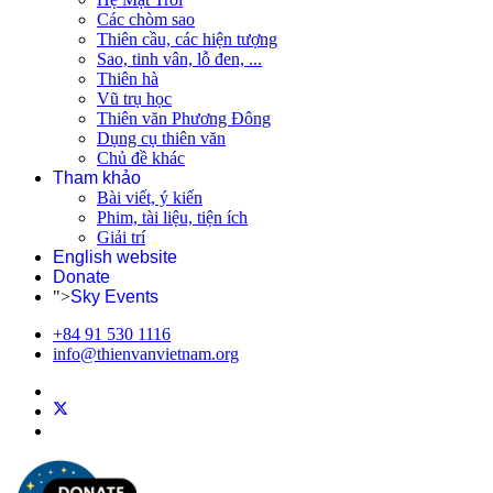
Các chòm sao
Thiên cầu, các hiện tượng
Sao, tinh vân, lỗ đen, ...
Thiên hà
Vũ trụ học
Thiên văn Phương Đông
Dụng cụ thiên văn
Chủ đề khác
Tham khảo
Bài viết, ý kiến
Phim, tài liệu, tiện ích
Giải trí
English website
Donate
">
Sky Events
+84 91 530 1116
info@thienvanvietnam.org