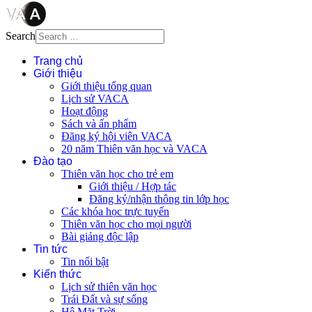
Search
Trang chủ
Giới thiệu
Giới thiệu tổng quan
Lịch sử VACA
Hoạt động
Sách và ấn phẩm
Đăng ký hội viên VACA
20 năm Thiên văn học và VACA
Đào tạo
Thiên văn học cho trẻ em
Giới thiệu / Hợp tác
Đăng ký/nhận thông tin lớp học
Các khóa học trực tuyến
Thiên văn học cho mọi người
Bài giảng độc lập
Tin tức
Tin nổi bật
Kiến thức
Lịch sử thiên văn học
Trái Đất và sự sống
Hệ Mặt Trời