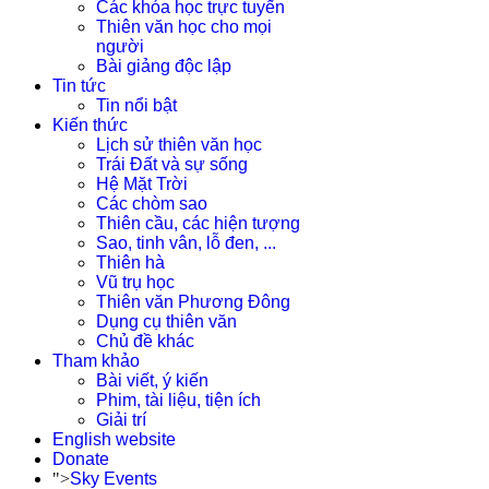
Các khóa học trực tuyến
Thiên văn học cho mọi
người
Bài giảng độc lập
Tin tức
Tin nổi bật
Kiến thức
Lịch sử thiên văn học
Trái Đất và sự sống
Hệ Mặt Trời
Các chòm sao
Thiên cầu, các hiện tượng
Sao, tinh vân, lỗ đen, ...
Thiên hà
Vũ trụ học
Thiên văn Phương Đông
Dụng cụ thiên văn
Chủ đề khác
Tham khảo
Bài viết, ý kiến
Phim, tài liệu, tiện ích
Giải trí
English website
Donate
">
Sky Events