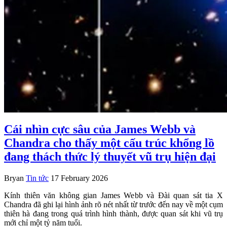
Cái nhìn cực sâu của James Webb và
Chandra cho thấy một cấu trúc khổng lồ
đang thách thức lý thuyết vũ trụ hiện đại
Bryan
Tin tức
17 February 2026
Kính thiên văn không gian James Webb và Đài quan sát tia X
Chandra đã ghi lại hình ảnh rõ nét nhất từ trước đến nay về một cụm
thiên hà đang trong quá trình hình thành, được quan sát khi vũ trụ
mới chỉ một tỷ năm tuổi.