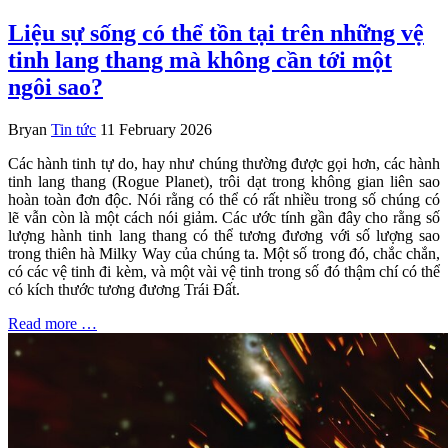
Liệu sự sống có thể tồn tại trên những vệ
tinh lang thang mà không cần tới một
ngôi sao?
Bryan
Tin tức
11 February 2026
Các hành tinh tự do, hay như chúng thường được gọi hơn, các hành
tinh lang thang (Rogue Planet), trôi dạt trong không gian liên sao
hoàn toàn đơn độc. Nói rằng có thể có rất nhiều trong số chúng có
lẽ vẫn còn là một cách nói giảm. Các ước tính gần đây cho rằng số
lượng hành tinh lang thang có thể tương đương với số lượng sao
trong thiên hà Milky Way của chúng ta. Một số trong đó, chắc chắn,
có các vệ tinh đi kèm, và một vài vệ tinh trong số đó thậm chí có thể
có kích thước tương đương Trái Đất.
Read more …