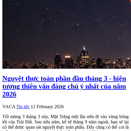
Nguyệt thực toàn phần đầu tháng 3 - hiện
tượng thiên văn đáng chú ý nhất của năm
2026
VACA
Tin tức
12 February 2026
Tối mùng 3 tháng 3 này, Mặt Trăng một lần nữa đi vào vùng bóng
tối của Trái Đất. Sau nửa năm, kể từ tháng 9 năm ngoái, bạn sẽ lại
có thể được quan sát nguyệt thực toàn phần. Đây cũng có thể coi là