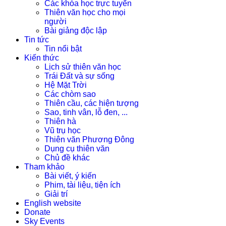
Các khóa học trực tuyến
Thiên văn học cho mọi
người
Bài giảng độc lập
Tin tức
Tin nổi bật
Kiến thức
Lịch sử thiên văn học
Trái Đất và sự sống
Hệ Mặt Trời
Các chòm sao
Thiên cầu, các hiện tượng
Sao, tinh vân, lỗ đen, ...
Thiên hà
Vũ trụ học
Thiên văn Phương Đông
Dụng cụ thiên văn
Chủ đề khác
Tham khảo
Bài viết, ý kiến
Phim, tài liệu, tiện ích
Giải trí
English website
Donate
Sky Events