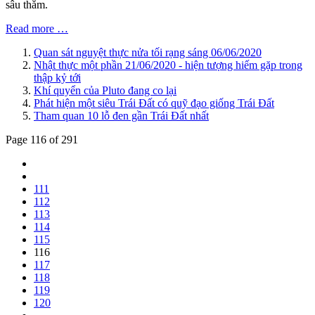
sâu thẳm.
Read more …
Quan sát nguyệt thực nửa tối rạng sáng 06/06/2020
Nhật thực một phần 21/06/2020 - hiện tượng hiếm gặp trong
thập kỷ tới
Khí quyển của Pluto đang co lại
Phát hiện một siêu Trái Đất có quỹ đạo giống Trái Đất
Tham quan 10 lỗ đen gần Trái Đất nhất
Page 116 of 291
111
112
113
114
115
116
117
118
119
120