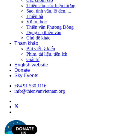
Các chòm sao
Thiên cầu, các hiện tượng
Sao, tinh vân, lỗ đen, ...
Thiên hà
Vũ trụ học
Thiên văn Phương Đông
Dụng cụ thiên văn
Chủ đề khác
Tham khảo
Bài viết, ý kiến
Phim, tài liệu, tiện ích
Giải trí
English website
Donate
Sky Events
+84 91 530 1116
info@thienvanvietnam.org