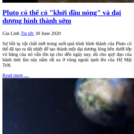
Pluto có thể có "khởi đầu nóng" và đại
dương hình thành sớm
Gia Linh
Tin tức
30 June 2020
Sự bồi tụ vật chất mới trong suốt quá trình hình thành của Pluto có
thể đã tạo ra đủ nhiệt để tạo thành một đại dương lỏng bên dưới lớp
vỏ băng của nó vẫn tồn tại cho đến ngày nay, dù cho quỹ đạo của
hành tinh lùn này nằm rất xa ở vùng ngoài lạnh lẽo của Hệ Mặt
Trời.
Read more …