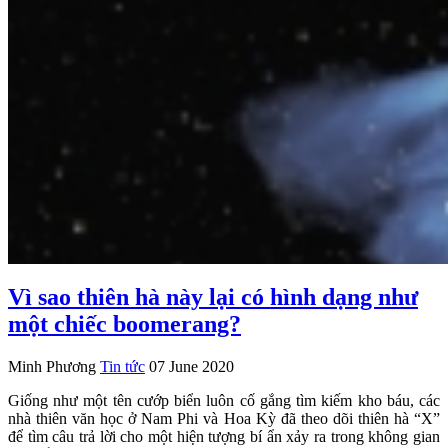
Vì sao thiên hà này lại có hình dạng như
một chiếc boomerang?
Minh Phương
Tin tức
07 June 2020
Giống như một tên cướp biển luôn cố gắng tìm kiếm kho báu, các
nhà thiên văn học ở Nam Phi và Hoa Kỳ đã theo dõi thiên hà “X”
để tìm câu trả lời cho một hiện tượng bí ẩn xảy ra trong không gian