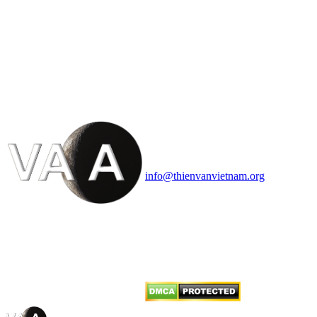
HỘI THIÊN
VĂN VÀ VŨ TRỤ
HỌC VIỆT NAM
Vietnam Astronomy and
Cosmology Association (VACA)
Văn phòng: 90b Khương Đình,
quận Thanh Xuân, Hà Nội
Điện thoại: 091.530.1116; Email:
info@thienvanvietnam.org
Mọi bài viết tại đây thuộc bản
quyền của VACA, vui lòng ghi rõ
tên tác giả và nguồn trích
dẫn
Thienvanvietnam.org
khi quý
vị tái sử dụng bất cứ nội dung nào
từ website này.