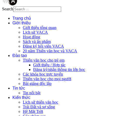
Search
Trang chủ
Giới thiệu
Giới thiệu tổng quan
Lịch sử VACA
Hoạt động
Sách và ấn phẩm
Đăng ký hội viên VACA
20 năm Thiên văn học và VACA
Đào tạo
Thiên văn học cho trẻ em
Giới thiệu / Hợp tác
Đăng ký/nhận thông tin lớp học
Các khóa học trực tuyến
Thiên văn học cho mọi người
Bài giảng độc lập
Tin tức
Tin nổi bật
Kiến thức
Lịch sử thiên văn học
Trái Đất và sự sống
Hệ Mặt Trời