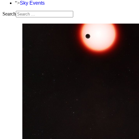
">
Sky Events
Search