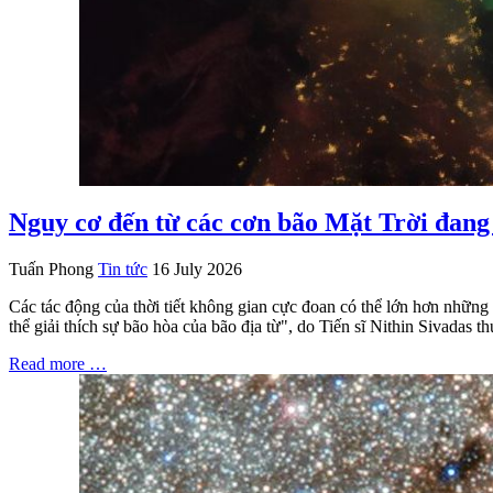
Nguy cơ đến từ các cơn bão Mặt Trời đang 
Tuấn Phong
Tin tức
16 July 2026
Các tác động của thời tiết không gian cực đoan có thể lớn hơn những 
thể giải thích sự bão hòa của bão địa từ", do Tiến sĩ Nithin Sivada
Read more …