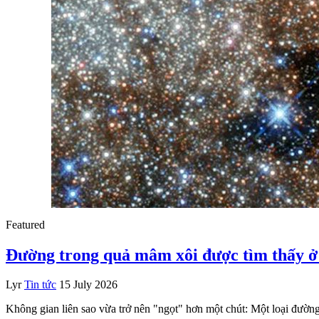
Featured
Đường trong quả mâm xôi được tìm thấy ở t
Lyr
Tin tức
15 July 2026
Không gian liên sao vừa trở nên "ngọt" hơn một chút: Một loại đường