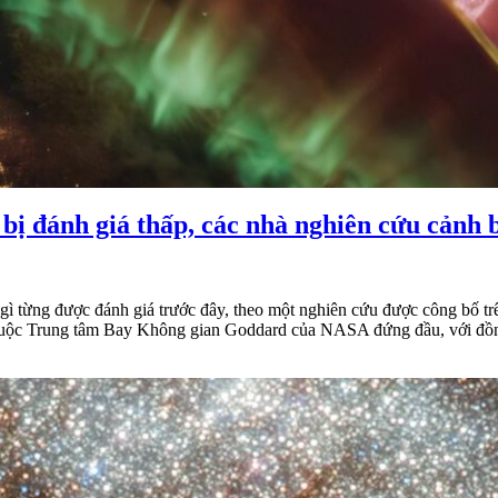
bị đánh giá thấp, các nhà nghiên cứu cảnh 
gì từng được đánh giá trước đây, theo một nghiên cứu được công bố trên 
s thuộc Trung tâm Bay Không gian Goddard của NASA đứng đầu, với đồng