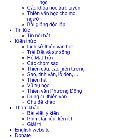
học
Các khóa học trực tuyến
Thiên văn học cho mọi
người
Bài giảng độc lập
Tin tức
Tin nổi bật
Kiến thức
Lịch sử thiên văn học
Trái Đất và sự sống
Hệ Mặt Trời
Các chòm sao
Thiên cầu, các hiện tượng
Sao, tinh vân, lỗ đen, ...
Thiên hà
Vũ trụ học
Thiên văn Phương Đông
Dụng cụ thiên văn
Chủ đề khác
Tham khảo
Bài viết, ý kiến
Phim, tài liệu, tiện ích
Giải trí
English website
Donate