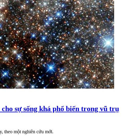
cho sự sống khá phổ biến trong vũ trụ
y, theo một nghiên cứu mới.