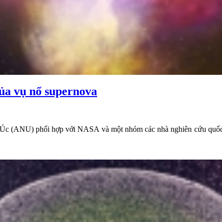
của vụ nổ supernova
 gia Úc (ANU) phối hợp với NASA và một nhóm các nhà nghiên cứu quốc