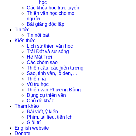
học
Các khóa học trực tuyến
Thiên văn học cho mọi
người
Bài giảng độc lập
Tin tức
Tin nổi bật
Kiến thức
Lịch sử thiên văn học
Trái Đất và sự sống
Hệ Mặt Trời
Các chòm sao
Thiên cầu, các hiện tượng
Sao, tinh vân, lỗ đen, ...
Thiên hà
Vũ trụ học
Thiên văn Phương Đông
Dụng cụ thiên văn
Chủ đề khác
Tham khảo
Bài viết, ý kiến
Phim, tài liệu, tiện ích
Giải trí
English website
Donate