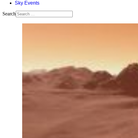
Sky Events
Search