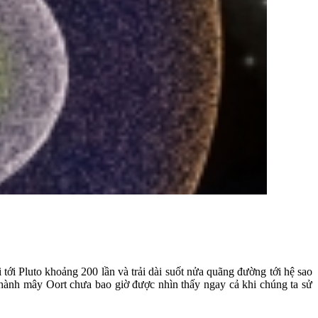
i tới Pluto khoảng 200 lần và trải dài suốt nửa quãng đường tới hệ sao
o thành mây Oort chưa bao giờ được nhìn thấy ngay cả khi chúng ta sử