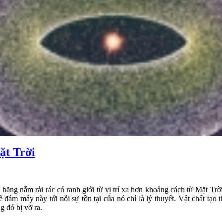
ặt Trời
 băng nằm rải rác có ranh giới từ vị trí xa hơn khoảng cách từ Mặt Trờ
về đám mây này tới nỗi sự tồn tại của nó chỉ là lý thuyết. Vật chất tạ
g đó bị vỡ ra.