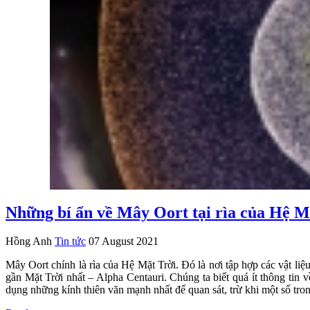
Những bí ẩn về Mây Oort tại rìa của Hệ M
Hồng Anh
Tin tức
07 August 2021
Mây Oort chính là rìa của Hệ Mặt Trời. Đó là nơi tập hợp các vật liệu
gần Mặt Trời nhất – Alpha Centauri. Chúng ta biết quá ít thông tin 
dụng những kính thiên văn mạnh nhất để quan sát, trừ khi một số tron