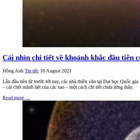
Cái nhìn chi tiết về khoảnh khắc đầu tiên 
Hồng Anh
Tin tức
10 August 2021
Lần đầu tiên từ trước tới nay, các nhà thiên văn tại Đại học Quốc
– cái chết mãnh liệt của các sao – một cách chi tiết chưa từng thấy.
Read more …