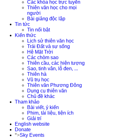
Các khóa học trực tuyến
Thiên văn học cho mọi
người
Bài giảng độc lập
Tin tức
Tin nổi bật
Kiến thức
Lịch sử thiên văn học
Trái Đất và sự sống
Hệ Mặt Trời
Các chòm sao
Thiên cầu, các hiện tượng
Sao, tinh vân, lỗ đen, ...
Thiên hà
Vũ trụ học
Thiên văn Phương Đông
Dụng cụ thiên văn
Chủ đề khác
Tham khảo
Bài viết, ý kiến
Phim, tài liệu, tiện ích
Giải trí
English website
Donate
">
Sky Events