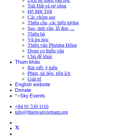
Lịch sử thiên văn học
Trái Đất và sự sống
Hệ Mặt Trời
Các chòm sao
Thiên cầu, các hiện tượng
Sao, tinh vân, lỗ đen, ...
Thiên hà
Vũ trụ học
Thiên văn Phương Đông
Dụng cụ thiên văn
Chủ đề khác
Tham khảo
Bài viết, ý kiến
Phim, tài liệu, tiện ích
Giải trí
English website
Donate
">
Sky Events
+84 91 530 1116
info@thienvanvietnam.org