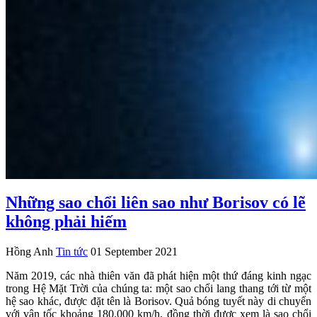
Những sao chổi liên sao như Borisov có lẽ
không phải hiếm
Hồng Anh
Tin tức
01 September 2021
Năm 2019, các nhà thiên văn đã phát hiện một thứ đáng kinh ngạc
trong Hệ Mặt Trời của chúng ta: một sao chổi lang thang tới từ một
hệ sao khác, được đặt tên là Borisov. Quả bóng tuyết này di chuyển
với vận tốc khoảng 180.000 km/h, đồng thời được xem là sao chổi