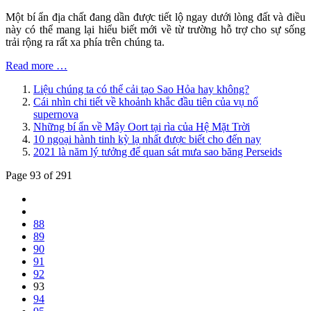
Một bí ẩn địa chất đang dần được tiết lộ ngay dưới lòng đất và điều
này có thể mang lại hiểu biết mới về từ trường hỗ trợ cho sự sống
trải rộng ra rất xa phía trên chúng ta.
Read more …
Liệu chúng ta có thể cải tạo Sao Hỏa hay không?
Cái nhìn chi tiết về khoảnh khắc đầu tiên của vụ nổ
supernova
Những bí ẩn về Mây Oort tại rìa của Hệ Mặt Trời
10 ngoại hành tinh kỳ lạ nhất được biết cho đến nay
2021 là năm lý tưởng để quan sát mưa sao băng Perseids
Page 93 of 291
88
89
90
91
92
93
94