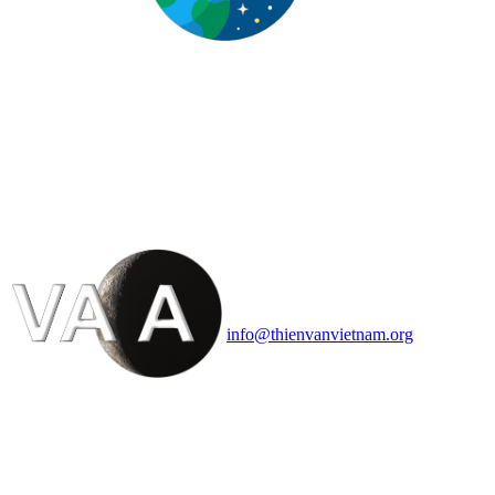
HỘI THIÊN
VĂN VÀ VŨ TRỤ
HỌC VIỆT NAM
Vietnam Astronomy and
Cosmology Association (VACA)
Văn phòng: 90b Khương Đình,
quận Thanh Xuân, Hà Nội
Điện thoại: 091.530.1116; Email:
info@thienvanvietnam.org
Mọi bài viết tại đây thuộc bản
quyền của VACA, vui lòng ghi rõ
tên tác giả và nguồn trích
dẫn
Thienvanvietnam.org
khi quý
vị tái sử dụng bất cứ nội dung nào
từ website này.