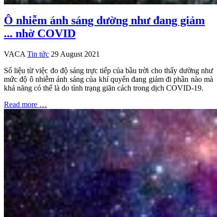
Ô nhiễm ánh sáng dường như đang giảm
... nhờ COVID
VACA
Tin tức
29 August 2021
Số liệu từ việc đo độ sáng trực tiếp của bầu trời cho thấy dường như
mức độ ô nhiễm ánh sáng của khí quyển đang giảm đi phần nào mà
khả năng có thể là do tình trạng giãn cách trong dịch COVID-19.
Read more …