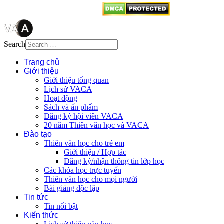
Search
Trang chủ
Giới thiệu
Giới thiệu tổng quan
Lịch sử VACA
Hoạt động
Sách và ấn phẩm
Đăng ký hội viên VACA
20 năm Thiên văn học và VACA
Đào tạo
Thiên văn học cho trẻ em
Giới thiệu / Hợp tác
Đăng ký/nhận thông tin lớp học
Các khóa học trực tuyến
Thiên văn học cho mọi người
Bài giảng độc lập
Tin tức
Tin nổi bật
Kiến thức