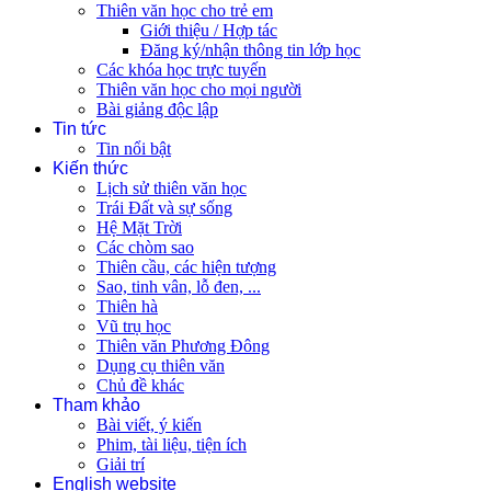
Thiên văn học cho trẻ em
Giới thiệu / Hợp tác
Đăng ký/nhận thông tin lớp học
Các khóa học trực tuyến
Thiên văn học cho mọi người
Bài giảng độc lập
Tin tức
Tin nổi bật
Kiến thức
Lịch sử thiên văn học
Trái Đất và sự sống
Hệ Mặt Trời
Các chòm sao
Thiên cầu, các hiện tượng
Sao, tinh vân, lỗ đen, ...
Thiên hà
Vũ trụ học
Thiên văn Phương Đông
Dụng cụ thiên văn
Chủ đề khác
Tham khảo
Bài viết, ý kiến
Phim, tài liệu, tiện ích
Giải trí
English website