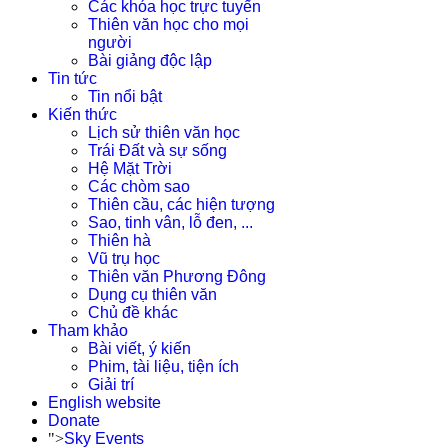
Các khóa học trực tuyến
Thiên văn học cho mọi
người
Bài giảng độc lập
Tin tức
Tin nổi bật
Kiến thức
Lịch sử thiên văn học
Trái Đất và sự sống
Hệ Mặt Trời
Các chòm sao
Thiên cầu, các hiện tượng
Sao, tinh vân, lỗ đen, ...
Thiên hà
Vũ trụ học
Thiên văn Phương Đông
Dụng cụ thiên văn
Chủ đề khác
Tham khảo
Bài viết, ý kiến
Phim, tài liệu, tiện ích
Giải trí
English website
Donate
">
Sky Events