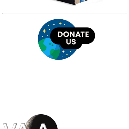
HỘI THIÊN
VĂN VÀ VŨ TRỤ
HỌC VIỆT NAM
Vietnam Astronomy and
Cosmology Association (VACA)
Văn phòng: 90b Khương Đình,
quận Thanh Xuân, Hà Nội