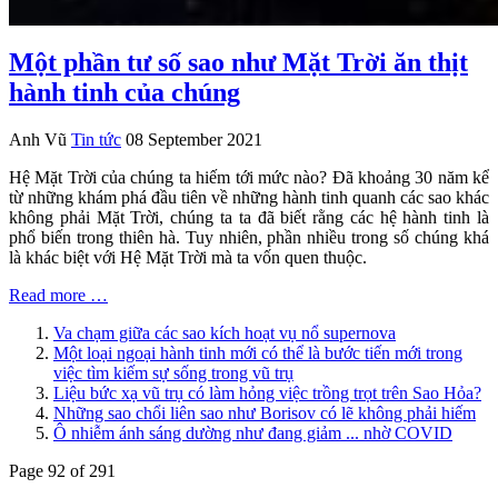
Một phần tư số sao như Mặt Trời ăn thịt
hành tinh của chúng
Anh Vũ
Tin tức
08 September 2021
Hệ Mặt Trời của chúng ta hiếm tới mức nào? Đã khoảng 30 năm kể
từ những khám phá đầu tiên về những hành tinh quanh các sao khác
không phải Mặt Trời, chúng ta ta đã biết rằng các hệ hành tinh là
phổ biến trong thiên hà. Tuy nhiên, phần nhiều trong số chúng khá
là khác biệt với Hệ Mặt Trời mà ta vốn quen thuộc.
Read more …
Va chạm giữa các sao kích hoạt vụ nổ supernova
Một loại ngoại hành tinh mới có thể là bước tiến mới trong
việc tìm kiếm sự sống trong vũ trụ
Liệu bức xạ vũ trụ có làm hỏng việc trồng trọt trên Sao Hỏa?
Những sao chổi liên sao như Borisov có lẽ không phải hiếm
Ô nhiễm ánh sáng dường như đang giảm ... nhờ COVID
Page 92 of 291