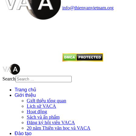
Điện thoại: 091.530.1116; Email:
info@thienvanvietnam.org
Mọi bài viết tại đây thuộc bản
quyền của VACA, vui lòng ghi rõ
tên tác giả và nguồn trích
dẫn
Thienvanvietnam.org
khi quý
vị tái sử dụng bất cứ nội dung nào
từ website này.
Search
Trang chủ
Giới thiệu
Giới thiệu tổng quan
Lịch sử VACA
Hoạt động
Sách và ấn phẩm
Đăng ký hội viên VACA
20 năm Thiên văn học và VACA
Đào tạo