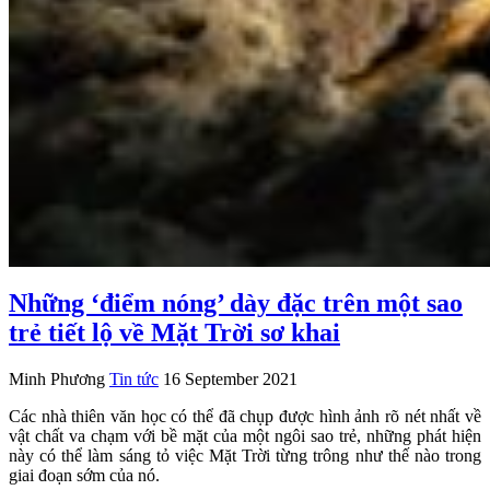
Những ‘điểm nóng’ dày đặc trên một sao
trẻ tiết lộ về Mặt Trời sơ khai
Minh Phương
Tin tức
16 September 2021
Các nhà thiên văn học có thể đã chụp được hình ảnh rõ nét nhất về
vật chất va chạm với bề mặt của một ngôi sao trẻ, những phát hiện
này có thể làm sáng tỏ việc Mặt Trời từng trông như thế nào trong
giai đoạn sớm của nó.