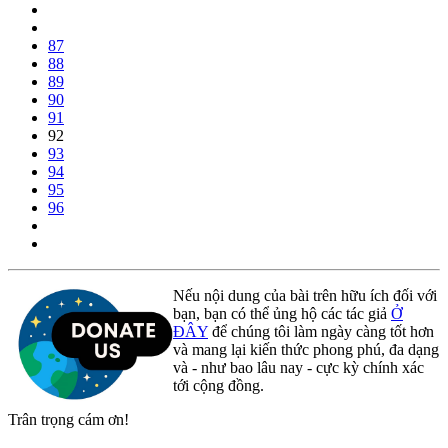
87
88
89
90
91
92
93
94
95
96
Nếu nội dung của bài trên hữu ích đối với
bạn, bạn có thể ủng hộ các tác giả
Ở
ĐÂY
để chúng tôi làm ngày càng tốt hơn
và mang lại kiến thức phong phú, đa dạng
và - như bao lâu nay - cực kỳ chính xác
tới cộng đồng.
Trân trọng cám ơn!