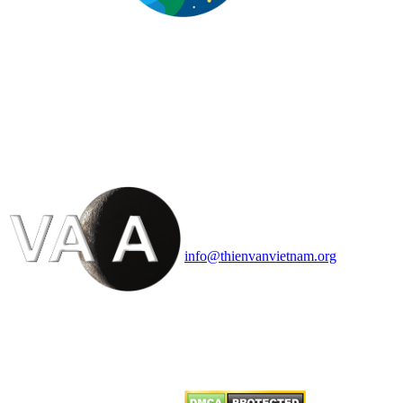
HỘI THIÊN
VĂN VÀ VŨ TRỤ
HỌC VIỆT NAM
Vietnam Astronomy and
Cosmology Association (VACA)
Văn phòng: 90b Khương Đình,
quận Thanh Xuân, Hà Nội
Điện thoại: 091.530.1116; Email:
info@thienvanvietnam.org
Mọi bài viết tại đây thuộc bản
quyền của VACA, vui lòng ghi rõ
tên tác giả và nguồn trích
dẫn
Thienvanvietnam.org
khi quý
vị tái sử dụng bất cứ nội dung nào
từ website này.