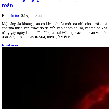
toàn
R.T
Tin tức
02 April 2022
Một tảng đá không gian có kích cỡ của một tòa nhà chọc trời - mà
các nhà thiên văn trước đó đã xếp vào nhóm những vật thể có khả
năng gây nguy hiểm - đã lướt qua Trái Đất một cách an toàn vào lúc
03h35 rạng sáng nay (02/04) theo giờ Việt Nam.
Read more …