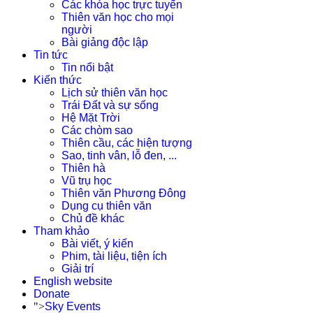
Các khóa học trực tuyến
Thiên văn học cho mọi
người
Bài giảng độc lập
Tin tức
Tin nổi bật
Kiến thức
Lịch sử thiên văn học
Trái Đất và sự sống
Hệ Mặt Trời
Các chòm sao
Thiên cầu, các hiện tượng
Sao, tinh vân, lỗ đen, ...
Thiên hà
Vũ trụ học
Thiên văn Phương Đông
Dụng cụ thiên văn
Chủ đề khác
Tham khảo
Bài viết, ý kiến
Phim, tài liệu, tiện ích
Giải trí
English website
Donate
">
Sky Events