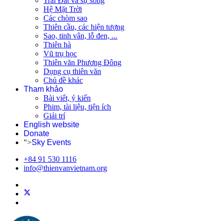
Trái Đất và sự sống
Hệ Mặt Trời
Các chòm sao
Thiên cầu, các hiện tượng
Sao, tinh vân, lỗ đen, ...
Thiên hà
Vũ trụ học
Thiên văn Phương Đông
Dụng cụ thiên văn
Chủ đề khác
Tham khảo
Bài viết, ý kiến
Phim, tài liệu, tiện ích
Giải trí
English website
Donate
">
Sky Events
+84 91 530 1116
info@thienvanvietnam.org