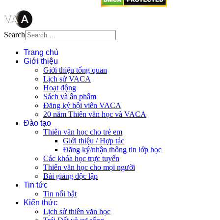
Search
Trang chủ
Giới thiệu
Giới thiệu tổng quan
Lịch sử VACA
Hoạt động
Sách và ấn phẩm
Đăng ký hội viên VACA
20 năm Thiên văn học và VACA
Đào tạo
Thiên văn học cho trẻ em
Giới thiệu / Hợp tác
Đăng ký/nhận thông tin lớp học
Các khóa học trực tuyến
Thiên văn học cho mọi người
Bài giảng độc lập
Tin tức
Tin nổi bật
Kiến thức
Lịch sử thiên văn học