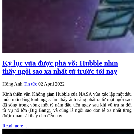
Kỷ lục vừa được phá vỡ: Hubble nhìn
thấy ngôi sao xa nhất từ trước tới nay
Hồng Anh
Tin tức
02 April 2022
Kính thiên văn Không gian Hubble của NASA vừa xác lập một dấu
mốc mới đáng kinh ngạc: tìm thấy ánh sáng phát ra từ một ngôi sao
đã sống trong vòng một tỷ năm đầu tiên ngay sau khi vũ trụ ra đời
từ vụ nổ lớn (Big Bang), và cũng là ngôi sao đơn lẻ xa nhất từng
được quan sát thấy cho đến nay.
Read more …