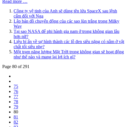
Read more …
Công ty vệ tinh của Anh sẽ dùng tên lửa SpaceX sau lệnh
cấm đối với Nga
Lập bản đồ chuyển động của các sao lùn trắng trong Milky
Way
Tại sao NASA để phi hành gia nam ở trong không gian lâu
hơn nữ?
Liệu bí ẩn về sự hình thành các lỗ đen siêu nặng có nằm ở vật
chất tối siêu nhẹ?
Một trạm năng lượng Mặt Trời trong không gian sẽ hoạt động
như thế nào và mang lại lợi ích gì?
Page 80 of 291
75
76
77
78
79
80
81
82