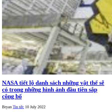
NASA tiết lộ danh sách những vật thể sẽ
có trong những hình ảnh đầu tiên sắp
công bố
Bryan
Tin tức
10 July 2022