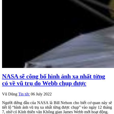
NASA sẽ công bố hình ảnh xa nhất từng
có về vũ trụ do Webb chụp được
Vũ Dũng
Tin tức
06 July 2022
Người đứng đầu của NASA là Bill Nelson cho biết cơ quan này sẽ
tiết lộ “hình ảnh vũ trụ xa nhất từng được chụp” vào ngày 12 tháng
7, nhờ có Kính thiên văn Không gian James Webb mới hoạt động.