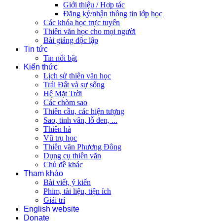
Giới thiệu / Hợp tác
Đăng ký/nhận thông tin lớp học
Các khóa học trực tuyến
Thiên văn học cho mọi người
Bài giảng độc lập
Tin tức
Tin nổi bật
Kiến thức
Lịch sử thiên văn học
Trái Đất và sự sống
Hệ Mặt Trời
Các chòm sao
Thiên cầu, các hiện tượng
Sao, tinh vân, lỗ đen, ...
Thiên hà
Vũ trụ học
Thiên văn Phương Đông
Dụng cụ thiên văn
Chủ đề khác
Tham khảo
Bài viết, ý kiến
Phim, tài liệu, tiện ích
Giải trí
English website
Donate