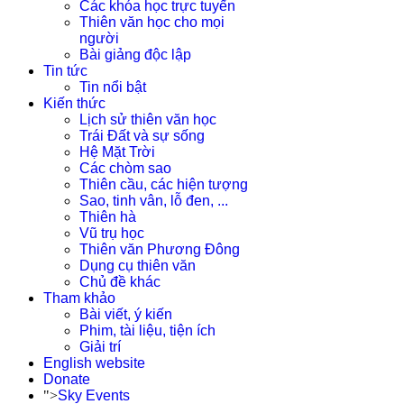
Các khóa học trực tuyến
Thiên văn học cho mọi
người
Bài giảng độc lập
Tin tức
Tin nổi bật
Kiến thức
Lịch sử thiên văn học
Trái Đất và sự sống
Hệ Mặt Trời
Các chòm sao
Thiên cầu, các hiện tượng
Sao, tinh vân, lỗ đen, ...
Thiên hà
Vũ trụ học
Thiên văn Phương Đông
Dụng cụ thiên văn
Chủ đề khác
Tham khảo
Bài viết, ý kiến
Phim, tài liệu, tiện ích
Giải trí
English website
Donate
">
Sky Events