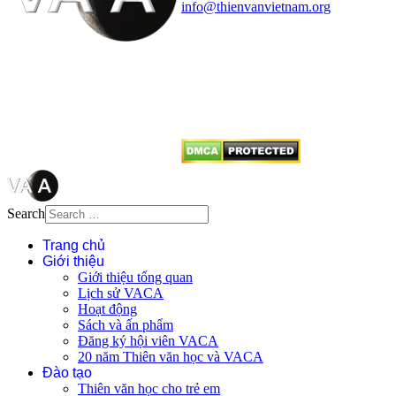
info@thienvanvietnam.org
Mọi bài viết tại đây thuộc bản
quyền của VACA, vui lòng ghi rõ
tên tác giả và nguồn trích
dẫn
Thienvanvietnam.org
khi quý
vị tái sử dụng bất cứ nội dung nào
từ website này.
Search
Trang chủ
Giới thiệu
Giới thiệu tổng quan
Lịch sử VACA
Hoạt động
Sách và ấn phẩm
Đăng ký hội viên VACA
20 năm Thiên văn học và VACA
Đào tạo
Thiên văn học cho trẻ em