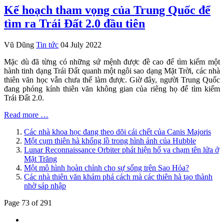
Kế hoạch tham vọng của Trung Quốc để
tìm ra Trái Đất 2.0 đầu tiên
Vũ Dũng
Tin tức
04 July 2022
Mặc dù đã từng có những sứ mệnh được đề cao để tìm kiếm một
hành tinh dạng Trái Đất quanh một ngôi sao dạng Mặt Trời, các nhà
thiên văn học vẫn chưa thể làm được. Giờ đây, người Trung Quốc
đang phóng kính thiên văn không gian của riêng họ để tìm kiếm
Trái Đất 2.0.
Read more …
Các nhà khoa học đang theo dõi cái chết của Canis Majoris
Một cụm thiên hà khổng lồ trong hình ảnh của Hubble
Lunar Reconnaissance Orbiter phát hiện hố va chạm tên lửa ở
Mặt Trăng
Một mô hình hoàn chỉnh cho sự sống trên Sao Hỏa?
Các nhà thiên văn khám phá cách mà các thiên hà tạo thành
nhờ sáp nhập
Page 73 of 291