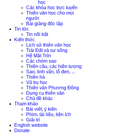
học
Các khóa học trực tuyến
Thiên văn học cho mọi
người
Bài giảng độc lập
Tin tức
Tin nổi bật
Kiến thức
Lịch sử thiên văn học
Trái Đất và sự sống
Hệ Mặt Trời
Các chòm sao
Thiên cầu, các hiện tượng
Sao, tinh vân, lỗ đen, ...
Thiên hà
Vũ trụ học
Thiên văn Phương Đông
Dụng cụ thiên văn
Chủ đề khác
Tham khảo
Bài viết, ý kiến
Phim, tài liệu, tiện ích
Giải trí
English website
Donate