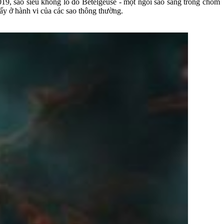
019, sao siêu khổng lồ đỏ Betelgeuse - một ngôi sao sáng trong chòm
hấy ở hành vi của các sao thông thường.