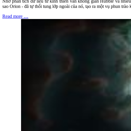
Nhờ phân tích dữ liệu từ kính thiên văn không gian Hubble và nhiều
sao Orion - đã tự thổi tung lớp ngoài của nó, tạo ra một vụ phun trào
Read more …