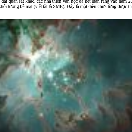
 đài quan sát khác, các nhà thiên văn học đã kết luận rằng vào năm 2
 khối lượng bề mặt (viết tắt là SME). Đây là một điều chưa từng được t