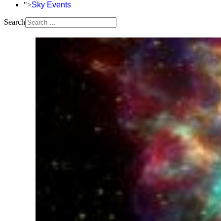
">
Sky Events
Search